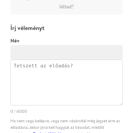
Ha nem vagy belépve, vagy nem vásároltál még jegyet erre az
előadásra, akkor jóvá kell hagyjuk az írásodat, mielőtt
megjelenne.
Regisztrálj/lépj be
vagy vásárolj jegyet az
előadásra az azonnali kommenteléshez.
ELKÜLDÖM
·
·
ADATVÉDELEM
FELIRATKOZOM
KAPCSOLAT
·
·
·
·
SZÍNHÁZAINK
RÓLUNK
SAJTÓSZOBA
·
BLOG
ÁSZF
Facebookon
Instagramon
Kövess minket
&