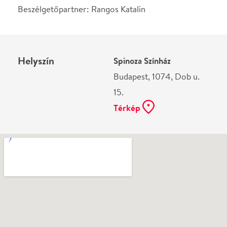
Ne használj papírt, ha nem szükséges! Az emailban
kapott jegyeid — ha teheted — a telefonodon
mutasd be. Köszönjük!