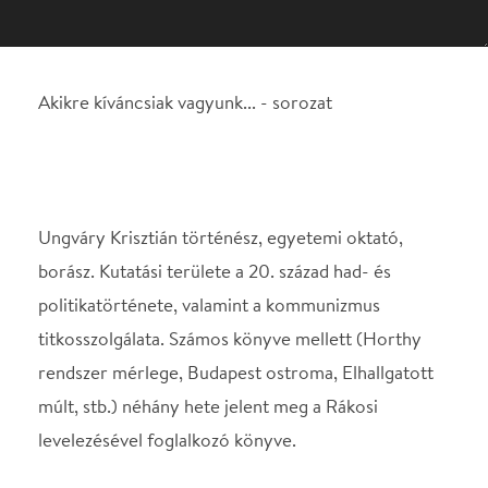
Ungváry Krisztián történész, egyetemi oktató,
borász. Kutatási területe a 20. század had- és
politikatörténete, valamint a kommunizmus
titkosszolgálata. Számos könyve mellett (Horthy
rendszer mérlege, Budapest ostroma, Elhallgatott
múlt, stb.) néhány hete jelent meg a Rákosi
levelezésével foglalkozó könyve.
Beszélgetőpartner: Rangos Katalin
Helyszín
Spinoza Színház
Budapest, 1074, Dob u.
15.
Térkép