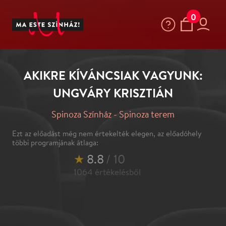
0
AKIKRE KÍVÁNCSIAK VAGYUNK:
UNGVÁRY KRISZTIÁN
Spinoza Színház - Spinoza terem
Ezt az előadást még nem értekelték elegen, az előadóhely
többi programjának átlaga:
★
8.8
/ 10
1064
értékelésből