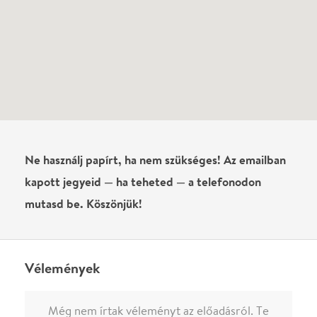
Vélemények
Még nem írtak véleményt az előadásról. Te
láttad?
Írj véleményt
Név
0
/
4000