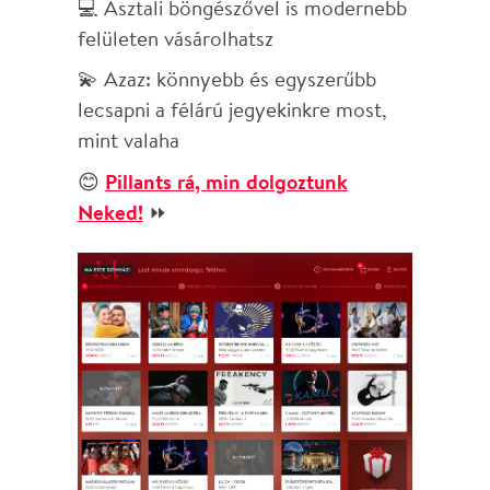
😊
Pillants rá, min dolgoztunk
Neked!
⏩
Nagyon kíváncsiak vagyunk a
véleményedre! Hogy tetszik az új
oldal? Lenne még ötleted? Netán
hibát találtál, vagy nem sikerült a
vásárlás? Írj nekünk a
hello@maesteszinhaz.hu
címre! 🙏
Örülünk, ha halljunk felőled! Mindig