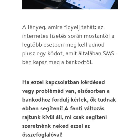
FELIRATKOZTÁL,
DE MÉGSEM
ÉRKEZIK MEG A
NAPI LAST
MINUTE
AJÁNLÓNK?
Tivadar
/
2018. 12. 04. - 00:00