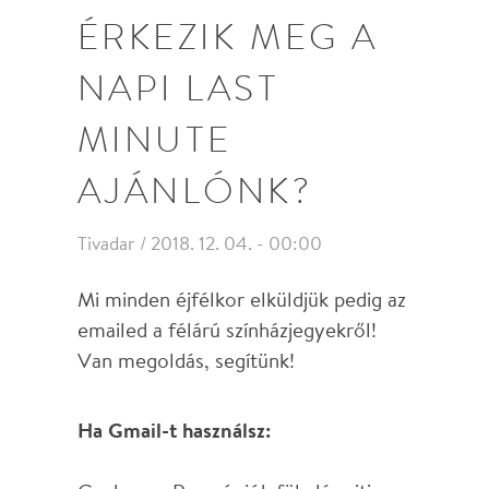
Ha még a Promóciók között sem
találod,
kattints ide
vagy keress rá az
emailek között a
napi@ajanlo.maesteszinhaz.hu
küldőre!
Ha nem Gmail fiókot használsz:
Keress ránk az emailjeid között:
napi@ajanlo.maesteszinhaz.hu
Megtaláltad? Tegyél minket a
beérkezők közé!
Nézd meg a Levélszemét/Spam
mappákat is, nem kerül-e ide