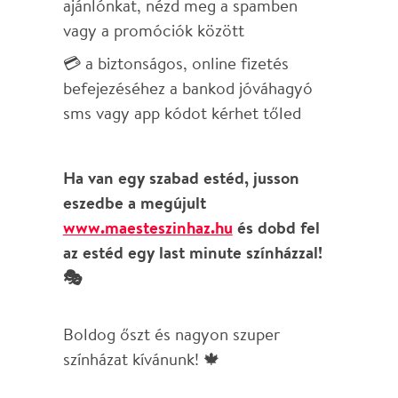
Boldog őszt és nagyon szuper
színházat kívánunk! 🍁
UI: A mostani frissítés alapját adó
arculatváltásról
itt írtunk.
Bővebben...
FONTOS
VÁLTOZÁS AZ