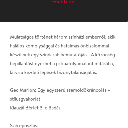
készülnek egy színdarab bemutatójára. A közönség
bepillantást nyerhet a próbafolyamat intimitásába,
látva a kezdeti lépések bizonytalanságát is.
Ged Marlon: Egy egyszerű szemöldökráncolás –
stílusgyakorlat
Klauzál Bérlet 3. előadás
Szereposztás:
Renée, rendező...........Hegyi Barbara
Dominique, szerző.......Telekes Péter
Claude, színész...........Varju Kálmán
Fordította: Nemlaha György
Rendező: Czeizel Gábor
"Miért ragaszkodsz annyira a