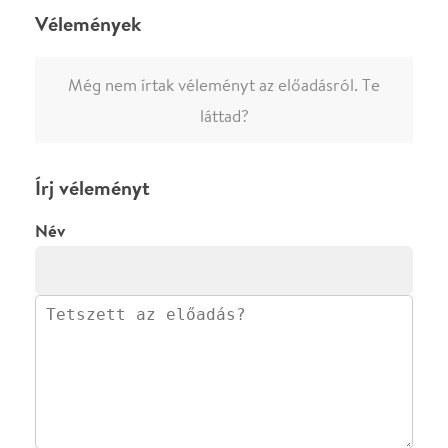
·
·
·
·
SZÍNHÁZAINK
RÓLUNK
SAJTÓSZOBA
·
BLOG
ÁSZF
Facebookon
Instagramon
Kövess minket
&