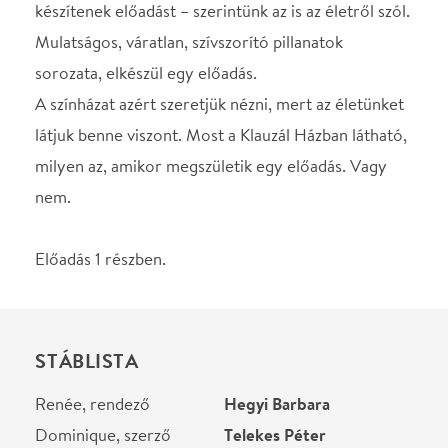
Fordító
Nemlaha György
Rendező
Czeizel Gábor
Helyszín
Klauzál Gábor
Művelődési Központ
Budapest, 1222,
Nagytétényi út. 31-33.
Térkép