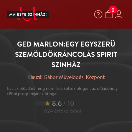
0
GED MARLON:EGY EGYSZERÜ
SZEMÖLDÖKRÁNCOLÁS SPIRIT
SZINHÁZ
Klauzál Gábor Művelődési Központ
Ezt az előadást még nem értekelték elegen, az előadóhely
többi programjának átlaga:
★
8.6
/ 10
624
értékelésből