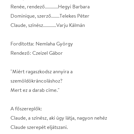
szemöldökráncoláshoz?
Mert ez a darab címe."
A főszereplők:
Claude, a színész, aki úgy látja, nagyon nehéz
Claude szerepét eljátszani.
„Olyan színházban játszottam, ahol mindent biciklin
adtunk elő.”
„Tudod, milyen rémesek a premierek?! Nekem
muszáj ott lennem, mert színész vagyok…”
Renée, a rendező, akinek mindenre pontos
magyarázatot kell adnia.
„Abban mindenképpen egyetértünk, hogy nem kell
eljátszani a szemöldökráncolást.”
„Ha manapság arról hallok, hogy nincsenek igazi
színpadi szerzők, kínomban vigyorgok…”
Dominique, a szerző, akinek értelmeznie kell a saját