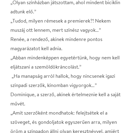
művét.
„Amit szerzőként mondhatok: felejtsétek el a
szöveget, és gondoljatok egyszerűen arra, milyen
öröm a színpadon állni olyan keresztnévvel, amiért
sok színész irigyel majd benneteket.”
Beleshetünk a teljes folyamatba: az asztali próbák, a
színházi szünetek, a bemelegítés, a szerzői
magyarázatok és a darab színrevitelének problémái
mind sorra kerülnek.
A készülődés hihetetlen forgatagában találjuk
magunkat, elmerülve a szellemes szövegben és az
egész előadás-készítés energikus tébolyában.
Színházat csinálni könnyű...szerinted.
Mindenki másképp csinálná - a rendező, a színész, az
író (ha még él - esetünkben nagyon is él, sőt aktívan
bele is szól a folyamatba. Mi lesz ebből?