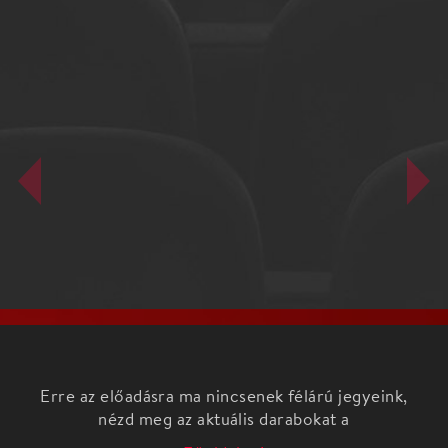
Erre az előadásra ma nincsenek félárú jegyeink,
nézd meg az aktuális darabokat a
Főoldalon!
Mulatságos történet három színházi emberről, akik
halálos komolysággal és hatalmas önbizalommal