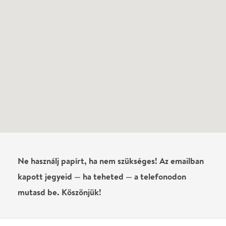
Név
0
/
4000
Ha nem vagy belépve, vagy nem vásároltál még jegyet erre az
előadásra, akkor jóvá kell hagyjuk az írásodat, mielőtt
megjelenne.
Regisztrálj/lépj be
vagy vásárolj jegyet az
előadásra az azonnali kommenteléshez.
ELKÜLDÖM
·
·
ADATVÉDELEM
FELIRATKOZOM
KAPCSOLAT