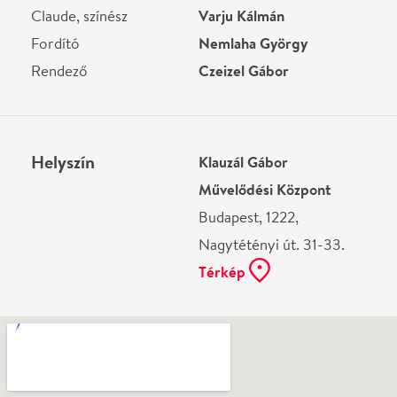
Ne használj papírt, ha nem szükséges! Az emailban
kapott jegyeid — ha teheted — a telefonodon
mutasd be. Köszönjük!
Vélemények
Még nem írtak véleményt az előadásról. Te
láttad?
Írj véleményt