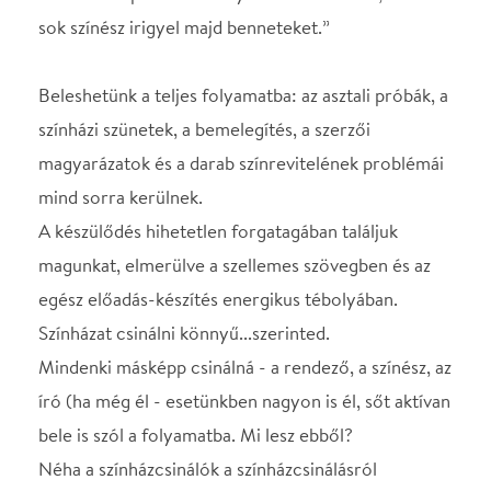
Néha a színházcsinálók a színházcsinálásról
készítenek előadást – szerintünk az is az életről szól.
Mulatságos, váratlan, szívszorító pillanatok
sorozata, elkészül egy előadás.
A színházat azért szeretjük nézni, mert az életünket
látjuk benne viszont. Most a Klauzál Házban látható,
milyen az, amikor megszületik egy előadás. Vagy
nem.
Előadás 1 részben.
STÁBLISTA
Renée, rendező
Hegyi Barbara
Dominique, szerző
Telekes Péter
Claude, színész
Varju Kálmán