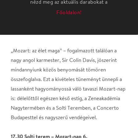
„Mozart: az élet maga” – fogalmazott találóan a
nagy angol karmester, Sir Colin Davis, jószerint
mindannyiunk közös benyomását tömören
összefoglalva. Ezt a kivételes tüneményt ünnepli a
lassanként hagyományossá váló tavaszi Mozart-nap
is: délelőttől egészen késő estig, a Zeneakadémia
Nagytermében és a Solti Teremben, a Concerto
Budapesttel és nagyszerű vendégeivel.
17.30 Solti terem – Mozart-nap 6.
Mozart: A-dúr fuvolanégyes, K. 298
Közreműködnek:
Kaczander Orsolya,
Keller
András, Szűcs Máté, Fenyő László
Mozart: Esz-dúr („Kegelstatt”) trió, K. 498
Közreműködnek:
Klenyán Csaba, Szűcs Máté,
Frankl Péter
Wolfgang Amadeus
Mozart: A-dúr fuvolanégyes, K.