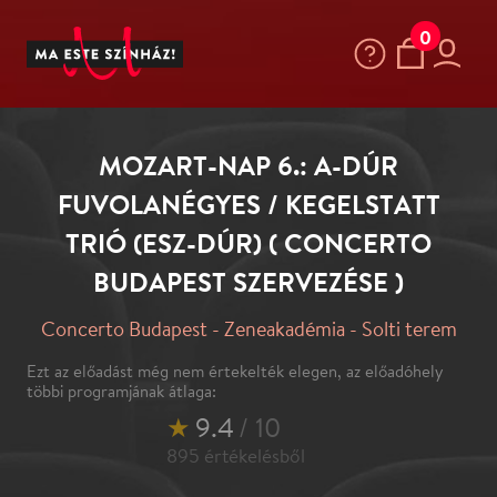
0
MOZART-NAP 6.: A-DÚR
FUVOLANÉGYES / KEGELSTATT
TRIÓ (ESZ-DÚR) ( CONCERTO
BUDAPEST SZERVEZÉSE )
Concerto Budapest - Zeneakadémia - Solti terem
Ezt az előadást még nem értekelték elegen, az előadóhely
többi programjának átlaga:
★
9.4
/ 10
895
értékelésből