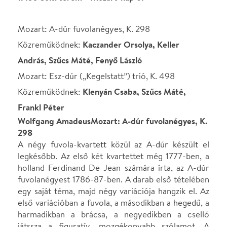
298
A négy fuvola-kvartett közül az A-dúr készült el
legkésőbb. Az első két kvartettet még 1777-ben, a
holland Ferdinand De Jean számára írta, az A-dúr
fuvolanégyest 1786-87-ben. A darab első tételében
egy saját téma, majd négy variációja hangzik el. Az
első variációban a fuvola, a másodikban a hegedű, a
harmadikban a brácsa, a negyedikben a cselló
játssza a figuratív, mozgékonyabb szólamot. A
harmadik tétel tempó- és karakterjelzését Mozart
egy tréfás kiegészítéssel toldotta meg:Allegretto
grazioso, mà non troppo presto, però non troppo
adagio. Così-così-con molto garbo ed
espressione(Allegretto grazioso, de nem túl
gyorsan, nem is túl lassan. Így is, úgy is, szóval
nagyon elegánsan és kifejezően.) Maga a rondó-
téma egy Paisiello-áriához (Chi mi mostra, chi
m’addita) hasonlít, de nem eldönthető, hogy
Mozart vagy Paisiello idézte a másikat.
Wolfgang Amadeus Mozart: Esz-dúr („Kegelstatt”)
trió, K. 498
1785-86-ban Mozart három zongoraversenyt is