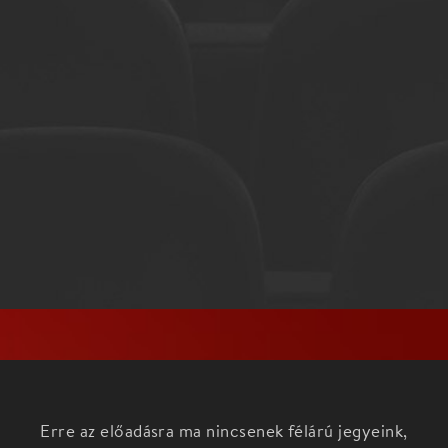
Erre az előadásra ma nincsenek félárú jegyeink,
nézd meg az aktuális darabokat a
Főoldalon!