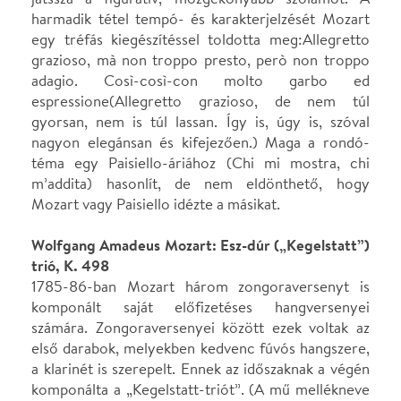
komponált saját előfizetéses hangversenyei
számára. Zongoraversenyei között ezek voltak az
első darabok, melyekben kedvenc fúvós hangszere,
a klarinét is szerepelt. Ennek az időszaknak a végén
komponálta a „Kegelstatt-triót”. (A mű mellékneve
a legenda szerint arra utal, hogy Mozart tekejáték
közben komponálta.) A darab elsőként egy
privátelőadáson hangzott el. A zongoránál a
kompozíció megrendelője, a tehetségesen
muzsikáló Franziska von Jacquin ült (a Jacquin-
családban Mozart szívesen látott vendég volt, 1783-
1788-ban Mozart számos művet írt a közös zenei
alkalmakra). Klarinéton Anton Stadler, a későbbi A-
dúr klarinétötös (K. 581) és az A-dúr
klarinétverseny (K. 622) címzettje, brácsán maga
Mozart játszott. Ezen a házikoncerten az A-dúr
fuvolanégyes is megszólalt.
Helyszín
Concerto Budapest
Budapest, 1061, Liszt