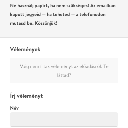
0
/
4000
Ha nem vagy belépve, vagy nem vásároltál még jegyet erre az
előadásra, akkor jóvá kell hagyjuk az írásodat, mielőtt
megjelenne.
Regisztrálj/lépj be
vagy vásárolj jegyet az
előadásra az azonnali kommenteléshez.
ELKÜLDÖM
·
·
ADATVÉDELEM
FELIRATKOZOM
KAPCSOLAT
·
·
·
·
SZÍNHÁZAINK
RÓLUNK
SAJTÓSZOBA
·
BLOG
ÁSZF
Facebookon
Instagramon
Kövess minket
&