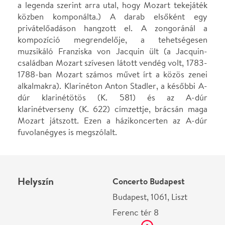
Ferenc tér 8
Térkép
Ne használj papírt, ha nem szükséges! Az emailban