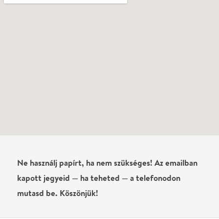
Ne használj papírt, ha nem szükséges! Az emailban
kapott jegyeid — ha teheted — a telefonodon
mutasd be. Köszönjük!
Vélemények
Még nem írtak véleményt az előadásról. Te
láttad?
Írj véleményt
Név