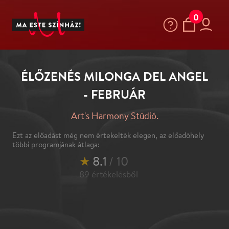
0
ÉLŐZENÉS MILONGA DEL ANGEL
- FEBRUÁR
Art's Harmony Stúdió.
Ezt az előadást még nem értekelték elegen, az előadóhely
többi programjának átlaga:
★
8.1
/ 10
89
értékelésből