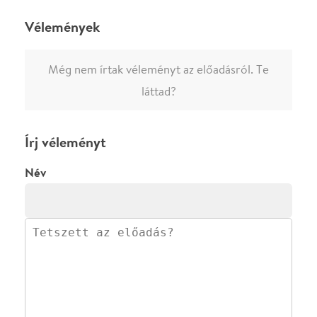
0
/
4000
Ha nem vagy belépve, vagy nem vásároltál még jegyet erre az
előadásra, akkor jóvá kell hagyjuk az írásodat, mielőtt
megjelenne.
Regisztrálj/lépj be
vagy vásárolj jegyet az
előadásra az azonnali kommenteléshez.
ELKÜLDÖM
·
·
ADATVÉDELEM
FELIRATKOZOM
KAPCSOLAT
·
·
·
·
SZÍNHÁZAINK
RÓLUNK
SAJTÓSZOBA
·
BLOG
ÁSZF
Facebookon
Instagramon
Kövess minket
&