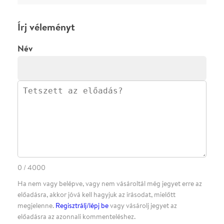
megjelenne.
Regisztrálj/lépj be
vagy vásárolj jegyet az
előadásra az azonnali kommenteléshez.
ELKÜLDÖM
·
·
ADATVÉDELEM
FELIRATKOZOM
KAPCSOLAT
·
·
·
·
SZÍNHÁZAINK
RÓLUNK
SAJTÓSZOBA
·
BLOG
ÁSZF
Facebookon
Instagramon
Kövess minket
&