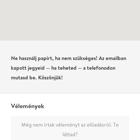
Vélemények
Még nem írtak véleményt az előadásról. Te
láttad?
Írj véleményt
Név
0
/
4000
Ha nem vagy belépve, vagy nem vásároltál még jegyet erre az
előadásra, akkor jóvá kell hagyjuk az írásodat, mielőtt