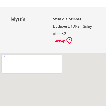
Ne használj papírt, ha nem szükséges! Az emailban
kapott jegyeid — ha teheted — a telefonodon
mutasd be. Köszönjük!