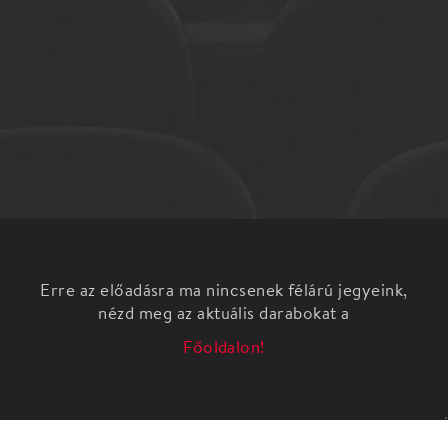
Erre az előadásra ma nincsenek félárú jegyeink,
nézd meg az aktuális darabokat a
Főoldalon!
HANGLÉGKÖR / ZENEZIVATAR
Játékos hangszerbemutató gyerekeknek
A zene a létezéssel együtt született csodálatos