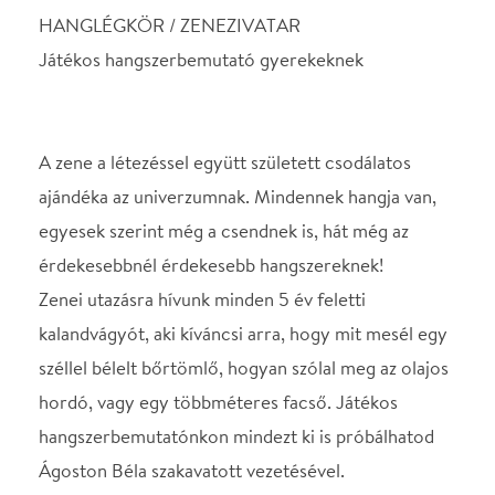
ajándéka az univerzumnak. Mindennek hangja van,
egyesek szerint még a csendnek is, hát még az
érdekesebbnél érdekesebb hangszereknek!
Zenei utazásra hívunk minden 5 év feletti
kalandvágyót, aki kíváncsi arra, hogy mit mesél egy
széllel bélelt bőrtömlő, hogyan szólal meg az olajos
hordó, vagy egy többméteres facső. Játékos
hangszerbemutatónkon mindezt ki is próbálhatod
Ágoston Béla szakavatott vezetésével.
Helyszín
Stúdió K Színház
Budapest, 1092, Ráday
utca 32.
Térkép