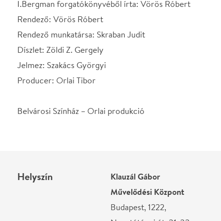
Helyszín
Klauzál Gábor
Művelődési Központ
Budapest, 1222,
Nagytétényi út. 31-33.
Térkép