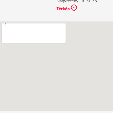
Ne használj papírt, ha nem szükséges! Az emailban
kapott jegyeid — ha teheted — a telefonodon
mutasd be. Köszönjük!
Vélemények
Még nem írtak véleményt az előadásról. Te
láttad?
Írj véleményt
Név