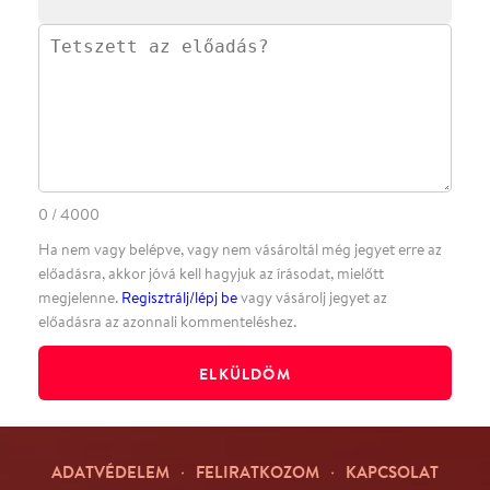
Facebookon
Instagramon
Kövess minket
&