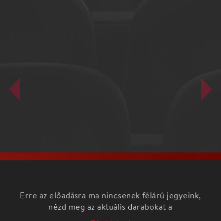
Erre az előadásra ma nincsenek félárú jegyeink,
nézd meg az aktuális darabokat a
Főoldalon!
Klauzál Színházbérlet 4. előadás
Őszi szonáta