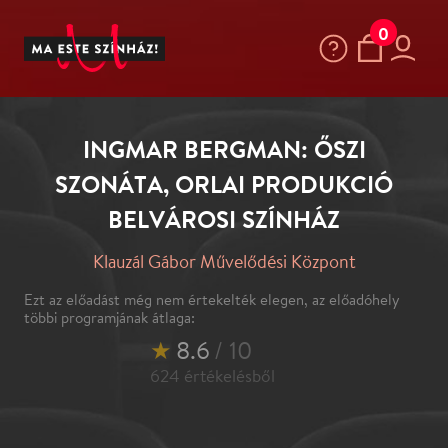
0
INGMAR BERGMAN: ŐSZI
SZONÁTA, ORLAI PRODUKCIÓ
BELVÁROSI SZÍNHÁZ
Klauzál Gábor Művelődési Központ
Ezt az előadást még nem értekelték elegen, az előadóhely
többi programjának átlaga:
★
8.6
/ 10
624
értékelésből