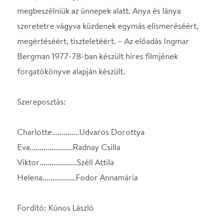
Charlotte..............Udvaros Dorottya
Eva......................Radnay Csilla
Viktor...................Széll Attila
Helena.................Fodor Annamária
Fordító: Kúnos László
I.Bergman forgatókönyvéből írta: Vörös Róbert
Rendező: Vörös Róbert
Rendező munkatársa: Skraban Judit
Díszlet: Zöldi Z. Gergely
Jelmez: Szakács Györgyi
Producer: Orlai Tibor
Belvárosi Színház – Orlai produkció