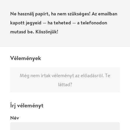
0
/
4000
Ha nem vagy belépve, vagy nem vásároltál még jegyet erre az
előadásra, akkor jóvá kell hagyjuk az írásodat, mielőtt
megjelenne.
Regisztrálj/lépj be
vagy vásárolj jegyet az
előadásra az azonnali kommenteléshez.
ELKÜLDÖM
·
·
ADATVÉDELEM
FELIRATKOZOM
KAPCSOLAT
·
·
·
·
SZÍNHÁZAINK
RÓLUNK
SAJTÓSZOBA
·
BLOG
ÁSZF