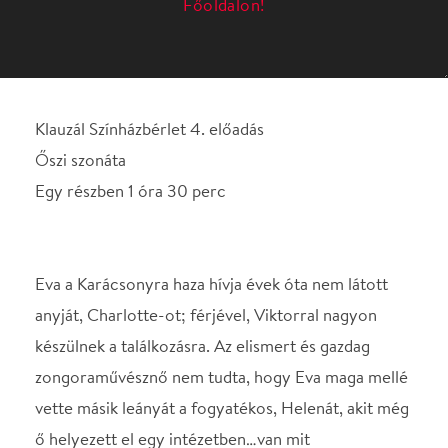
Egy részben 1 óra 30 perc
Eva a Karácsonyra haza hívja évek óta nem látott
anyját, Charlotte-ot; férjével, Viktorral nagyon
készülnek a találkozásra. Az elismert és gazdag
zongoraművésznő nem tudta, hogy Eva maga mellé
vette másik leányát a fogyatékos, Helenát, akit még
ő helyezett el egy intézetben…van mit
megbeszélniük az ünnepek alatt. Anya és lánya
szeretetre vágyva küzdenek egymás elismeréséért,
megértéséért, tiszteletéért. – Az előadás Ingmar
Bergman 1977-78-ban készült híres filmjének
forgatókönyve alapján készült.
Szereposztás: