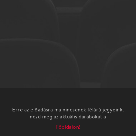
Erre az előadásra ma nincsenek félárú jegyeink,
nézd meg az aktuális darabokat a
Főoldalon!
16. Spinoza Zsidó Fesztivál
Szerelem a zsidó hagyományban
Új szexuális etika?