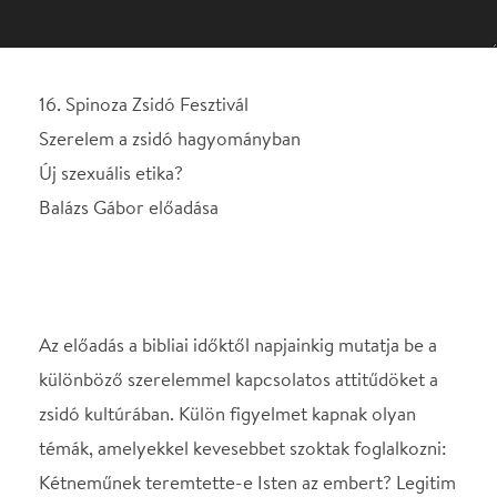
Balázs Gábor előadása
Az előadás a bibliai időktől napjainkig mutatja be a
különböző szerelemmel kapcsolatos attitűdöket a
zsidó kultúrában. Külön figyelmet kapnak olyan
témák, amelyekkel kevesebbet szoktak foglalkozni:
Kétneműnek teremtette-e Isten az embert? Legitim
lehetett-e a homoszexualitás Dávid király korában?
Elfogadható-e a poligámia és a poliamória
(többszerelműség)? Képes-e a hagyományos zsidó
etika lépést tartani a 21. század új szexuális
etikájával?