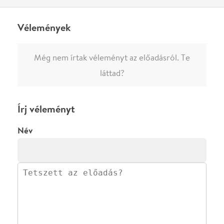
0
/
4000
Ha nem vagy belépve, vagy nem vásároltál még jegyet erre az
előadásra, akkor jóvá kell hagyjuk az írásodat, mielőtt
megjelenne.
Regisztrálj/lépj be
vagy vásárolj jegyet az
előadásra az azonnali kommenteléshez.
ELKÜLDÖM
·
·
ADATVÉDELEM
FELIRATKOZOM
KAPCSOLAT
·
·
·
·
SZÍNHÁZAINK
RÓLUNK
SAJTÓSZOBA
·
BLOG
ÁSZF
Facebookon
Instagramon
Kövess minket
&