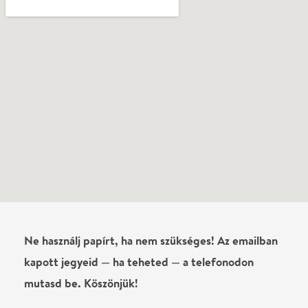
Ne használj papírt, ha nem szükséges! Az emailban
kapott jegyeid — ha teheted — a telefonodon
mutasd be. Köszönjük!
Vélemények
Még nem írtak véleményt az előadásról. Te
láttad?
Írj véleményt
Név