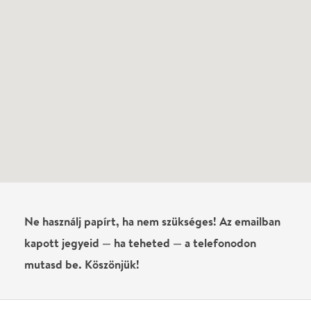
kapott jegyeid — ha teheted — a telefonodon
mutasd be. Köszönjük!
Vélemények
Még nem írtak véleményt az előadásról. Te
láttad?
Írj véleményt
Név