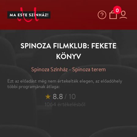
0
SPINOZA FILMKLUB: FEKETE
KÖNYV
Spinoza Színház - Spinoza terem
Ezt az előadást még nem értekelték elegen, az előadóhely
többi programjának átlaga:
★
8.8
/ 10
1064
értékelésből