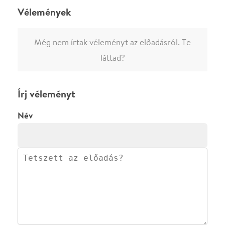
0
/
4000
Ha nem vagy belépve, vagy nem vásároltál még jegyet erre az
előadásra, akkor jóvá kell hagyjuk az írásodat, mielőtt
megjelenne.
Regisztrálj/lépj be
vagy vásárolj jegyet az
előadásra az azonnali kommenteléshez.
ELKÜLDÖM
·
·
ADATVÉDELEM
FELIRATKOZOM
KAPCSOLAT
·
·
·
·
SZÍNHÁZAINK
RÓLUNK
SAJTÓSZOBA
·
BLOG
ÁSZF
Facebookon
Instagramon
Kövess minket
&