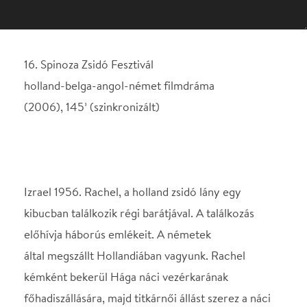
Izrael 1956. Rachel, a holland zsidó lány egy
kibucban találkozik régi barátjával. A találkozás
előhívja háborús emlékeit. A németek
által megszállt Hollandiában vagyunk. Rachel
kémként bekerül Hága náci vezérkarának
főhadiszállására, majd titkárnői állást szerez a náci
főparancsnokságon. Merész erotikus jelenetek
keverednek a világháborús történettel.
Rendező: Paul Verhoeven
Helyszín
Spinoza Színház