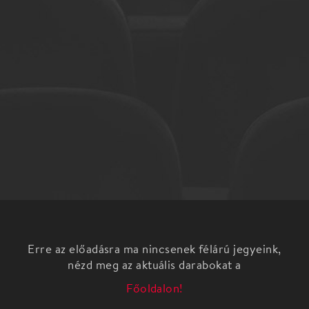
Erre az előadásra ma nincsenek félárú jegyeink,
nézd meg az aktuális darabokat a
Főoldalon!
16. Spinoza Zsidó Fesztivál
holland-belga-angol-német filmdráma
(2006), 145’ (szinkronizált)