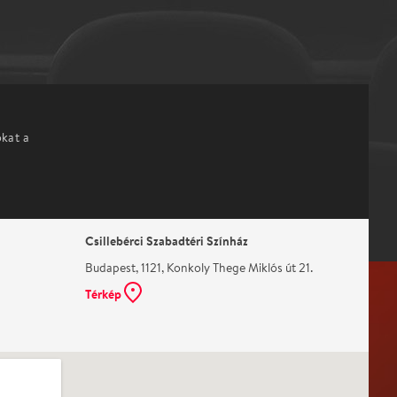
okat a
Csillebérci Szabadtéri Színház
Budapest, 1121, Konkoly Thege Miklós út 21.
Térkép