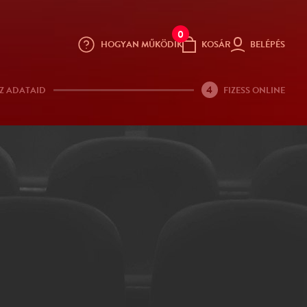
0
HOGYAN MŰKÖDIK
KOSÁR
BELÉPÉS
4
Z ADATAID
FIZESS ONLINE