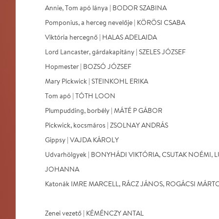
Annie, Tom apó lánya | BODOR SZABINA
Pomponius, a herceg nevelője | KÖRÖSI CSABA
Viktória hercegnő | HALAS ADELAIDA
Lord Lancaster, gárdakapitány | SZELES JÓZSEF
Hopmester | BOZSÓ JÓZSEF
Mary Pickwick | STEINKOHL ERIKA
Tom apó | TÓTH LOON
Plumpudding, borbély | MÁTÉ P GÁBOR
Pickwick, kocsmáros | ZSOLNAY ANDRÁS
Gippsy | VAJDA KÁROLY
Udvarhölgyek | BONYHÁDI VIKTÓRIA, CSUTAK NOÉMI, L
JOHANNA
Katonák IMRE MARCELL, RÁCZ JÁNOS, ROGÁCSI MÁRT
Zenei vezető | KÉMÉNCZY ANTAL