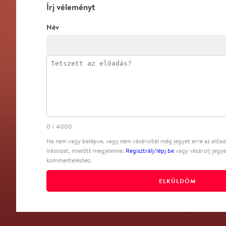
Írj véleményt
Név
0
/
4000
Ha nem vagy belépve, vagy nem vásároltál még jegyet erre az előadá
írásodat, mielőtt megjelenne.
Regisztrálj/lépj be
vagy vásárolj jegye
kommenteléshez.
ELKÜLDÖM