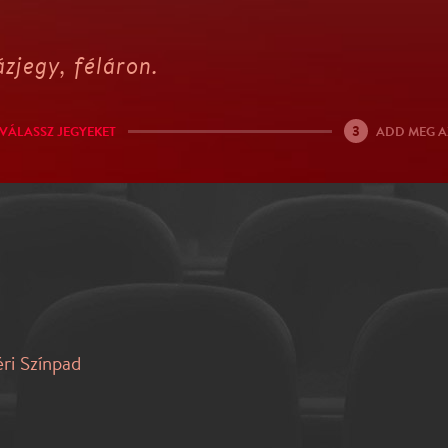
zjegy, féláron.
3
VÁLASSZ JEGYEKET
ADD MEG A
éri Színpad