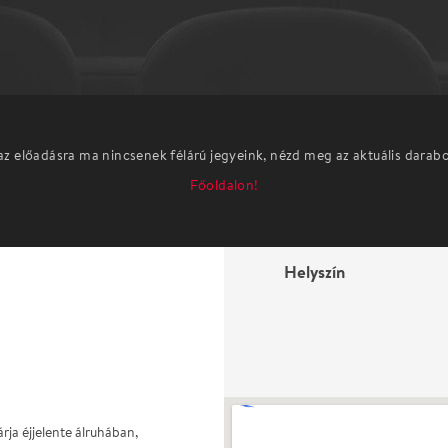
az előadásra ma nincsenek félárú jegyeink, nézd meg az aktuális darab
Főoldalon!
Helyszín
rja éjjelente álruhában,