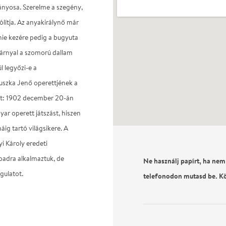
nyosa. Szerelme a szegény,
lítja. Az anyakirálynő már
ie kezére pedig a bugyuta
zárnyal a szomorú dallam
l legyőzi-e a
uszka Jenő operettjének a
olt: 1902 december 20-án
ar operett játszást, hiszen
ig tartó világsikere. A
i Károly eredeti
npadra alkalmaztuk, de
Ne használj papírt, ha nem
gulatot.
telefonodon mutasd be. K