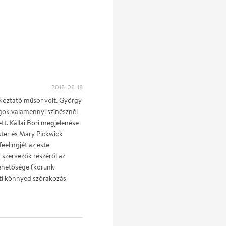
2018-08-18
akoztató műsor volt. György
gok valamennyi színésznél
ett. Kállai Bori megjelenése
ster és Mary Pickwick
eelingjét az este
 szervezők részéről az
lehetősége (korunk
sti könnyed szórakozás