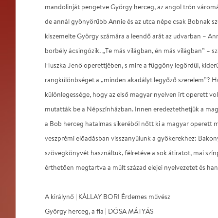
mandolinját pengetve György herceg, az angol trón váromá
de annál gyönyörűbb Annie és az utca népe csak Bobnak szó
kiszemelte György számára a leendő arát az udvarban – Ann
borbély ácsingózik. „Te más világban, én más világban” – s
Huszka Jenő operettjében, s mire a függöny legördül, kiderü
rangkülönbséget a „minden akadályt legyőző szerelem”? H
különlegessége, hogy az első magyar nyelven írt operett v
mutatták be a Népszínházban. Innen eredeztethetjük a magy
a Bob herceg hatalmas sikeréből nőtt ki a magyar operett má
veszprémi előadásban visszanyúlunk a gyökerekhez: Bakony
szövegkönyvét használtuk, félretéve a sok átiratot, mai szí
érthetően megtartva a múlt század elejei nyelvezetet és han
A királynő | KÁLLAY BORI Érdemes művész
György herceg, a fia | DÓSA MÁTYÁS