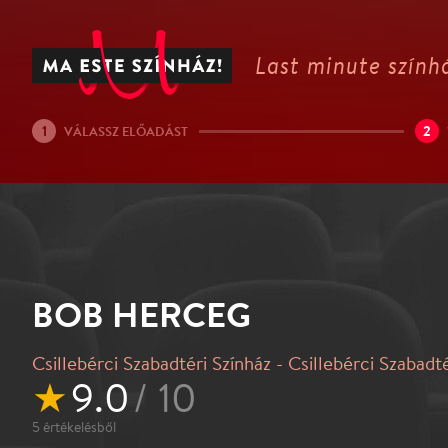
Last minute színhá
1
2
VÁLASSZ ELŐADÁST
BOB HERCEG
Csillebérci Szabadtéri Színház - Csillebérci Szabadt
★
9.0
/ 10
5
értékelésből