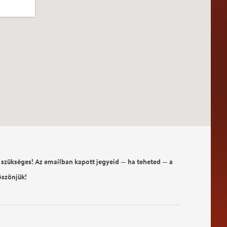
 szükséges! Az emailban kapott jegyeid — ha teheted — a
öszönjük!