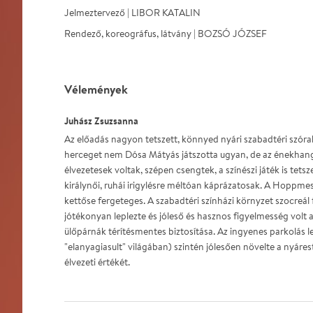
Jelmeztervező | LIBOR KATALIN
Rendező, koreográfus, látvány | BOZSÓ JÓZSEF
Vélemények
Juhász Zsuzsanna
Az előadás nagyon tetszett, könnyed nyári szabadtéri szór
herceget nem Dósa Mátyás játszotta ugyan, de az énekhan
élvezetesek voltak, szépen csengtek, a színészi játék is tetsz
királynői, ruhái irigylésre méltóan káprázatosak. A Hoppme
kettőse fergeteges. A szabadtéri színházi környzet szocreál f
jótékonyan leplezte és jóleső és hasznos figyelmesség volt a
ülőpárnák térítésmentes biztosítása. Az ingyenes parkolás 
"elanyagiasult" világában) szintén jólesően növelte a nyáre
élvezeti értékét.