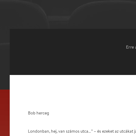
Erre 
Bob herceg
Londonban, hej, van számos utca…” – és ezeket az utcákat já