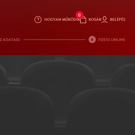
0
HOGYAN MŰKÖDIK
KOSÁR
BELÉPÉS
4
Z ADATAID
FIZESS ONLINE