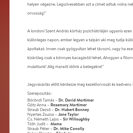
helyen végezne. Legszívesebben azt a címet adtuk volna nek
orvosság!"
A londoni Szent András kórház pszichiátriáján ugyanis ezen 
különleges napon, ember legyen a talpán aki meg tudja külö
ápoltakat. Innen csak gyógyultan lehet távozni, vagy ha ese
kizárólag csak a könnyes kacagástól lehet. Ahogyan a főor
mulattunk! Alig maradt időnk a betegekre!"
Jegyvásárlás előtt kérdezze meg kezelőorvosát és kedvenc 
Szereposztás:
Dr. David Mortimer
Böröndi Tamás –
Rosemary Mortimer
Götz Anna –
Dr. Hubert Bonney
Straub Dezső –
Jane Taylor
Nyertes Zsuzsa –
Sir Willoughby
Cs. Németh Lajos –
Mama
Tóth Judit –
Dr. Mike Conolly
Straub Péter –