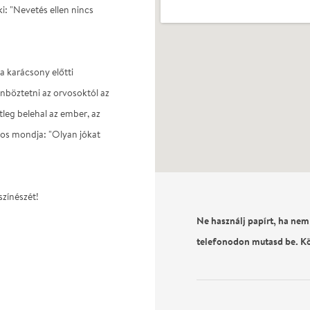
i: "Nevetés ellen nincs
a karácsony előtti
nböztetni az orvosoktól az
tleg belehal az ember, az
vos mondja: "Olyan jókat
színészét!
Ne használj papírt, ha nem
telefonodon mutasd be. K