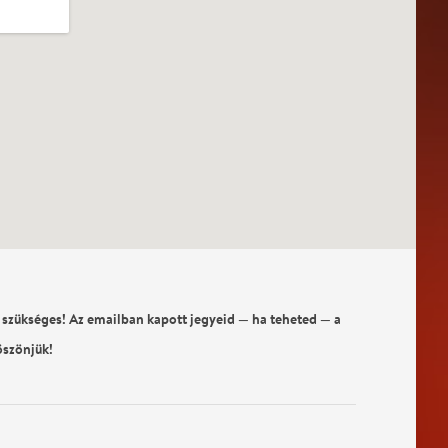
 szükséges! Az emailban kapott jegyeid — ha teheted — a
öszönjük!