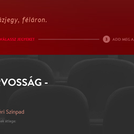
zjegy, féláron.
3
VÁLASSZ JEGYEKET
ADD MEG A
RVOSSÁG -
éri Színpad
ak átlaga: