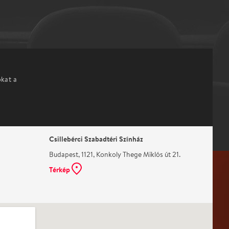
okat a
Csillebérci Szabadtéri Színház
Budapest, 1121, Konkoly Thege Miklós út 21.
Térkép