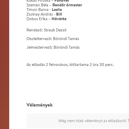
Főnőv
é
r
Kokas Piroska –
Rendőr ő
rmester
Szemán Béla –
Leslie
Timon Barna -
Bill
Zsolnay András -
Nőv
é
rke
Dobos Erika –
Rendező: Straub Dezső
Díszlettervező: Böröndi Tamás
Jelmeztervező: Böröndi Tamás
Az előadás 2 felvonásos, időtartama 2 óra 30 perc.
Vélemények
Még nem írtak véleményt az előadásról. T