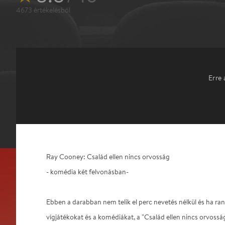
4673
értékelésből
Erre 
Ray Cooney: Család ellen nincs orvosság
- komédia két felvonásban-
Ebben a darabban nem telik el perc nevetés nélkül és ha ran
vígjátékokat és a komédiákat, a "Család ellen nincs orvo