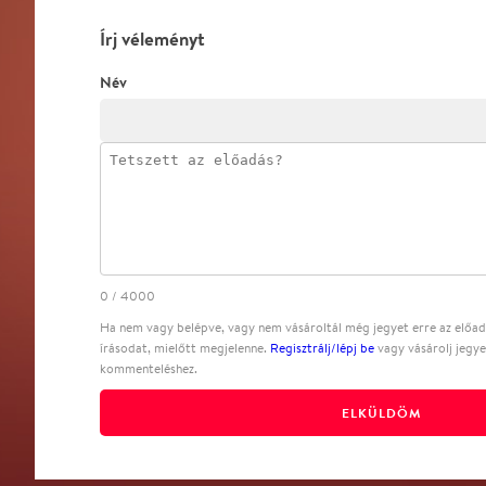
Írj véleményt
Név
0
/
4000
Ha nem vagy belépve, vagy nem vásároltál még jegyet erre az előadá
írásodat, mielőtt megjelenne.
Regisztrálj/lépj be
vagy vásárolj jegye
kommenteléshez.
ELKÜLDÖM