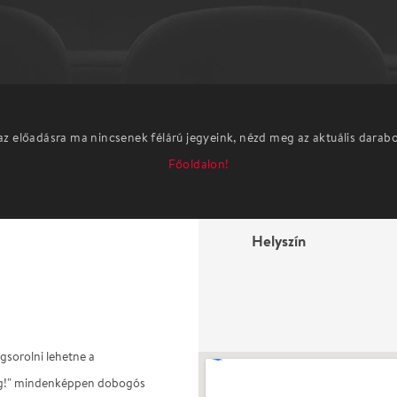
az előadásra ma nincsenek félárú jegyeink, nézd meg az aktuális darab
Főoldalon!
Helyszín
gsorolni lehetne a
sság!" mindenképpen dobogós