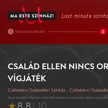
Last minute színhá
1
2
VÁLASSZ ELŐADÁST
CSALÁD ELLEN NINCS O
VÍGJÁTÉK
Csillebérci Szabadtéri Színház - Csillebérci Szabadt
Ezt az előadást még nem értekelték elegen, az előadóhely többi programján
★
8.8
/ 10