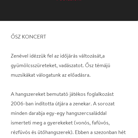
Zenével idézzük fel az időjárás változását,a
gyümölcsszüreteket, vadászatot. Ősz témájú
muzsikákat válogatunk az előadásra.
A hangszereket bemutató játékos foglalkozást
2006-ban indította útjára a zenekar. A sorozat
minden darabja egy-egy hangszercsaláddal
ismerteti meg a gyerekeket (vonós, fafúvós,
rézfúvós és ütőhangszerek). Ebben a szezonban hét
alkalommal várjuk a 3-8 éves korosztályú
gyerekeket. Az évadban felváltva
hangszerbemutatókat, és az évszakokhoz
kapcsolódó koncerteket tartunk, mindig igazodva
az ünnepekhez, néphagyományokhoz. Sok-sok
közös mondókázással, dalolással, játékkal és
vetítéssel várunk mindenkit! A foglalkozásokat
Székely Edit fuvolaművész, zenepedagógus vezeti.