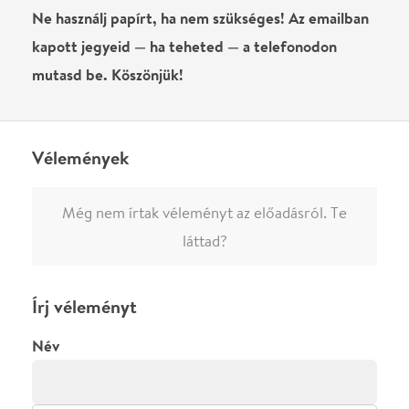
0
/
4000
Ha nem vagy belépve, vagy nem vásároltál még jegyet erre az
előadásra, akkor jóvá kell hagyjuk az írásodat, mielőtt
megjelenne.
Regisztrálj/lépj be
vagy vásárolj jegyet az
előadásra az azonnali kommenteléshez.
ELKÜLDÖM
·
·
ADATVÉDELEM
FELIRATKOZOM
KAPCSOLAT
·
·
·
·
SZÍNHÁZAINK
RÓLUNK
SAJTÓSZOBA