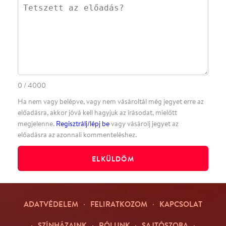
·
BLOG
ÁSZF
Facebookon
Instagramon
Kövess minket
&