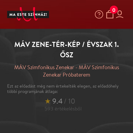
0
MÁV ZENE-TÉR-KÉP / ÉVSZAK 1.
ŐSZ
MÁV Szimfonikus Zenekar - MÁV Szimfonikus
Zenekar Próbaterem
Ezt az előadást még nem értekelték elegen, az előadóhely
többi programjának átlaga:
★
9.4
/ 10
593
értékelésből