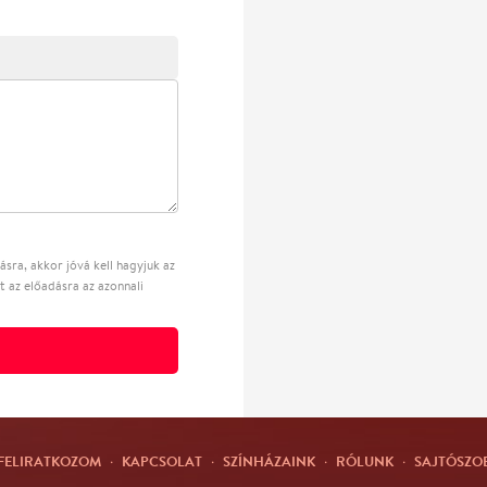
sra, akkor jóvá kell hagyjuk az
t az előadásra az azonnali
FELIRATKOZOM
·
KAPCSOLAT
·
SZÍNHÁZAINK
·
RÓLUNK
·
SAJTÓSZO