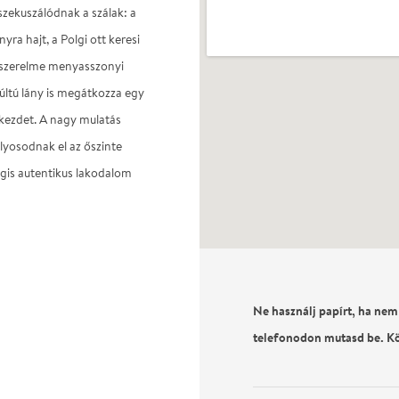
zekuszálódnak a szálak: a
a hajt, a Polgi ott keresi
gi szerelme menyasszonyi
últú lány is megátkozza egy
a kezdet. A nagy mulatás
yosodnak el az őszinte
égis autentikus lakodalom
Ne használj papírt, ha nem
telefonodon mutasd be. K