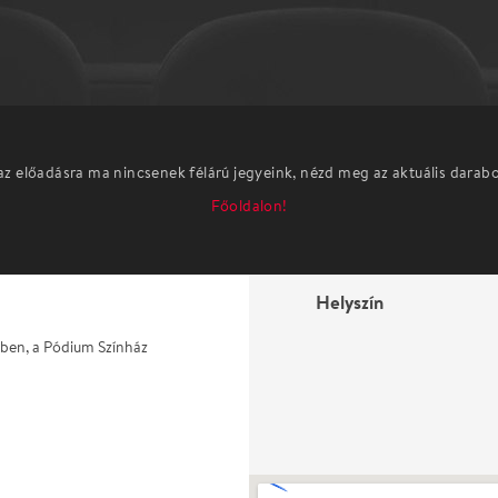
az előadásra ma nincsenek félárú jegyeink, nézd meg az aktuális darab
Főoldalon!
Helyszín
zben, a Pódium Színház