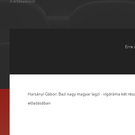
4
értékelésből
Erre 
Harsányi Gábor: Bazi nagy magyar lagzi - vígdráma két rés
előadásában