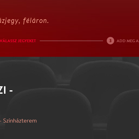
zjegy, féláron.
3
VÁLASSZ JEGYEKET
ADD MEG A
I -
- Színházterem