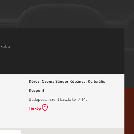
okat a
Kőrösi Csoma Sándor Kőbányai Kulturális
Központ
Budapest, , Szent László tér 7-14.
Térkép