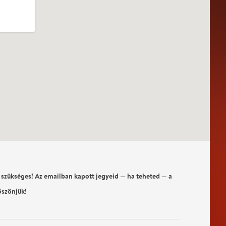
 szükséges! Az emailban kapott jegyeid — ha teheted — a
öszönjük!