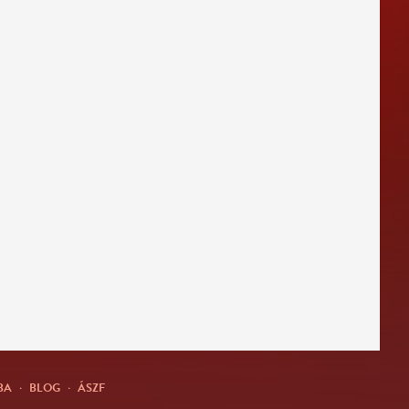
BA
·
BLOG
·
ÁSZF