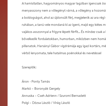
A hamisítatlan, hagyományos magyar lagziban igencsak öss
menyasszony nem a vőlegényt várná, a vőlegény a hozományr
a boldogságot, ahol az újdonsült férj, megjelenik az ara ré
ruhában, a tanú vele mondaná ki az igent, majd egy kétes m
vajákos asszonnyal a frigyre lépett férfit... És mindez csak 
bővelkedik fordulatokban, humorban, miközben nem homál
pillanatok. Harsányi Gábor vígdrámája egy igazi kortárs, m
vérbő lenyomata, tele hatalmas poénokkal és nevetéssel
Szereplők:
Áron - Ponty Tamás
Markó – Boronyák Gergely
Annuska – Cseh Adrienn / Szuromi Bernadett
Polgi – Dózsa László / Virág László