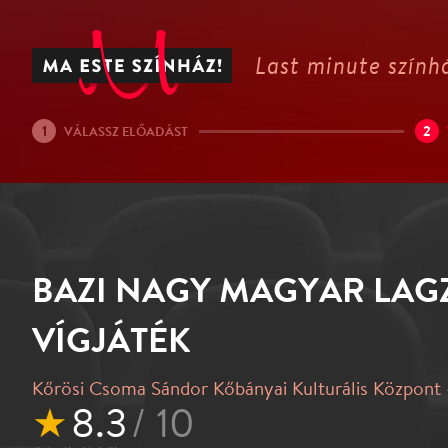
Last minute színhá
1
2
VÁLASSZ ELŐADÁST
BAZI NAGY MAGYAR LAGZ
VÍGJÁTÉK
Kőrösi Csoma Sándor Kőbányai Kulturális Központ 
★
8.3
/ 10