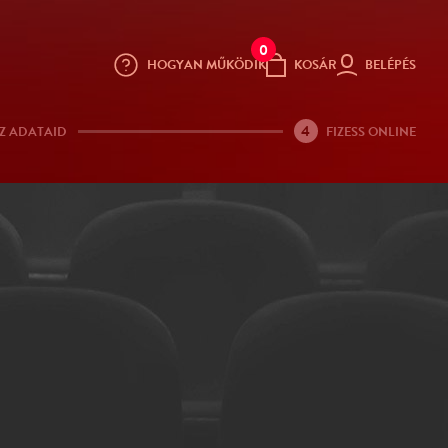
0
HOGYAN MŰKÖDIK
KOSÁR
BELÉPÉS
4
Z ADATAID
FIZESS ONLINE