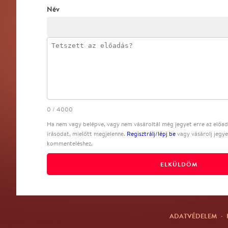
Név
0
/
4000
Ha nem vagy belépve, vagy nem vásároltál még jegyet erre az előadá
írásodat, mielőtt megjelenne.
Regisztrálj/lépj be
vagy vásárolj jegye
kommenteléshez.
ELKÜLDÖM
ADATVÉDELEM
·