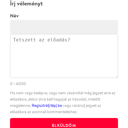
·
·
·
·
SZÍNHÁZAINK
RÓLUNK
SAJTÓSZOBA
·
BLOG
ÁSZF
Facebookon
Instagramon
Kövess minket
&