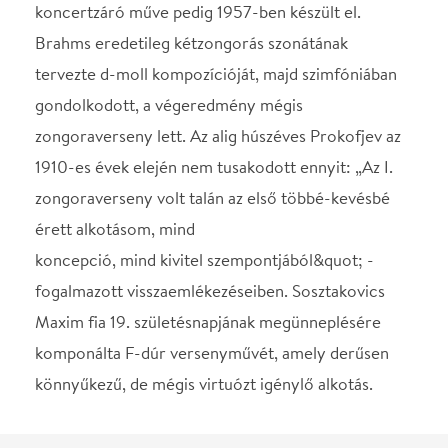
Maxim fia 19. születésnapjának megünneplésére
komponálta F-dúr versenyművét, amely derűsen
könnyűkezű, de mégis virtuózt igénylő alkotás.
Helyszín
Concerto Budapest
Budapest, 1061, Liszt
Ferenc tér 8.
Térkép