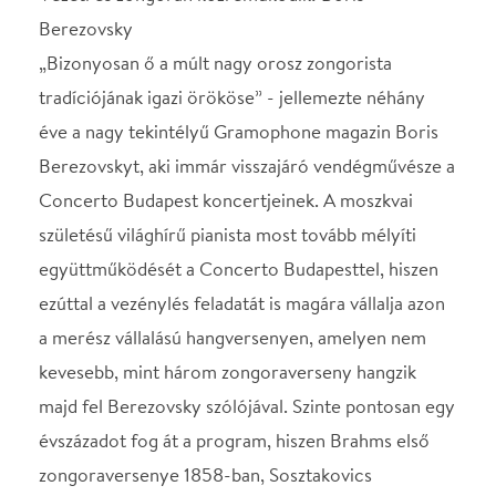
együttműködését a Concerto Budapesttel, hiszen
ezúttal a vezénylés feladatát is magára vállalja azon
a merész vállalású hangversenyen, amelyen nem
kevesebb, mint három zongoraverseny hangzik
majd fel Berezovsky szólójával. Szinte pontosan egy
évszázadot fog át a program, hiszen Brahms első
zongoraversenye 1858-ban, Sosztakovics
koncertzáró műve pedig 1957-ben készült el.
Brahms eredetileg kétzongorás szonátának
tervezte d-moll kompozícióját, majd szimfóniában
gondolkodott, a végeredmény mégis
zongoraverseny lett. Az alig húszéves Prokofjev az
1910-es évek elején nem tusakodott ennyit: „Az I.
zongoraverseny volt talán az első többé-kevésbé
érett alkotásom, mind
koncepció, mind kivitel szempontjából&quot; -
fogalmazott visszaemlékezéseiben. Sosztakovics