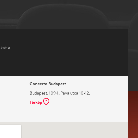
okat a
Concerto Budapest
Budapest, 1094, Páva utca 10-12.
Térkép