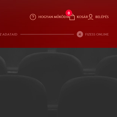
0
HOGYAN MŰKÖDIK
KOSÁR
BELÉPÉS
4
Z ADATAID
FIZESS ONLINE