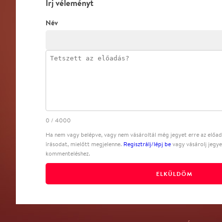
Írj véleményt
Név
0
/
4000
Ha nem vagy belépve, vagy nem vásároltál még jegyet erre az előadá
írásodat, mielőtt megjelenne.
Regisztrálj/lépj be
vagy vásárolj jegye
kommenteléshez.
ELKÜLDÖM