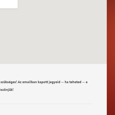
 szükséges! Az emailban kapott jegyeid — ha teheted — a
öszönjük!