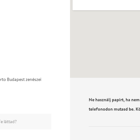
to Budapest zenészei
Ne használj papírt, ha nem
telefonodon mutasd be. K
e láttad?