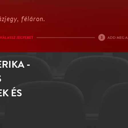
zjegy, féláron.
3
VÁLASSZ JEGYEKET
ADD MEG A
RIKA -
S
K ÉS