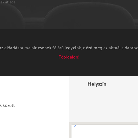
ak átlaga:
az előadásra ma nincsenek félárú jegyeink, nézd meg az aktuális darab
Főoldalon!
Helyszín
k között