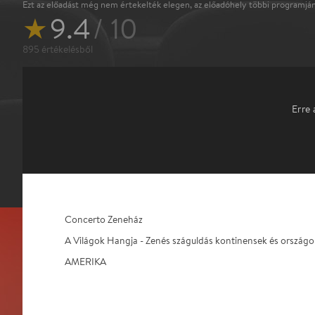
Ezt az előadást még nem értekelték elegen, az előadóhely többi programján
★
9.4
/ 10
895
értékelésből
Erre 
Concerto Zeneház
A Világok Hangja - Zenés száguldás kontinensek és országo
AMERIKA