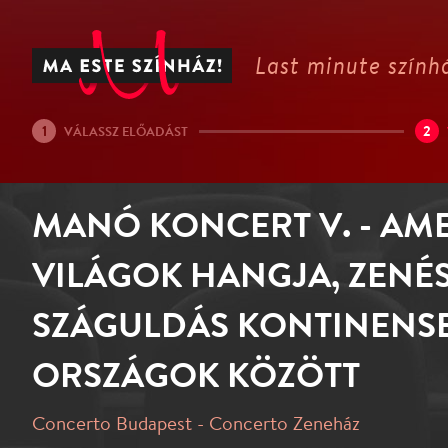
Last minute színhá
1
2
VÁLASSZ ELŐADÁST
MANÓ KONCERT V. - AME
VILÁGOK HANGJA, ZENÉ
SZÁGULDÁS KONTINENSE
ORSZÁGOK KÖZÖTT
Concerto Budapest - Concerto Zeneház