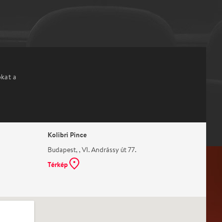
okat a
Kolibri Pince
Budapest, , VI. Andrássy út 77.
Térkép