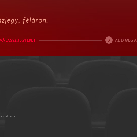
zjegy, féláron.
3
VÁLASSZ JEGYEKET
ADD MEG A
ak átlaga: