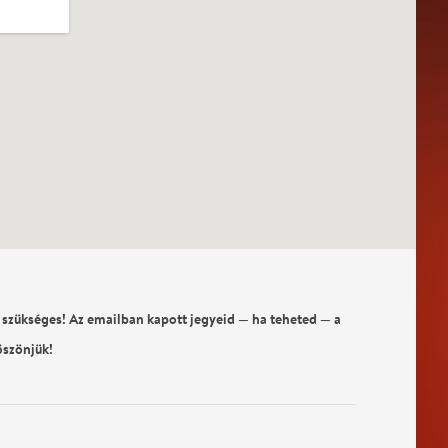
 szükséges! Az emailban kapott jegyeid — ha teheted — a
öszönjük!