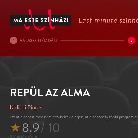
Last minute színhá
1
2
VÁLASSZ ELŐADÁST
REPÜL AZ ALMA
Kolibri Pince
Ezt az előadást még nem értekelték elegen, az előadóhely többi programján
★
8.9
/ 10
317
értékelésből