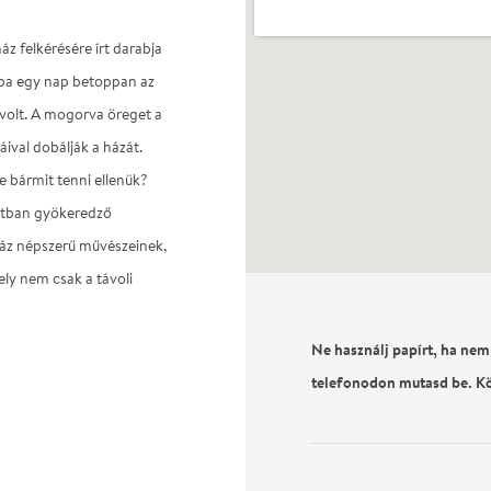
áz felkérésére írt darabja
ába egy nap betoppan az
volt. A mogorva öreget a
áival dobálják a házát.
e bármit tenni ellenük?
últban gyökeredző
nház népszerű művészeinek,
ely nem csak a távoli
Ne használj papírt, ha nem
telefonodon mutasd be. K