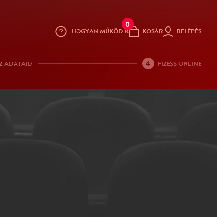
0
HOGYAN MŰKÖDIK
KOSÁR
BELÉPÉS
4
Z ADATAID
FIZESS ONLINE