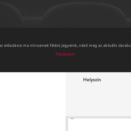
az előadásra ma nincsenek félárú jegyeink, nézd meg az aktuális darab
Főoldalon!
Helyszín