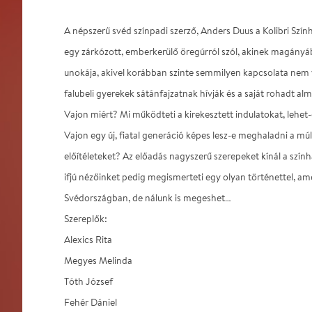
A népszerű svéd színpadi szerző, Anders Duus a Kolibri Szính
egy zárkózott, emberkerülő öregúrról szól, akinek magány
unokája, akivel korábban szinte semmilyen kapcsolata nem 
falubeli gyerekek sátánfajzatnak hívják és a saját rohadt alm
Vajon miért? Mi működteti a kirekesztett indulatokat, lehet-
Vajon egy új, fiatal generáció képes lesz-e meghaladni a m
előítéleteket? Az előadás nagyszerű szerepeket kínál a szí
ifjú nézőinket pedig megismerteti egy olyan történettel, am
Svédországban, de nálunk is megeshet…
Szereplők:
Alexics Rita
Megyes Melinda
Tóth József
Fehér Dániel