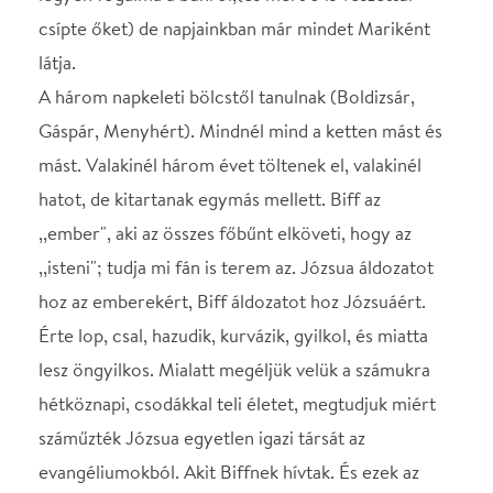
lesz öngyilkos. Mialatt megéljük velük a számukra
hétköznapi, csodákkal teli életet, megtudjuk miért
száműzték Józsua egyetlen igazi társát az
evangéliumokból. Akit Biffnek hívtak. És ezek az
emlékek az ő kihúzott életéből.
SZEREPOSZTÁS
Józsua, (a végén) Júdás
Nagy Márk
Biff
Gaál Dániel
Mari, Kurva, Örömke az
Dér Mária
ágyas, Nyanya, Rumi a
bennszülött, Kasmír
Raziel az angyal, Jeti
Herczegh Péter
Hillel rabbi, Boldizsár,
Hunyadi Máté
Démon, Gáspár,