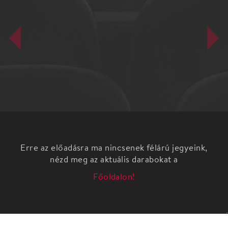
Erre az előadásra ma nincsenek félárú jegyeink,
nézd meg az aktuális darabokat a
Főoldalon!
Akit Biffnek Hívtak
-Emlékek egy kihúzott életből-
Christopher Moore ,, Biff Evangéliuma” (,,Lamb”)
című regénye alapján.