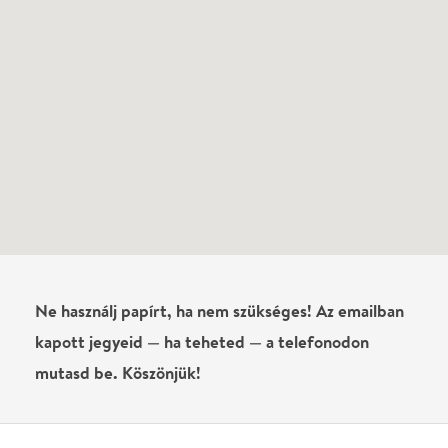
Írj véleményt
Név
0
/
4000
Ha nem vagy belépve, vagy nem vásároltál még jegyet erre az
előadásra, akkor jóvá kell hagyjuk az írásodat, mielőtt
megjelenne.
Regisztrálj/lépj be
vagy vásárolj jegyet az
előadásra az azonnali kommenteléshez.
ELKÜLDÖM