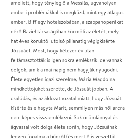
Élete egyetlen igazi szerelme, Mária Magdolna
mindkettőjüket szerette, de Józsuát jobban. A
csalódás, és az áldozathozatal miatt, hogy Józsuát
kísérte és elhagyta Marit, semmilyen más női arcra
nem képes visszaemlékezni. Sok örömlánnyal és
ágyassal volt dolga élete során, hogy Józsuának
legyen fogalma a bűnről,(és mert ő is veszettül
csípte őket) de napjainkban már mindet Mariként
látja.
A három napkeleti bölcstől tanulnak (Boldizsár,
Gáspár, Menyhért). Mindnél mind a ketten mást és
mást. Valakinél három évet töltenek el, valakinél
hatot, de kitartanak egymás mellett. Biff az
,,ember", aki az összes főbűnt elköveti, hogy az
,,isteni"; tudja mi fán is terem az. Józsua áldozatot
hoz az emberekért, Biff áldozatot hoz Józsuáért.
Érte lop, csal, hazudik, kurvázik, gyilkol, és miatta