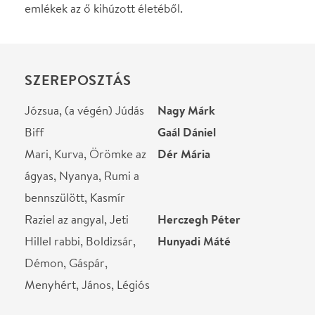
Menyhért, János, Légiós
STÁBLISTA
Rendező, koreográfus
Gaál Dániel
Helyszín
Ódry Színpad
Budapest, 1088, Rákóczi
út 21.
Térkép