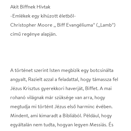
A történet szerint Isten megbízik egy botcsinálta
angyalt, Razielt azzal a feladattal, hogy támassza fel
Jézus Krisztus gyerekkori haverját, Biffet. A mai
rohanó világnak már szüksége van arra, hogy
megtudja mi történt Jézus első harminc évében.
Mindent, ami kimaradt a Bibliából. Például, hogy
egyáltalán nem tudta, hogyan legyen Messiás. És
amellett, hogy tényleg ő a Messiás, ugyanolyan
emberi problémákkal is megküzd, mint egy átlagos
ember. Biff egy hotelszobában, a szappanoperákat
néző Raziel társaságában körmöli az életét, mely
hat éves koruktól utolsó pillanatig végigkísérte
Józsuáét. Most, hogy kétezer év után
feltámasztották is igen sokra emlékszik, de vannak
dolgok, amik a mai napig nem hagyják nyugodni.