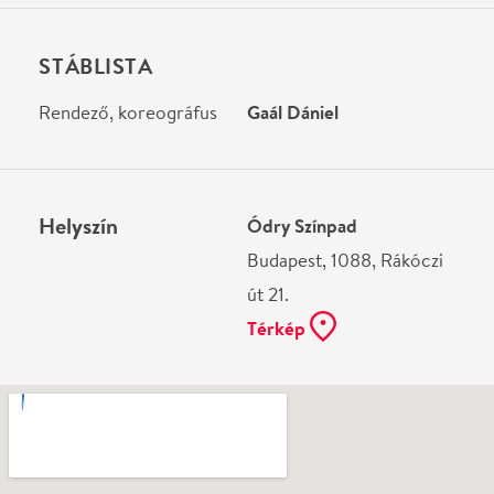
Ne használj papírt, ha nem szükséges! Az emailban
kapott jegyeid — ha teheted — a telefonodon
mutasd be. Köszönjük!
Vélemények
Még nem írtak véleményt az előadásról. Te
láttad?