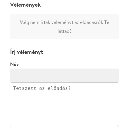
·
·
ADATVÉDELEM
FELIRATKOZOM
KAPCSOLAT
·
·
·
·
SZÍNHÁZAINK
RÓLUNK
SAJTÓSZOBA
·
BLOG
ÁSZF
Facebookon
Instagramon
Kövess minket
&