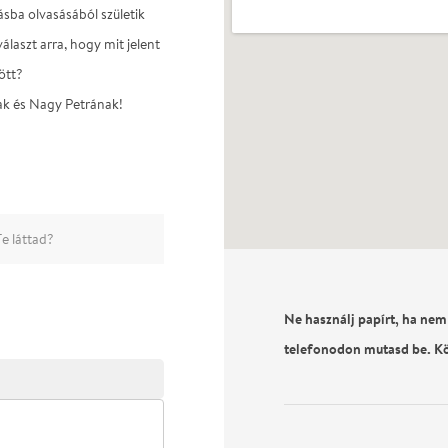
sba olvasásából születik
álaszt arra, hogy mit jelent
ött?
ak és Nagy Petrának!
e láttad?
Ne használj papírt, ha nem
telefonodon mutasd be. K