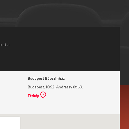
okat a
Budapest Bábszínház
Budapest, 1062, Andrássy út 69.
Térkép