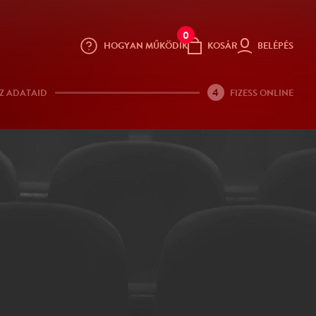
0
HOGYAN MŰKÖDIK
KOSÁR
BELÉPÉS
4
Z ADATAID
FIZESS ONLINE