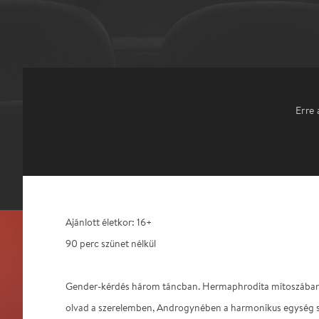
Erre 
Ajánlott életkor: 16+
90 perc szünet nélkül
Gender-kérdés három táncban. Hermaphrodita mítoszában n
olvad a szerelemben, Androgynében a harmonikus egység sza