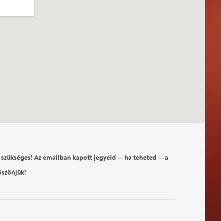
 szükséges! Az emailban kapott jegyeid — ha teheted — a
öszönjük!