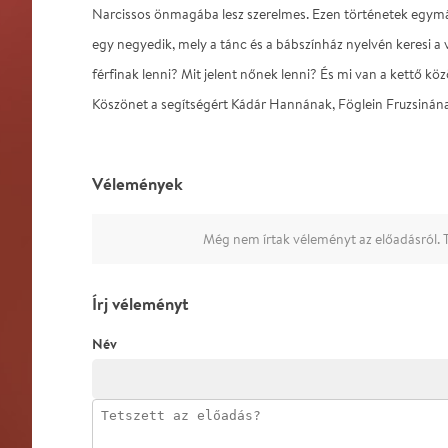
Narcissos önmagába lesz szerelmes. Ezen történetek egymá
egy negyedik, mely a tánc és a bábszínház nyelvén keresi a v
férfinak lenni? Mit jelent nőnek lenni? És mi van a kettő köz
Köszönet a segítségért Kádár Hannának, Föglein Fruzsinán
Vélemények
Még nem írtak véleményt az előadásról. T
Írj véleményt
Név