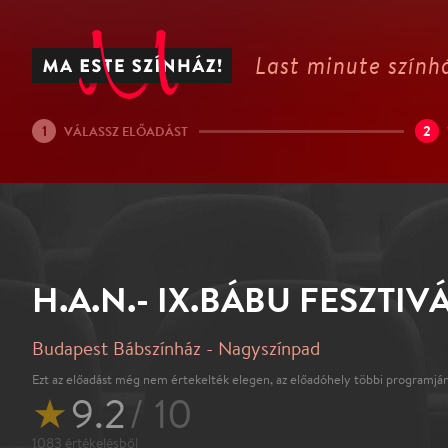
Last minute színhá
1
2
VÁLASSZ ELŐADÁST
H.A.N.- IX.BÁBU FESZTIV
Budapest Bábszínház - Nagyszínpad
Ezt az előadást még nem értekelték elegen, az előadóhely többi programján
★
9.2
/ 10
1083
értékelésből