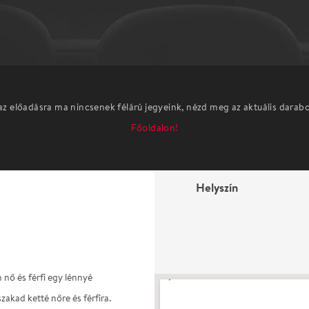
az előadásra ma nincsenek félárú jegyeink, nézd meg az aktuális darab
Főoldalon!
Helyszín
ő és férfi egy lénnyé
kad ketté nőre és férfira.