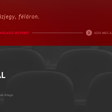
zjegy, féláron.
3
VÁLASSZ JEGYEKET
ADD MEG A
ÁL
ak átlaga: