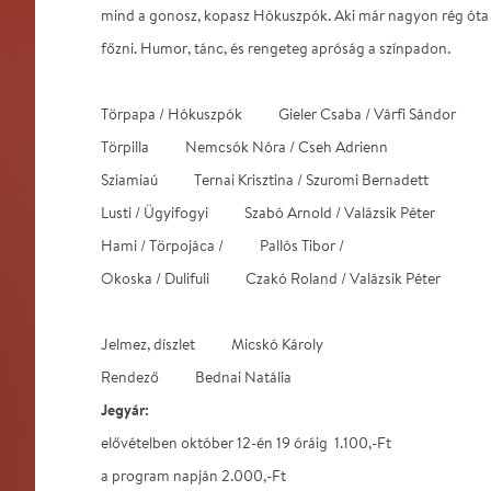
mind a gonosz, kopasz Hókuszpók. Aki már nagyon rég óta 
főzni. Humor, tánc, és rengeteg apróság a színpadon.
Törpapa / Hókuszpók Gieler Csaba / Várfi Sándor
Törpilla Nemcsók Nóra / Cseh Adrienn
Sziamiaú Ternai Krisztina / Szuromi Bernadett
Lusti / Ügyifogyi Szabó Arnold / Valázsik Péter
Hami / Törpojáca / Pallós Tibor /
Okoska / Dulifuli Czakó Roland / Valázsik Péter
Jelmez, díszlet Micskó Károly
Rendező Bednai Natália
Jegyár:
elővételben október 12-én 19 óráig 1.100,-Ft
a program napján 2.000,-Ft