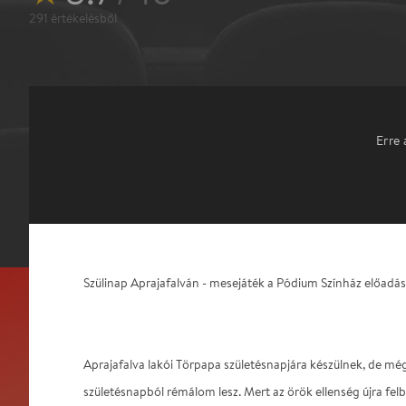
291
értékelésből
Erre 
Szülinap Aprajafalván - mesejáték a Pódium Színház előadá
Aprajafalva lakói Törpapa születésnapjára készülnek, de mé
születésnapból rémálom lesz. Mert az örök ellenség újra felb