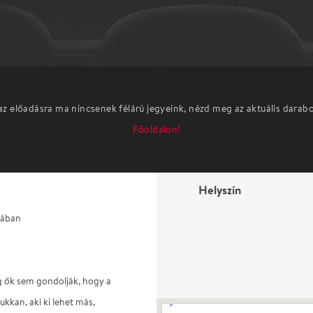
az előadásra ma nincsenek félárú jegyeink, nézd meg az aktuális darab
Főoldalon!
Helyszín
sában
g ők sem gondolják, hogy a
ukkan, aki ki lehet más,