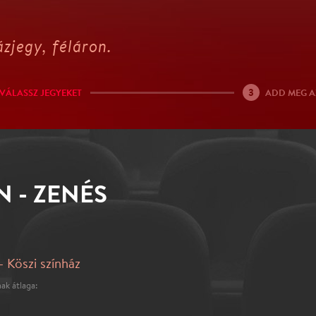
zjegy, féláron.
3
VÁLASSZ JEGYEKET
ADD MEG A
 - ZENÉS
 Köszi színház
ak átlaga: