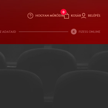
0
HOGYAN MŰKÖDIK
KOSÁR
BELÉPÉS
4
Z ADATAID
FIZESS ONLINE