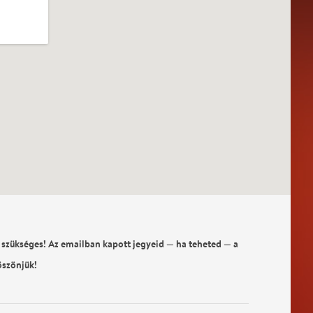
 szükséges! Az emailban kapott jegyeid — ha teheted — a
öszönjük!