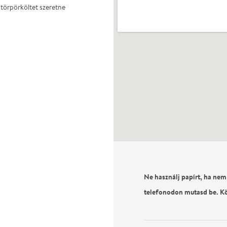
törpörköltet szeretne
Ne használj papírt, ha nem
telefonodon mutasd be. K