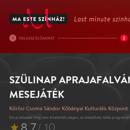
Last minute színhá
1
2
VÁLASSZ ELŐADÁST
SZÜLINAP APRAJAFALVÁN
MESEJÁTÉK
Kőrösi Csoma Sándor Kőbányai Kulturális Központ -
Ezt az előadást még nem értekelték elegen, az előadóhely többi programján
★
8.7
/ 10