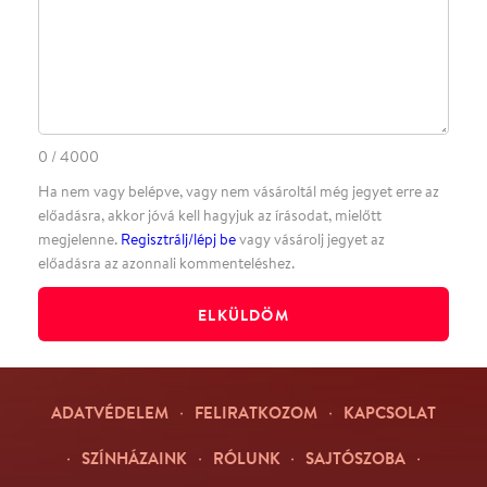
Facebookon
Instagramon
Kövess minket
&