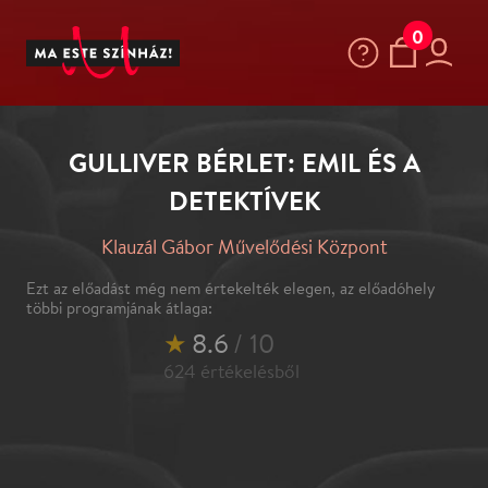
0
GULLIVER BÉRLET: EMIL ÉS A
DETEKTÍVEK
Klauzál Gábor Művelődési Központ
Ezt az előadást még nem értekelték elegen, az előadóhely
többi programjának átlaga:
★
8.6
/ 10
624
értékelésből