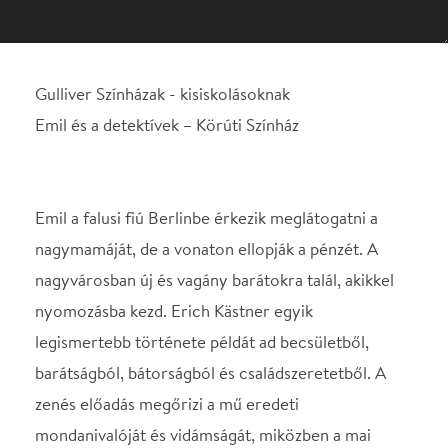
Emil a falusi fiú Berlinbe érkezik meglátogatni a
nagymamáját, de a vonaton ellopják a pénzét. A
nagyvárosban új és vagány barátokra talál, akikkel
nyomozásba kezd. Erich Kästner egyik
legismertebb története példát ad becsületből,
barátságból, bátorságból és családszeretetből. A
zenés előadás megőrizi a mű eredeti
mondanivalóját és vidámságát, miközben a mai
fiatalok számára is élvezetes.
Előadás hossza: 60 perc
Gulliver Bérlet III. előadása
Jegyár: 900 Ft