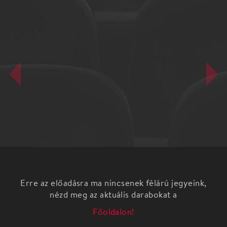
Erre az előadásra ma nincsenek félárú jegyeink,
nézd meg az aktuális darabokat a
Főoldalon!
Gulliver Színházak - kisiskolásoknak
Emil és a detektívek – Körúti Színház