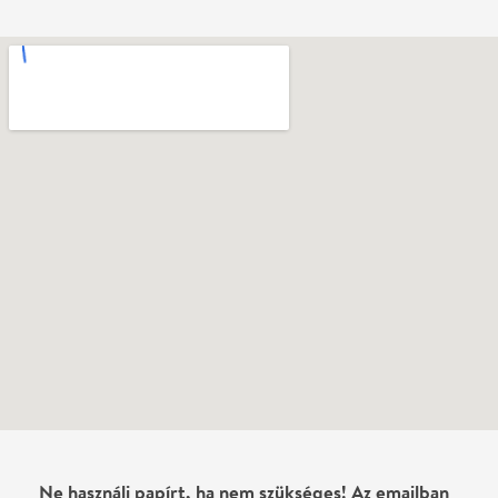
Ne használj papírt, ha nem szükséges! Az emailban
kapott jegyeid — ha teheted — a telefonodon
mutasd be. Köszönjük!
Vélemények
Még nem írtak véleményt az előadásról. Te
láttad?
Írj véleményt
Név