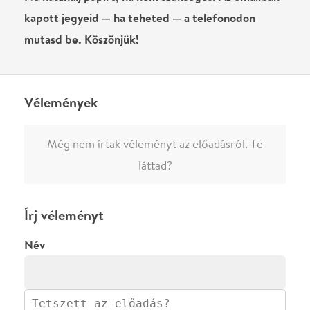
0
/
4000
Ha nem vagy belépve, vagy nem vásároltál még jegyet erre az
előadásra, akkor jóvá kell hagyjuk az írásodat, mielőtt
megjelenne.
Regisztrálj/lépj be
vagy vásárolj jegyet az
előadásra az azonnali kommenteléshez.
ELKÜLDÖM
·
·
ADATVÉDELEM
FELIRATKOZOM
KAPCSOLAT
·
·
·
·
SZÍNHÁZAINK
RÓLUNK
SAJTÓSZOBA
·
BLOG
ÁSZF