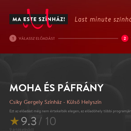
Last minute színhá
1
2
VÁLASSZ ELŐADÁST
MOHA ÉS PÁFRÁNY
Csiky Gergely Színház - Külső Helyszín
Ezt az előadást még nem értekelték elegen, az előadóhely többi programján
★
9.3
/ 10
9
értékelésből