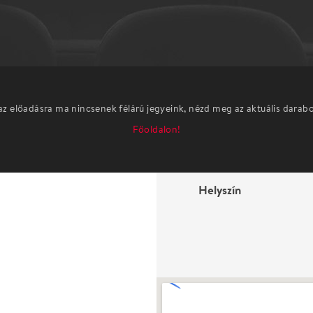
az előadásra ma nincsenek félárú jegyeink, nézd meg az aktuális darab
Főoldalon!
Helyszín