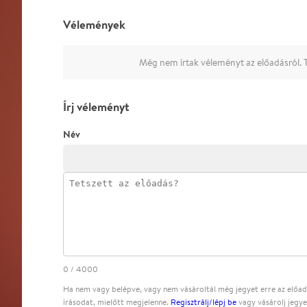
Vélemények
Még nem írtak véleményt az előadásról. T
Írj véleményt
Név
0
/
4000
Ha nem vagy belépve, vagy nem vásároltál még jegyet erre az előadá
írásodat, mielőtt megjelenne.
Regisztrálj/lépj be
vagy vásárolj jegye