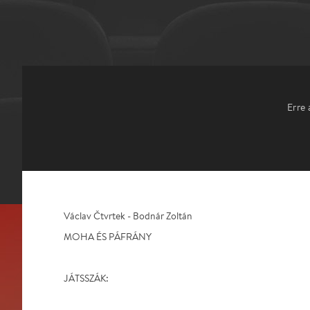
Erre 
Václav Čtvrtek - Bodnár Zoltán
MOHA ÉS PÁFRÁNY
JÁTSSZÁK: