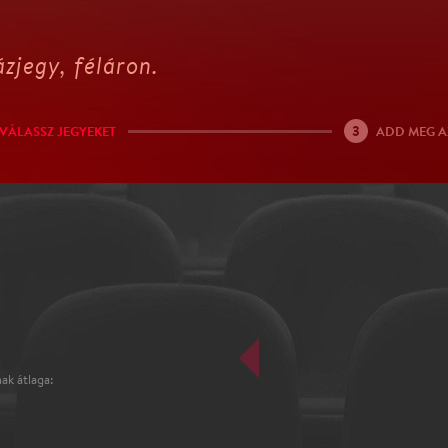
zjegy, féláron.
3
VÁLASSZ JEGYEKET
ADD MEG A
ak átlaga: