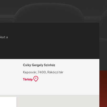
okat a
Csiky Gergely Színház
Kaposvár, 7400, Rákóczi tér
Térkép