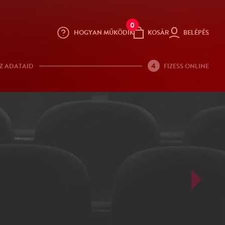
0
HOGYAN MŰKÖDIK
KOSÁR
BELÉPÉS
4
Z ADATAID
FIZESS ONLINE