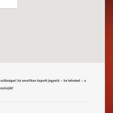
 szükséges! Az emailban kapott jegyeid — ha teheted — a
öszönjük!