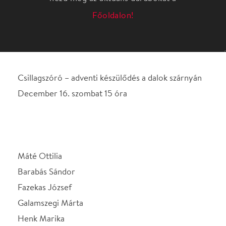
December 16. szombat 15 óra
Máté Ottilia
Barabás Sándor
Fazekas József
Galamszegi Márta
Henk Marika
Józsa Gyöngyi
Kiss Zsuzsanna
Koráng Márta
Kőnig Éva
Németh Károly
Ócsai Júlia
Pál Ferenc
Rábai Németh Ferenc