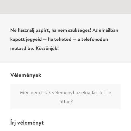
0
/
4000
Ha nem vagy belépve, vagy nem vásároltál még jegyet erre az
előadásra, akkor jóvá kell hagyjuk az írásodat, mielőtt
megjelenne.
Regisztrálj/lépj be
vagy vásárolj jegyet az
előadásra az azonnali kommenteléshez.
ELKÜLDÖM
·
·
ADATVÉDELEM
FELIRATKOZOM
KAPCSOLAT
·
·
·
·
SZÍNHÁZAINK
RÓLUNK
SAJTÓSZOBA