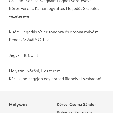
Helyszín
Kőrösi Csoma Sándor
Kőbányai Kulturális
Központ
Budapest,
Térkép