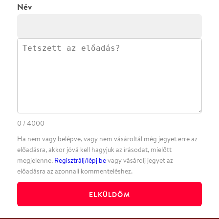
·
BLOG
ÁSZF
Facebookon
Instagramon
Kövess minket
&