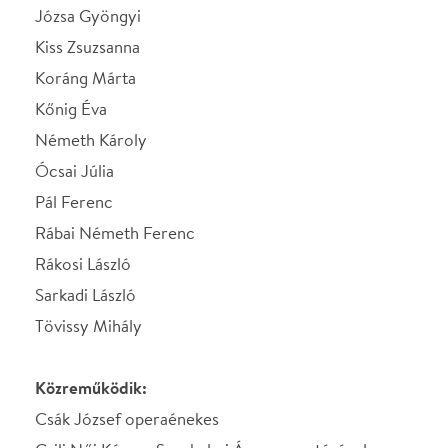
Rákosi László
Sarkadi László
Tövissy Mihály
Közreműködik:
Csák József operaénekes
Csili Női Kórusa Szeghalmi Ágnes vezetésével
Béres Ferenc Kamaraegyüttes Hegedűs Szabolcs
vezetésével
Kísér: Hegedűs Valér zongora és orgona művész
Rendező: Máté Ottilia
Jegyár: 1800 Ft
Helyszín: Kőrösi, 1-es terem
Kérjük, ne hagyjon egy szabad ülőhelyet szabadon!