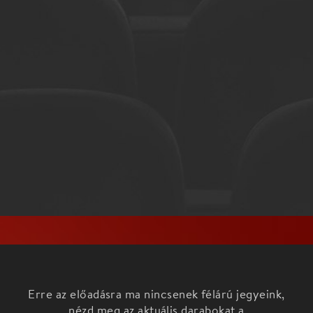
Erre az előadásra ma nincsenek félárú jegyeink,
nézd meg az aktuális darabokat a
Főoldalon!
Csillagszóró – adventi készülődés a dalok szárnyán