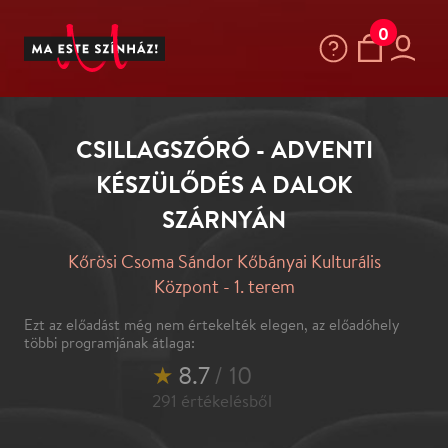
0
CSILLAGSZÓRÓ - ADVENTI
KÉSZÜLŐDÉS A DALOK
SZÁRNYÁN
Kőrösi Csoma Sándor Kőbányai Kulturális
Központ - 1. terem
Ezt az előadást még nem értekelték elegen, az előadóhely
többi programjának átlaga:
★
8.7
/ 10
291
értékelésből