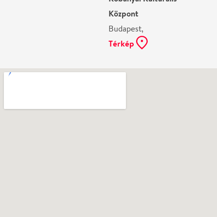
Ne használj papírt, ha nem szükséges! Az emailban
kapott jegyeid — ha teheted — a telefonodon
mutasd be. Köszönjük!
Vélemények
Még nem írtak véleményt az előadásról. Te
láttad?
Írj véleményt
Név