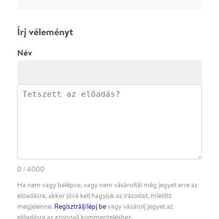
ELKÜLDÖM
·
·
ADATVÉDELEM
FELIRATKOZOM
KAPCSOLAT
·
·
·
·
SZÍNHÁZAINK
RÓLUNK
SAJTÓSZOBA
·
BLOG
ÁSZF
Facebookon
Instagramon
Kövess minket
&