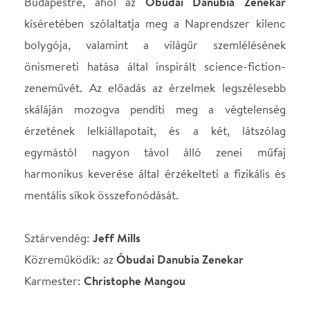
harmonikus keverése által érzékelteti a fizikális és
mentális síkok összefonódását.
Sztárvendég:
Jeff Mills
Közreműködik: az
Óbudai Danubia Zenekar
Karmester:
Christophe Mangou
Helyszín
Margitsziget Szabadtéri
Színpad
Budapest, 1007,
Margitsziget
Térkép