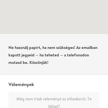
Még nem írtak véleményt az előadásról. Te
láttad?
Írj véleményt
Név
0
/
4000
Ha nem vagy belépve, vagy nem vásároltál még jegyet erre az
előadásra, akkor jóvá kell hagyjuk az írásodat, mielőtt
megjelenne.
Regisztrálj/lépj be
vagy vásárolj jegyet az
előadásra az azonnali kommenteléshez.