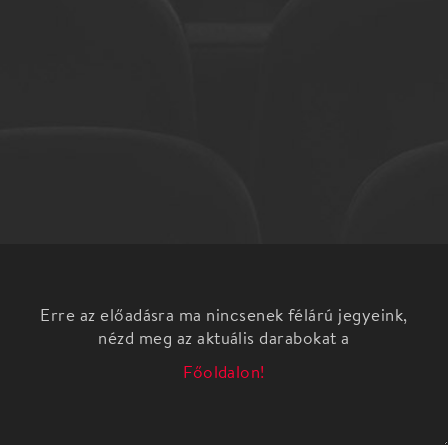
Erre az előadásra ma nincsenek félárú jegyeink,
nézd meg az aktuális darabokat a
Főoldalon!
Valódi zenei kuriózum és mély filozófiai
mondanivalóval átszőtt látványos koncertshow
valósul meg a meghatározó jelentőségű világasztár
DJ, Jeff Mills tolmácsolásában a Margitszigeti