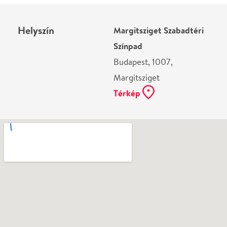
Ne használj papírt, ha nem szükséges! Az emailban
kapott jegyeid — ha teheted — a telefonodon
mutasd be. Köszönjük!
Vélemények