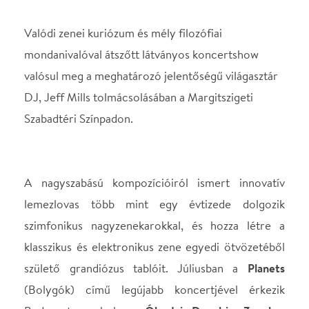
Szabadtéri Színpadon.
A nagyszabású kompozícióiról ismert innovatív
lemezlovas több mint egy évtizede dolgozik
szimfonikus nagyzenekarokkal, és hozza létre a
klasszikus és elektronikus zene egyedi ötvözetéből
születő grandiózus tablóit. Júliusban a
Planets
(Bolygók) című legújabb koncertjével érkezik
Budapestre, ahol az
Óbudai Danubia Zenekar
kíséretében szólaltatja meg a Naprendszer kilenc
bolygója, valamint a világűr szemlélésének
önismereti hatása által inspirált science-fiction-
zeneművét. Az előadás az érzelmek legszélesebb
skáláján mozogva pendíti meg a végtelenség
érzetének lelkiállapotait, és a két, látszólag
egymástól nagyon távol álló zenei műfaj