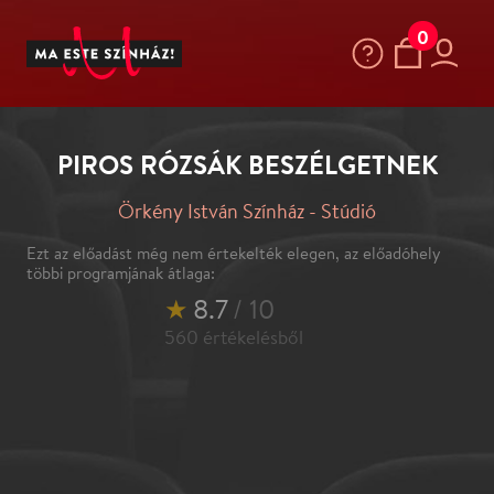
0
PIROS RÓZSÁK BESZÉLGETNEK
Örkény István Színház - Stúdió
Ezt az előadást még nem értekelték elegen, az előadóhely
többi programjának átlaga:
★
8.7
/ 10
560
értékelésből