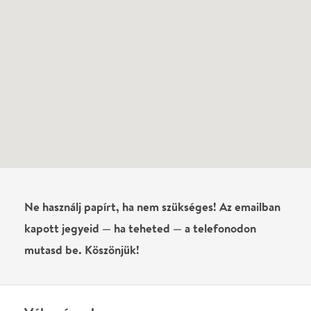
Ne használj papírt, ha nem szükséges! Az emailban
kapott jegyeid — ha teheted — a telefonodon
mutasd be. Köszönjük!
Vélemények
Még nem írtak véleményt az előadásról. Te
láttad?
Írj véleményt
Név