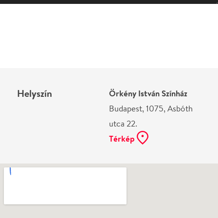
Helyszín
Örkény István Színház
Budapest, 1075, Asbóth
utca 22.
Térkép