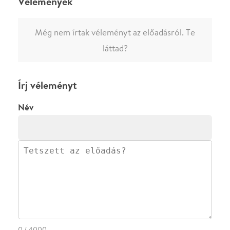
0
/
4000
Ha nem vagy belépve, vagy nem vásároltál még jegyet erre az
előadásra, akkor jóvá kell hagyjuk az írásodat, mielőtt
megjelenne.
Regisztrálj/lépj be
vagy vásárolj jegyet az
előadásra az azonnali kommenteléshez.
ELKÜLDÖM
·
·
ADATVÉDELEM
FELIRATKOZOM
KAPCSOLAT
·
·
·
·
SZÍNHÁZAINK
RÓLUNK
SAJTÓSZOBA
·
BLOG
ÁSZF
Facebookon
Instagramon
Kövess minket
&