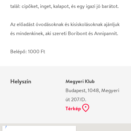
Ne használj papírt, ha nem szükséges! Az emailban
kapott jegyeid — ha teheted — a telefonodon
mutasd be. Köszönjük!