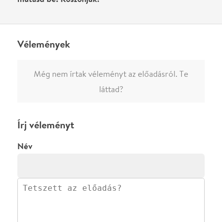
Ha nem vagy belépve, vagy nem vásároltál még jegyet erre az
előadásra, akkor jóvá kell hagyjuk az írásodat, mielőtt
megjelenne.
Regisztrálj/lépj be
vagy vásárolj jegyet az
előadásra az azonnali kommenteléshez.
ELKÜLDÖM
·
·
ADATVÉDELEM
FELIRATKOZOM
KAPCSOLAT
·
·
·
·
SZÍNHÁZAINK
RÓLUNK
SAJTÓSZOBA
·
BLOG
ÁSZF
Facebookon
Instagramon
Kövess minket
&