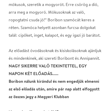
NAGY SIKERRE VALÓ TEKINTETTEL, EGY
NAPON KÉT ELŐADÁS.....
Boribon nálunk kirándul és nem engedjük elmenni
az első előadás után, amire pár nap alatt elfogyott
az összes jegy a Megyeri Klubban
November 11. szombat 11:15
Marék Veronika: BORIBON KIRÁNDUL
a NEFELEJCS Bábszínház előadása
A NEFELEJCS Bábszínház előadása, Marék
Veronika Boribon és Annipanni, valamint Boribon
kirándul könyvei alapján készült vidám, zenés
bábelőadás.
„Gyerekek, gyerekek, szeretik a perecet. Mókusok,