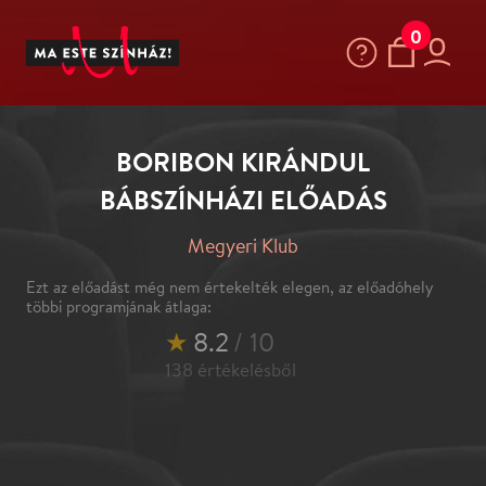
0
BORIBON KIRÁNDUL
BÁBSZÍNHÁZI ELŐADÁS
Megyeri Klub
Ezt az előadást még nem értekelték elegen, az előadóhely
többi programjának átlaga:
★
8.2
/ 10
138
értékelésből