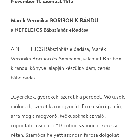
mókusok, szeretik a mogyorót. Erre csörög a dió,
arra meg a mogyoró. Mókusoknak az való,
ropogtatni csuda jó!” Boribon szamócát keres a
réten. Szamóca helyett azonban furcsa dolgokat
talál: cipőket, inget, kalapot, és egy igazi jó barátot.
Az előadást óvodásoknak és kisiskolásoknak ajánljuk
és mindenkinek, aki szereti Boribont és Annipannit.
Belépő: 1000 Ft
Helyszín
Megyeri Klub
Budapest, 1048, Megyeri
út 207/D.
Térkép