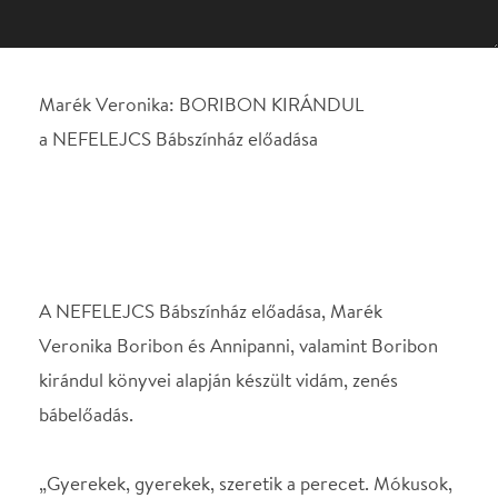
A NEFELEJCS Bábszínház előadása, Marék
Veronika Boribon és Annipanni, valamint Boribon
kirándul könyvei alapján készült vidám, zenés
bábelőadás.
„Gyerekek, gyerekek, szeretik a perecet. Mókusok,
mókusok, szeretik a mogyorót. Erre csörög a dió,
arra meg a mogyoró. Mókusoknak az való,
ropogtatni csuda jó!” Boribon szamócát keres a
réten. Szamóca helyett azonban furcsa dolgokat
talál: cipőket, inget, kalapot, és egy igazi jó barátot.
Az előadást óvodásoknak és kisiskolásoknak ajánljuk
és mindenkinek, aki szereti Boribont és Annipannit.