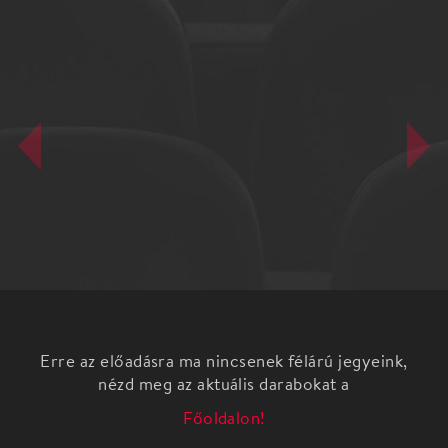
Erre az előadásra ma nincsenek félárú jegyeink,
nézd meg az aktuális darabokat a
Főoldalon!
Marék Veronika: BORIBON KIRÁNDUL
a NEFELEJCS Bábszínház előadása