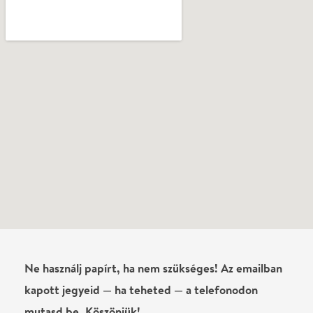
Vélemények
Még nem írtak véleményt az előadásról. Te
láttad?
Írj véleményt
Név
0
/
4000