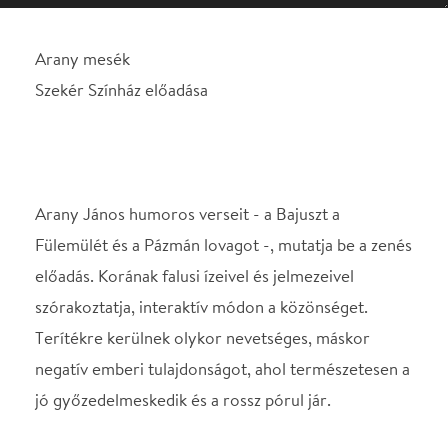
Arany János humoros verseit - a Bajuszt a
Fülemülét és a Pázmán lovagot -, mutatja be a zenés
előadás. Korának falusi ízeivel és jelmezeivel
szórakoztatja, interaktív módon a közönséget.
Terítékre kerülnek olykor nevetséges, máskor
negatív emberi tulajdonságot, ahol természetesen a
jó győzedelmeskedik és a rossz pórul jár.
Helyszín
Klauzál Gábor
Művelődési Központ
Budapest, 1222,
Nagytétényi út. 31-33.
Térkép