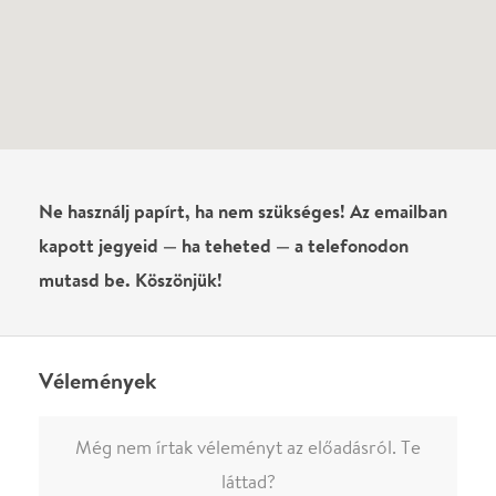
Vélemények
Még nem írtak véleményt az előadásról. Te
láttad?
Írj véleményt
Név
0
/
4000
Ha nem vagy belépve, vagy nem vásároltál még jegyet erre az
előadásra, akkor jóvá kell hagyjuk az írásodat, mielőtt