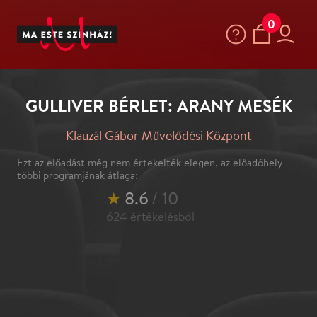
0
GULLIVER BÉRLET: ARANY MESÉK
Klauzál Gábor Művelődési Központ
Ezt az előadást még nem értekelték elegen, az előadóhely
többi programjának átlaga:
★
8.6
/ 10
624
értékelésből