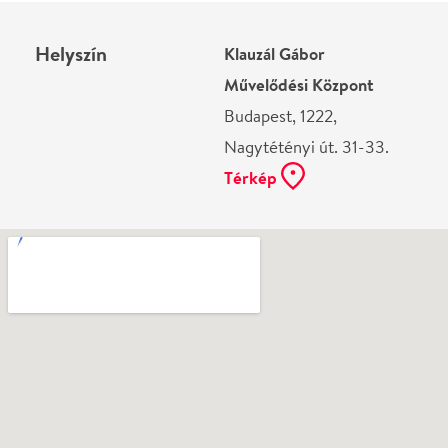
Ne használj papírt, ha nem szükséges! Az emailban
kapott jegyeid — ha teheted — a telefonodon
mutasd be. Köszönjük!