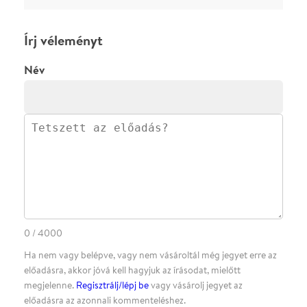
megjelenne.
Regisztrálj/lépj be
vagy vásárolj jegyet az
előadásra az azonnali kommenteléshez.
ELKÜLDÖM
·
·
ADATVÉDELEM
FELIRATKOZOM
KAPCSOLAT
·
·
·
·
SZÍNHÁZAINK
RÓLUNK
SAJTÓSZOBA
·
BLOG
ÁSZF
Facebookon
Instagramon
Kövess minket
&