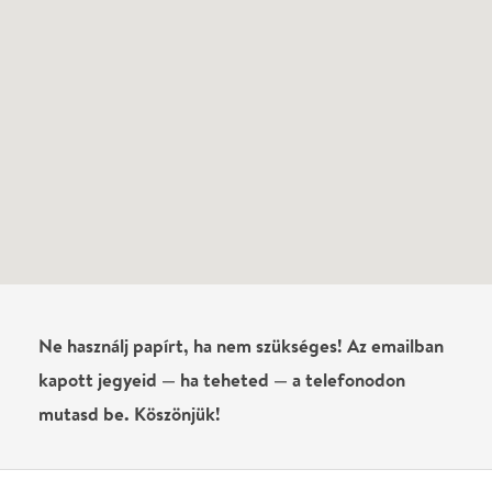
kapott jegyeid — ha teheted — a telefonodon
mutasd be. Köszönjük!
Vélemények
Még nem írtak véleményt az előadásról. Te
láttad?
Írj véleményt
Név