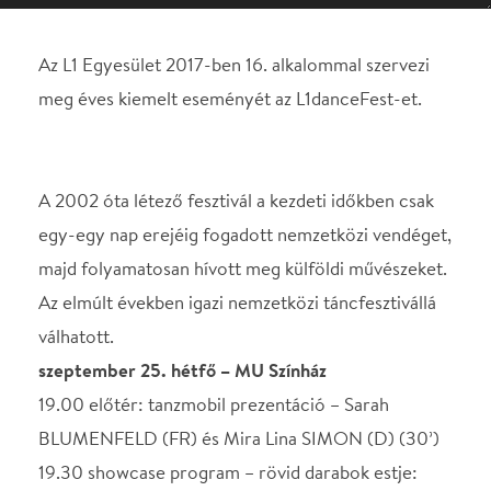
A 2002 óta létező fesztivál a kezdeti időkben csak
egy-egy nap erejéig fogadott nemzetközi vendéget,
majd folyamatosan hívott meg külföldi művészeket.
Az elmúlt években igazi nemzetközi táncfesztivállá
válhatott.
szeptember 25. hétfő – MU Színház
19.00 előtér: tanzmobil prezentáció – Sarah
BLUMENFELD (FR) és Mira Lina SIMON (D) (30’)
19.30 showcase program – rövid darabok estje:
SZABÓ Veronika (H – L1-rezidens 2017) A kisbaba
(20’)
Paweł SAKOWICZ (PL) TOTAL (20’)
KOVÁCS Emese (H – L1-tag) Törékeny (10’)
Helyszín
MU Színház
Budapest, XI., Körösy