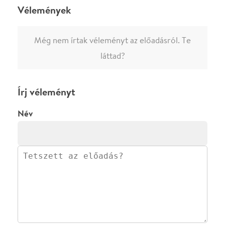
0
/
4000
Ha nem vagy belépve, vagy nem vásároltál még jegyet erre az
előadásra, akkor jóvá kell hagyjuk az írásodat, mielőtt
megjelenne.
Regisztrálj/lépj be
vagy vásárolj jegyet az
előadásra az azonnali kommenteléshez.
ELKÜLDÖM
·
·
ADATVÉDELEM
FELIRATKOZOM
KAPCSOLAT
·
·
·
·
SZÍNHÁZAINK
RÓLUNK
SAJTÓSZOBA
·
BLOG
ÁSZF
Facebookon
Instagramon
Kövess minket
&