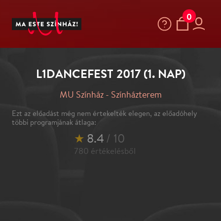
0
L1DANCEFEST 2017 (1. NAP)
MU Színház - Színházterem
Ezt az előadást még nem értekelték elegen, az előadóhely
többi programjának átlaga:
★
8.4
/ 10
780
értékelésből