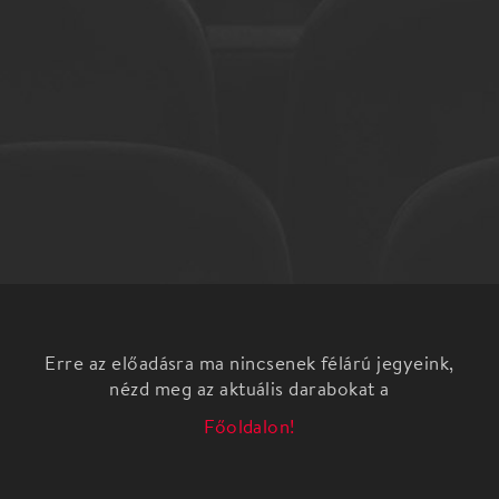
Erre az előadásra ma nincsenek félárú jegyeink,
nézd meg az aktuális darabokat a
Főoldalon!
Az L1 Egyesület 2017-ben 16. alkalommal szervezi
meg éves kiemelt eseményét az L1danceFest-et.