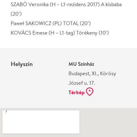
József u. 17.
Térkép
Ne használj papírt, ha nem szükséges! Az emailban