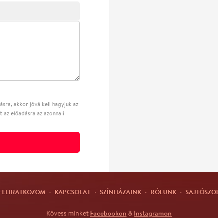
sra, akkor jóvá kell hagyjuk az
t az előadásra az azonnali
FELIRATKOZOM
·
KAPCSOLAT
·
SZÍNHÁZAINK
·
RÓLUNK
·
SAJTÓSZO
Facebookon
Instagramon
Kövess minket
&