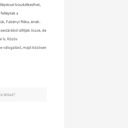
llépéssel büszkélkedhet,
 felléptek a
ük, Fabényi Réka, ének-
estárából állítják össze, de
i is. Közös
be válogatást, majd közösen
e láttad?