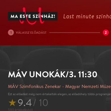
Last minute színhá
1
2
VÁLASSZ ELŐADÁST
MÁV UNOKÁK/3. 11:30
MÁV Szimfonikus Zenekar - Magyar Nemzeti Múz
Ezt az előadást még nem értekelték elegen, az előadóhely többi programján
★
9.4
/ 10
593
értékelésből