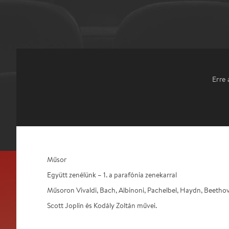
Erre 
Műsor
Együtt zenélünk – 1. a parafónia zenekarral
Műsoron Vivaldi, Bach, Albinoni, Pachelbel, Haydn, Beethove
Scott Joplin és Kodály Zoltán művei.