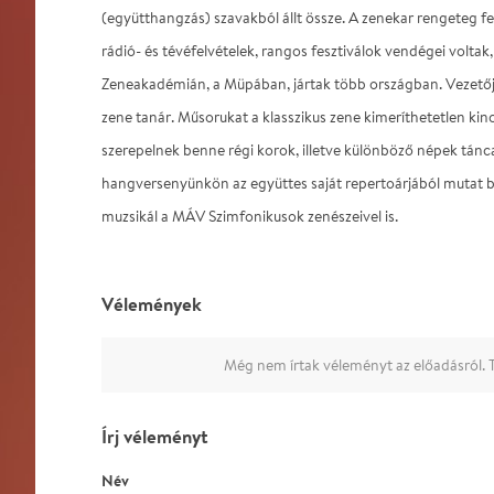
(együtthangzás) szavakból állt össze. A zenekar rengeteg fe
rádió- és tévéfelvételek, rangos fesztiválok vendégei voltak,
Zeneakadémián, a Müpában, jártak több országban. Vezetőj
zene tanár. Műsorukat a klasszikus zene kimeríthetetlen kincs
szerepelnek benne régi korok, illetve különböző népek tánca
hangversenyünkön az együttes saját repertoárjából mutat 
muzsikál a MÁV Szimfonikusok zenészeivel is.
Vélemények
Még nem írtak véleményt az előadásról. T
Írj véleményt
Név