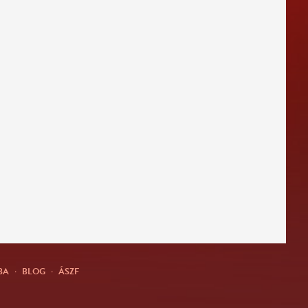
BA
·
BLOG
·
ÁSZF