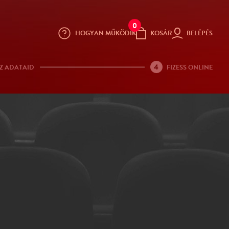
0
HOGYAN MŰKÖDIK
KOSÁR
BELÉPÉS
4
Z ADATAID
FIZESS ONLINE