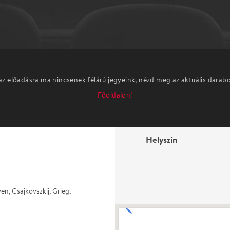
az előadásra ma nincsenek félárú jegyeink, nézd meg az aktuális darab
Főoldalon!
Helyszín
n, Csajkovszkij, Grieg,