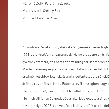
Közreműködik: Parafónia Zenekar
Műsorvezető: Székely Edit
Vezényel: Fabényi Réka
A Parafónia Zenekar fogyatékkal élő gyermekek zenei foglalk
1995-ben, Vető Anna vezetésével. Közismert a zene óriási f
gyermek számára, ez a hatás az értelmileg sérült emberekn
Minden tevékenységben, az iskolai oktatás során és felnőtt 
eredményesebbek lesznek, és ami a legfontosabb, az éneklé
átélhetik a zenélés örömét. Ebben a tevékenységben nagy se
híres zeneszerző, a német Carl Orff által kifejlesztett ütőh
Heinrich Ullrich gyógypedagógus által kidolgozott „színes 
neve, amelyet 2003-ban vett fel, a latin „para” (kicsit külön