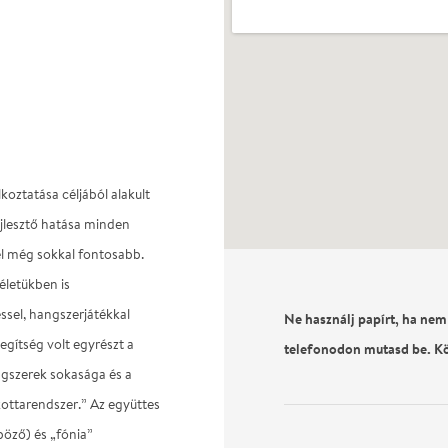
oztatása céljából alakult
ejlesztő hatása minden
él még sokkal fontosabb.
életükben is
ssel, hangszerjátékkal
Ne használj papírt, ha nem
gítség volt egyrészt a
telefonodon mutasd be. K
angszerek sokasága és a
kottarendszer.” Az együttes
böző) és „fónia”