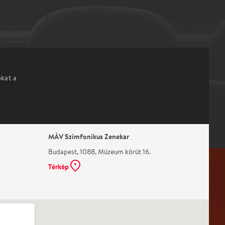
okat a
MÁV Szimfonikus Zenekar
Budapest, 1088, Múzeum körút 16.
Térkép