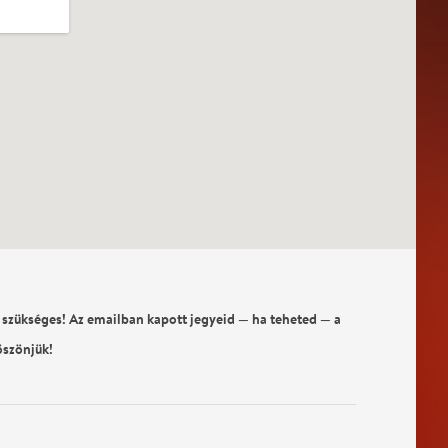
 szükséges! Az emailban kapott jegyeid — ha teheted — a
öszönjük!