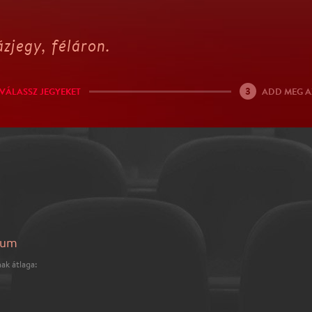
zjegy, féláron.
3
VÁLASSZ JEGYEKET
ADD MEG A
eum
ak átlaga: