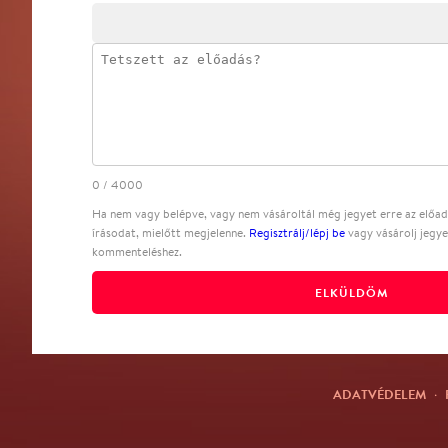
0
/
4000
Ha nem vagy belépve, vagy nem vásároltál még jegyet erre az előadá
írásodat, mielőtt megjelenne.
Regisztrálj/lépj be
vagy vásárolj jegye
kommenteléshez.
ELKÜLDÖM
ADATVÉDELEM
·