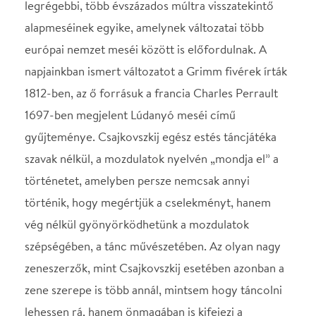
történetet, amelyben persze nemcsak annyi
történik, hogy megértjük a cselekményt, hanem
vég nélkül gyönyörködhetünk a mozdulatok
szépségében, a tánc művészetében. Az olyan nagy
zeneszerzők, mint Csajkovszkij esetében azonban a
zene szerepe is több annál, mintsem hogy táncolni
lehessen rá, hanem önmagában is kifejezi a
szereplők karakterét, érzelmeit, félelmüket,
bánatukat, örömüket. Hangversenyünkön
mindebből megmutatunk érdekes és szép
részleteket.
Helyszín
MÁV Szimfonikus
Zenekar
Budapest, 1088, Múzeum
körút 16.