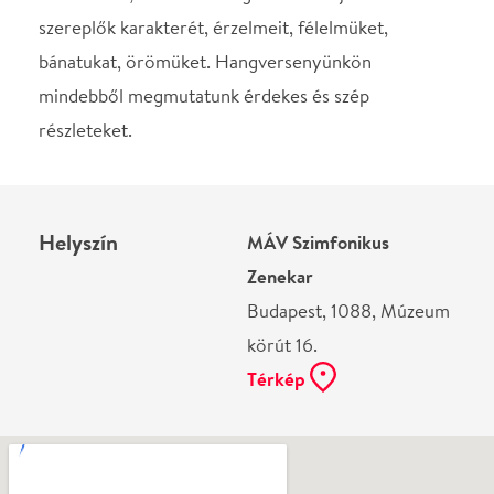
Térkép
Ne használj papírt, ha nem szükséges! Az emailban
kapott jegyeid — ha teheted — a telefonodon