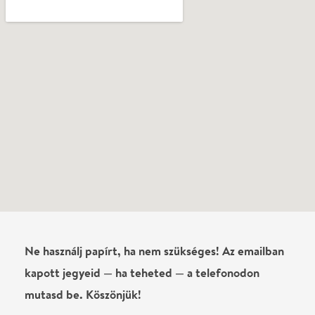
mutasd be. Köszönjük!
Vélemények
Még nem írtak véleményt az előadásról. Te
láttad?
Írj véleményt
Név