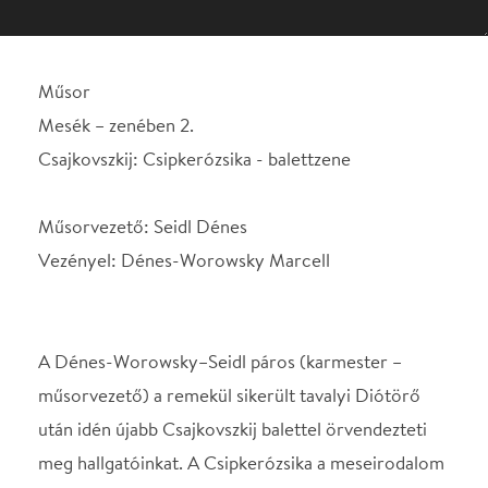
Műsorvezető: Seidl Dénes
Vezényel: Dénes-Worowsky Marcell
A Dénes-Worowsky–Seidl páros (karmester –
műsorvezető) a remekül sikerült tavalyi Diótörő
után idén újabb Csajkovszkij balettel örvendezteti
meg hallgatóinkat. A Csipkerózsika a meseirodalom
legrégebbi, több évszázados múltra visszatekintő
alapmeséinek egyike, amelynek változatai több
európai nemzet meséi között is előfordulnak. A
napjainkban ismert változatot a Grimm fivérek írták
1812-ben, az ő forrásuk a francia Charles Perrault
1697-ben megjelent Lúdanyó meséi című
gyűjteménye. Csajkovszkij egész estés táncjátéka
szavak nélkül, a mozdulatok nyelvén „mondja el” a