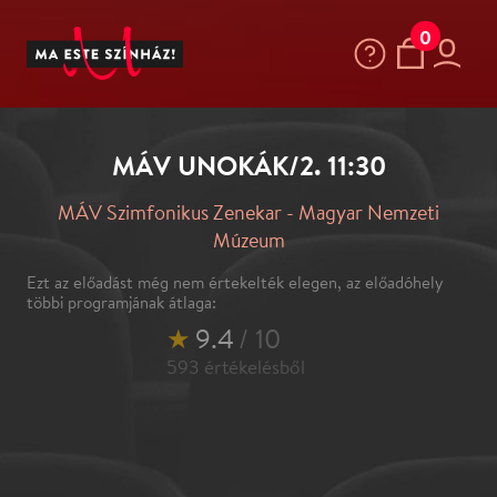
0
MÁV UNOKÁK/2. 11:30
MÁV Szimfonikus Zenekar - Magyar Nemzeti
Múzeum
Ezt az előadást még nem értekelték elegen, az előadóhely
többi programjának átlaga:
★
9.4
/ 10
593
értékelésből