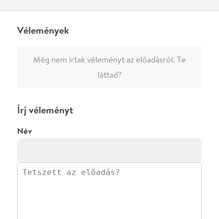
0
/
4000
Ha nem vagy belépve, vagy nem vásároltál még jegyet erre az
előadásra, akkor jóvá kell hagyjuk az írásodat, mielőtt
megjelenne.
Regisztrálj/lépj be
vagy vásárolj jegyet az
előadásra az azonnali kommenteléshez.
ELKÜLDÖM
·
·
ADATVÉDELEM
FELIRATKOZOM
KAPCSOLAT
·
·
·
·
SZÍNHÁZAINK
RÓLUNK
SAJTÓSZOBA
·
BLOG
ÁSZF
Facebookon
Instagramon
Kövess minket
&