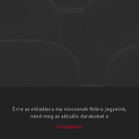
Erre az előadásra ma nincsenek félárú jegyeink,
nézd meg az aktuális darabokat a
Főoldalon!
Műsor
Mesék – zenében 2.
Csajkovszkij: Csipkerózsika - balettzene