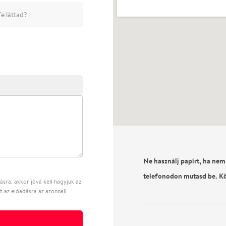
e láttad?
Ne használj papírt, ha nem
telefonodon mutasd be. K
sra, akkor jóvá kell hagyjuk az
t az előadásra az azonnali