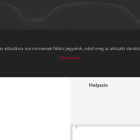
az előadásra ma nincsenek félárú jegyeink, nézd meg az aktuális darab
Főoldalon!
Helyszín