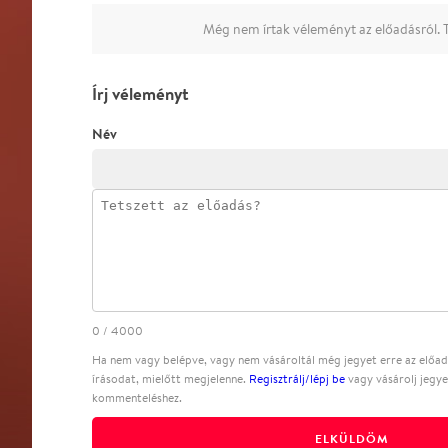
Még nem írtak véleményt az előadásról. T
Írj véleményt
Név
0
/
4000
Ha nem vagy belépve, vagy nem vásároltál még jegyet erre az előadá
írásodat, mielőtt megjelenne.
Regisztrálj/lépj be
vagy vásárolj jegye
kommenteléshez.
ELKÜLDÖM