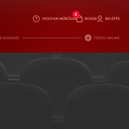
0
HOGYAN MŰKÖDIK
KOSÁR
BELÉPÉS
4
Z ADATAID
FIZESS ONLINE