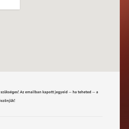
 szükséges! Az emailban kapott jegyeid — ha teheted — a
öszönjük!