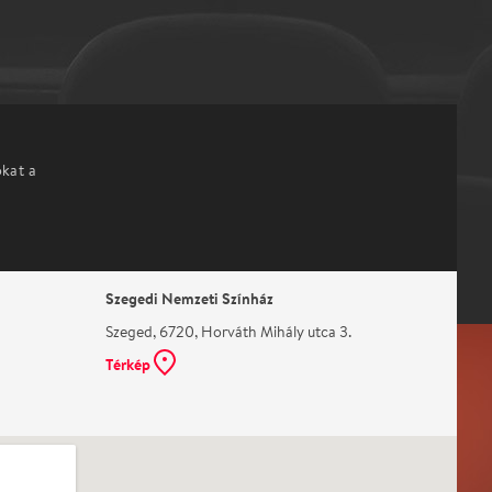
okat a
Szegedi Nemzeti Színház
Szeged, 6720, Horváth Mihály utca 3.
Térkép