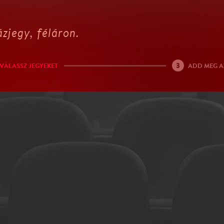
zjegy, féláron.
3
VÁLASSZ JEGYEKET
ADD MEG A