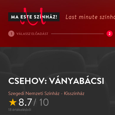
Last minute színhá
1
2
VÁLASSZ ELŐADÁST
CSEHOV: VÁNYABÁCSI
Szegedi Nemzeti Színház - Kisszínház
★
8.7
/ 10
18
értékelésből