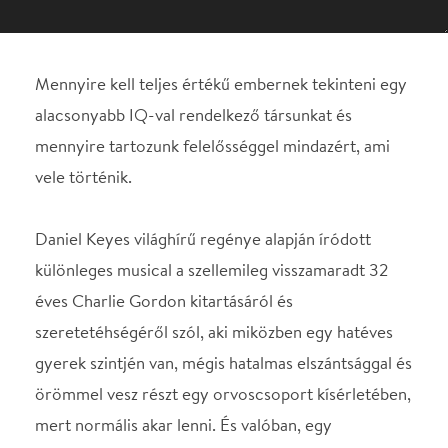
vele történik.
Daniel Keyes világhírű regénye alapján íródott
különleges musical a szellemileg visszamaradt 32
éves Charlie Gordon kitartásáról és
szeretetéhségéről szól, aki miközben egy hatéves
gyerek szintjén van, mégis hatalmas elszántsággal és
örömmel vesz részt egy orvoscsoport kísérletében,
mert normális akar lenni. És valóban, egy
operációval meg tudják növelni az intelligencia-
hányadosát, s a korábban 70-es IQ-val rendelkező
férfi megtanul több nyelven, különböző
tudományterületek szakértőjévé válik, sőt az
eljárást kidolgozó orvosokat is lehagyja saját
kutatási programjuk elemzésében. Sokan mondják,
hogy az ember egy "bonyolult számítógép",
melynek a winchestere, az agy.