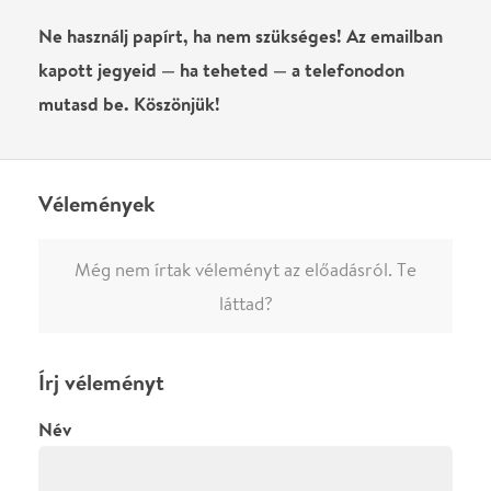
0
/
4000
Ha nem vagy belépve, vagy nem vásároltál még jegyet erre az
előadásra, akkor jóvá kell hagyjuk az írásodat, mielőtt
megjelenne.
Regisztrálj/lépj be
vagy vásárolj jegyet az
előadásra az azonnali kommenteléshez.
ELKÜLDÖM
·
·
ADATVÉDELEM
FELIRATKOZOM
KAPCSOLAT
·
·
·
·
SZÍNHÁZAINK
RÓLUNK
SAJTÓSZOBA
·
BLOG
ÁSZF
Facebookon
Instagramon
Kövess minket
&