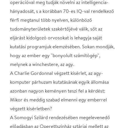
A Charlie Gordonnal végzett kísérlet, az agy-
komputer párhuzam kutatásának egyik állomása
azonban nagyon keményen teszi fel a kérdést:
Mikor és meddig szabad elmenni egy emberrel
végzett kísérletben?
A Somogyi Szilárd rendezésében megelevenedő
előadásban az Operettszínház sztárjai mellett az
vendégművészként látható a sikeres fiatal színésznő
Földes Eszter
, míg Charlie szerepére
Kerényi
Miklós Máté
készül, de látható lesz még
Gömöri
András Máté, Szabó P. Szilveszter, Nádasi
Veronika, Auksz Éva, Kékkovács Mara, Földes
Tamás, Pálfalvy Attila, Sipos Imre és Németh Attila
is a musicalben.
Helyszín
Együd Árpád Kulturális