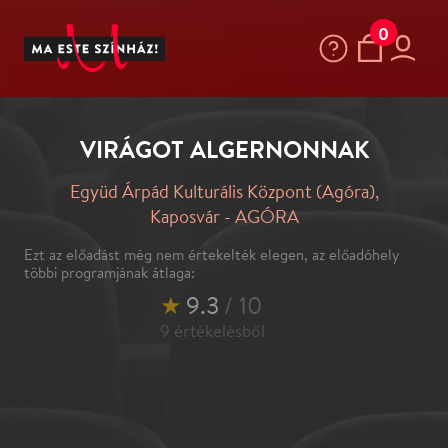
0
VIRÁGOT ALGERNONNAK
Együd Árpád Kulturális Központ (Agóra),
Kaposvár - AGÓRA
Ezt az előadást még nem értekelték elegen, az előadóhely
többi programjának átlaga:
★
9.3
/ 10
9
értékelésből