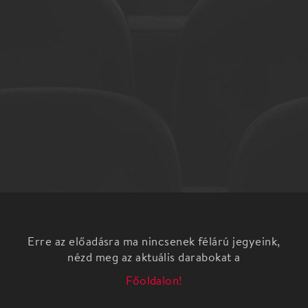
Erre az előadásra ma nincsenek félárú jegyeink,
nézd meg az aktuális darabokat a
Főoldalon!
Mennyire kell teljes értékű embernek tekinteni egy
alacsonyabb IQ-val rendelkező társunkat és
mennyire tartozunk felelősséggel mindazért, ami