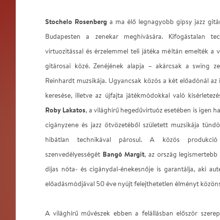
Stochelo Rosenberg
a ma élő legnagyobb gipsy jazz gitár
Budapesten a zenekar meghívására. Kifogástalan techn
virtuozitással és érzelemmel teli játéka méltán emelték a
gitárosai közé. Zenéjének alapja – akárcsak a swing 
Reinhardt muzsikája. Ugyancsak közös a két előadónál az 
keresése, illetve az újfajta játékmódokkal való kísérletezé
Roby Lakatos
, a világhírű hegedűvirtuóz esetében is igen h
cigányzene és jazz ötvözetéből született muzsikája tündö
hibátlan technikával párosul. A közös produkció
Bangó Margit
szenvedélyességét
, az ország legismertebb
díjas nóta- és cigánydal-énekesnője is garantálja, aki a
előadásmódjával 50 éve nyújt felejthetetlen élményt közö
A világhírű művészek ebben a felállásban először szere