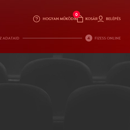
0
HOGYAN MŰKÖDIK
KOSÁR
BELÉPÉS
4
Z ADATAID
FIZESS ONLINE