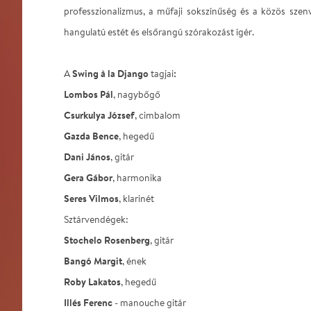
professzionalizmus, a műfaji sokszínűség és a közös szen
hangulatú estét és elsőrangú szórakozást ígér.
Swing à la Django
:
A
tagjai
Lombos Pál
, nagybőgő
Csurkulya József
, cimbalom
Gazda Bence
, hegedű
Dani János
, gitár
Gera Gábor
, harmonika
Seres Vilmos
, klarinét
Sztárvendégek:
Stochelo Rosenberg
, gitár
Bangó Margit
, ének
Roby Lakatos
, hegedű
Illés Ferenc
- manouche gitár