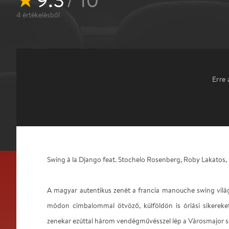
4
értékelésből
Erre 
Swing à la Django feat. Stochelo Rosenberg, Roby Lakatos
A magyar autentikus zenét a francia manouche swing világ
módon cimbalommal ötvöző, külföldön is óriási sikereke
zenekar ezúttal három vendégművésszel lép a Városmajor s