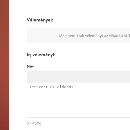
Vélemények
Még nem írtak véleményt az előadásról. T
Írj véleményt
Név
0
/
4000