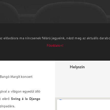
az előadásra ma nincsenek félárú jegyeink, nézd meg az aktuális darab
Főoldalon!
Helyszín
, Bangó Margit koncert
ával a világon egyedül álló
Swing à la Django
t elérő
zínpadára.