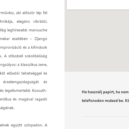
művész, aki először lép fel
ikája, elegáns vibrátói,
 világ leghíresebb manouche
zenekar esetében – Django
improvizáció és a kihívások
s. A stílusbeli sokoldalúság
angsúlyos: a klasszikus zene,
klő előadói tehetséggel és
 érzelemgazdagságát és
 és legelismertebb Kossuth-
Ne használj papírt, ha nem
utentikus és magával ragadó
telefonodon mutasd be. K
nségének.
pelnek együtt színpadon. A