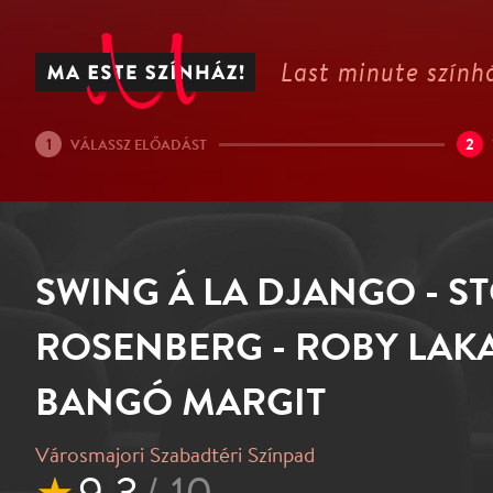
Last minute színhá
1
2
VÁLASSZ ELŐADÁST
SWING Á LA DJANGO - 
ROSENBERG - ROBY LAKA
BANGÓ MARGIT
Városmajori Szabadtéri Színpad
★
9.3
/ 10