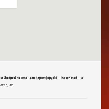
 szükséges! Az emailban kapott jegyeid — ha teheted — a
öszönjük!