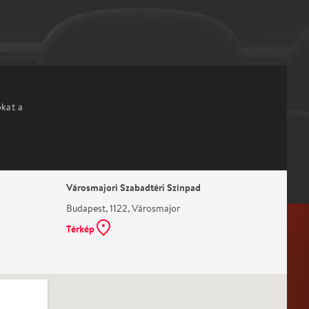
okat a
Városmajori Szabadtéri Színpad
Budapest, 1122, Városmajor
Térkép