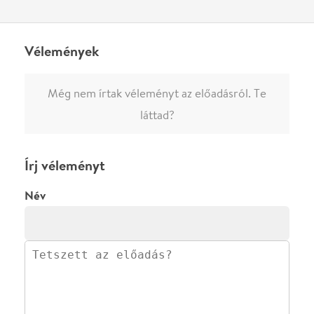
0
/
4000
Ha nem vagy belépve, vagy nem vásároltál még jegyet erre az
előadásra, akkor jóvá kell hagyjuk az írásodat, mielőtt
megjelenne.
Regisztrálj/lépj be
vagy vásárolj jegyet az
előadásra az azonnali kommenteléshez.
ELKÜLDÖM
·
·
ADATVÉDELEM
FELIRATKOZOM
KAPCSOLAT
·
·
·
·
SZÍNHÁZAINK
RÓLUNK
SAJTÓSZOBA
·
BLOG
ÁSZF