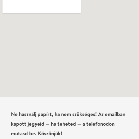
Ne használj papírt, ha nem szükséges! Az emailban
kapott jegyeid — ha teheted — a telefonodon
mutasd be. Köszönjük!
Vélemények
Még nem írtak véleményt az előadásról. Te
láttad?
Írj véleményt
Név