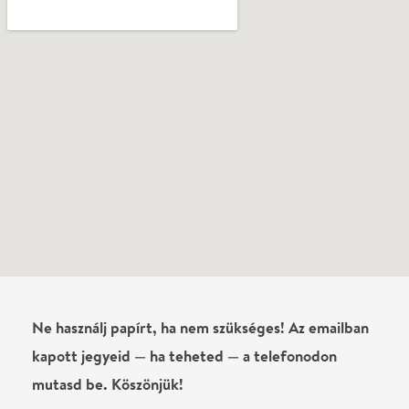
Írj véleményt
Név
0
/
4000
Ha nem vagy belépve, vagy nem vásároltál még jegyet erre az
előadásra, akkor jóvá kell hagyjuk az írásodat, mielőtt
megjelenne.
Regisztrálj/lépj be
vagy vásárolj jegyet az
előadásra az azonnali kommenteléshez.
ELKÜLDÖM