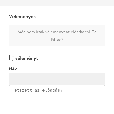
·
·
ADATVÉDELEM
FELIRATKOZOM
KAPCSOLAT
·
·
·
·
SZÍNHÁZAINK
RÓLUNK
SAJTÓSZOBA
·
BLOG
ÁSZF
Facebookon
Instagramon
Kövess minket
&