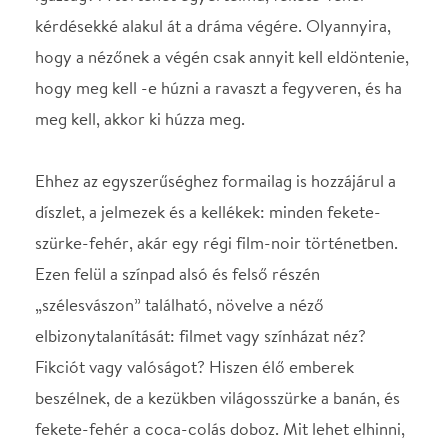
elbizonytalanítását: filmet vagy színházat néz?
Fikciót vagy valóságot? Hiszen élő emberek
beszélnek, de a kezükben világosszürke a banán, és
fekete-fehér a coca-colás doboz. Mit lehet elhinni,
és mi az, amit csak a belénk nevelt reflexek miatt
látunk valóságnak? Erre keresi a választ a színdarab.
Ősbemutató: 2017. április 4. A Budapesti Tavaszi
Fesztivál programja
Támogatók: Budapesti Tavaszi Fesztivál, Emberi
Erőforrás Támogatáskezelő
Egy őszi éjszakán Budapesten, az Akácfa utcában
találnak egy fiatal női holttestet a rendőrök. A 19
éves lány ismert luxuskurva volt. Lakásában
semmiféle nyom, vagy információ, a telefonját a
tettes elvitte. Egyetlen kiindulópont egy, a hűtőre
ragasztott fecni, rajta pedig egy telefonszám. A