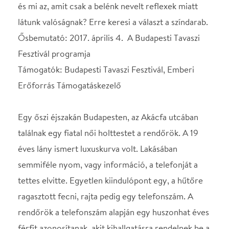
rendőrök a telefonszám alapján egy huszonhat éves
férfit azonosítanak, akit kihallgatásra rendelnek be a
8. kerületi rendőrkapitányságra.
A rendőrség sztárnyomozója hallgatja ki a
gyanúsítottat, a férfi legenda a testületben,
rettegnek tőle az elkövetők. Kollégája, a pár évvel
fiatalabb, szerencsejáték-függő zsaru kisebb
kvalitású, de kemény, szorgalmas rendőr.
SZEREPOSZTÁS
Rendőr 1
Hevér Gábor
Rendőr 2
Molnár Gusztáv
Szakértő
Thuróczy Szabolcs
Fiatalember
Mohai Tamás