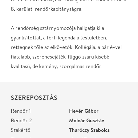
STÁBLISTA
Rendező
Dömötör Tamás
Helyszín
Átrium Film-Színház
Budapest, 1024, Margit
krt. 55.
Térkép