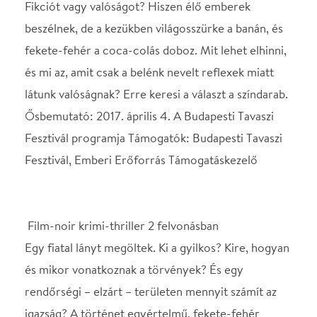
Film-noir krimi-thriller 2 felvonásban
Egy fiatal lányt megöltek. Ki a gyilkos? Kire, hogyan
és mikor vonatkoznak a törvények? És egy
rendőrségi – elzárt – területen mennyit számít az
igazság? A történet egyértelmű, fekete-fehér
kérdésekké alakul át a dráma végére. Olyannyira,
hogy a nézőnek a végén csak annyit kell eldöntenie,
hogy meg kell -e húzni a ravaszt a fegyveren, és ha
meg kell, akkor ki húzza meg.
Ehhez az egyszerűséghez formailag is hozzájárul a
díszlet, a jelmezek és a kellékek: minden fekete-
szürke-fehér, akár egy régi film-noir történetben.
Ezen felül a színpad alsó és felső részén
„szélesvászon” található, növelve a néző