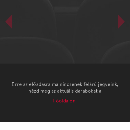
Erre az előadásra ma nincsenek félárú jegyeink,
nézd meg az aktuális darabokat a
Főoldalon!
Film-noir krimi-thriller 2 felvonásban Egy fiatal
lányt megöltek. Ki a gyilkos? Kire, hogyan és mikor
vonatkoznak a törvények? És egy rendőrségi –
elzárt – területen mennyit számít az igazság? A
történet egyértelmű, fekete-fehér kérdésekké