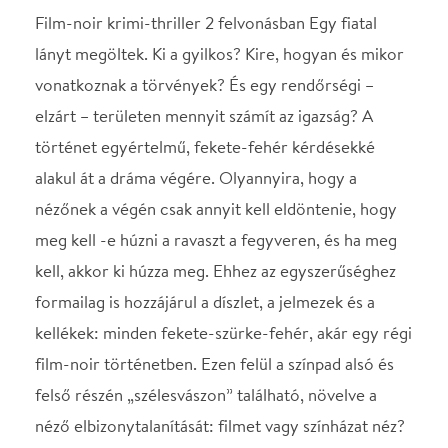
alakul át a dráma végére. Olyannyira, hogy a
nézőnek a végén csak annyit kell eldöntenie, hogy
meg kell -e húzni a ravaszt a fegyveren, és ha meg
kell, akkor ki húzza meg. Ehhez az egyszerűséghez
formailag is hozzájárul a díszlet, a jelmezek és a
kellékek: minden fekete-szürke-fehér, akár egy régi
film-noir történetben. Ezen felül a színpad alsó és
felső részén „szélesvászon” található, növelve a
néző elbizonytalanítását: filmet vagy színházat néz?
Fikciót vagy valóságot? Hiszen élő emberek
beszélnek, de a kezükben világosszürke a banán, és
fekete-fehér a coca-colás doboz. Mit lehet elhinni,
és mi az, amit csak a belénk nevelt reflexek miatt
látunk valóságnak? Erre keresi a választ a színdarab.
Ősbemutató: 2017. április 4. A Budapesti Tavaszi
Fesztivál programja Támogatók: Budapesti Tavaszi
Fesztivál, Emberi Erőforrás Támogatáskezelő