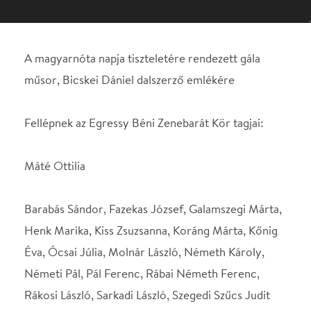
Fellépnek az Egressy Béni Zenebarát Kör tagjai:
Máté Ottilia
Barabás Sándor, Fazekas József, Galamszegi Márta,
Henk Marika, Kiss Zsuzsanna, Koráng Márta, Kőnig
Éva, Ócsai Júlia, Molnár László, Németh Károly,
Németi Pál, Pál Ferenc, Rábai Németh Ferenc,
Rákosi László, Sarkadi László, Szegedi Szűcs Judit
A Csepeli Mosolygó Dalkör Péter Anna vezetésével
Kísér: Sárközi Béla és zenekara
Rendező: Máté Ottilia
Jegyár: 1500.Ft.