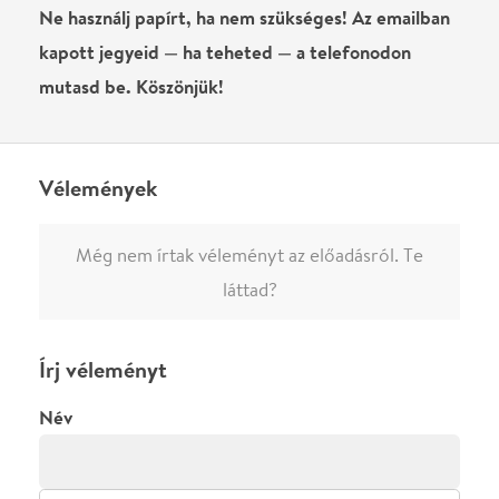
0
/
4000
Ha nem vagy belépve, vagy nem vásároltál még jegyet erre az
előadásra, akkor jóvá kell hagyjuk az írásodat, mielőtt
megjelenne.
Regisztrálj/lépj be
vagy vásárolj jegyet az
előadásra az azonnali kommenteléshez.
ELKÜLDÖM
·
·
ADATVÉDELEM
FELIRATKOZOM
KAPCSOLAT
·
·
·
·
SZÍNHÁZAINK
RÓLUNK
SAJTÓSZOBA