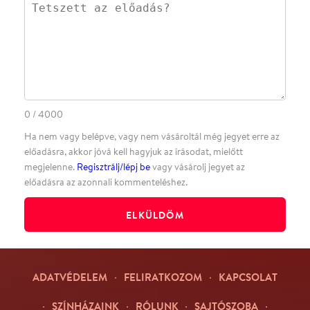
·
BLOG
ÁSZF
Facebookon
Instagramon
Kövess minket
&