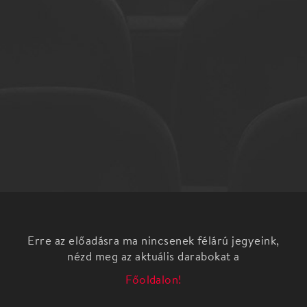
Erre az előadásra ma nincsenek félárú jegyeink,
nézd meg az aktuális darabokat a
Főoldalon!
A magyarnóta napja tiszteletére rendezett gála
műsor, Bicskei Dániel dalszerző emlékére