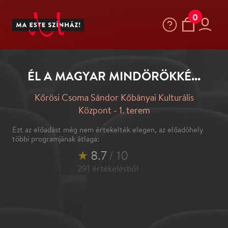
0
ÉL A MAGYAR MINDÖRÖKKÉ...
Kőrösi Csoma Sándor Kőbányai Kulturális
Központ - 1. terem
Ezt az előadást még nem értekelték elegen, az előadóhely
többi programjának átlaga:
★
8.7
/ 10
291
értékelésből