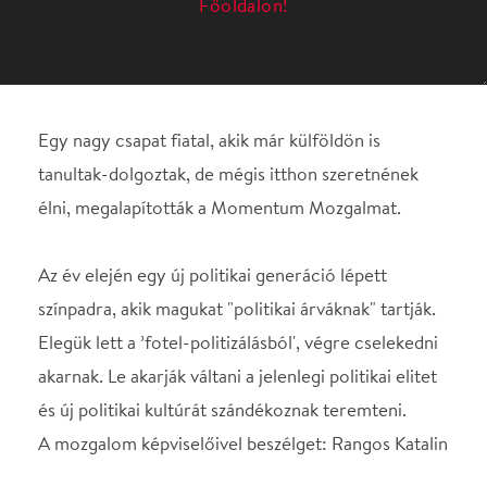
élni, megalapították a Momentum Mozgalmat.
Az év elején egy új politikai generáció lépett
színpadra, akik magukat "politikai árváknak" tartják.
Elegük lett a ’fotel-politizálásból', végre cselekedni
akarnak. Le akarják váltani a jelenlegi politikai elitet
és új politikai kultúrát szándékoznak teremteni.
A mozgalom képviselőivel beszélget: Rangos Katalin
Helyszín
Spinoza Színház
Budapest, 1074, Dob u.
15.
Térkép