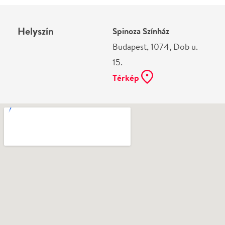
Ne használj papírt, ha nem szükséges! Az emailban
kapott jegyeid — ha teheted — a telefonodon
mutasd be. Köszönjük!
Vélemények