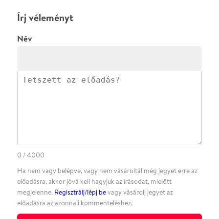
előadásra az azonnali kommenteléshez.
ELKÜLDÖM
·
·
ADATVÉDELEM
FELIRATKOZOM
KAPCSOLAT
·
·
·
·
SZÍNHÁZAINK
RÓLUNK
SAJTÓSZOBA
·
BLOG
ÁSZF
Facebookon
Instagramon
Kövess minket
&