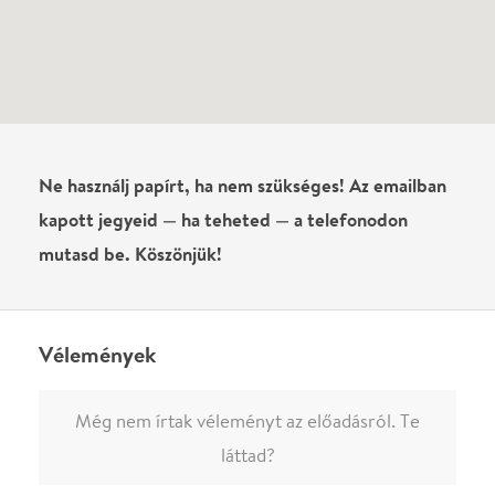
Még nem írtak véleményt az előadásról. Te
láttad?
Írj véleményt
Név
0
/
4000
Ha nem vagy belépve, vagy nem vásároltál még jegyet erre az
előadásra, akkor jóvá kell hagyjuk az írásodat, mielőtt
megjelenne.
Regisztrálj/lépj be
vagy vásárolj jegyet az