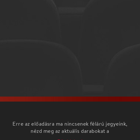
Erre az előadásra ma nincsenek félárú jegyeink,
nézd meg az aktuális darabokat a
Főoldalon!
Egy nagy csapat fiatal, akik már külföldön is
tanultak-dolgoztak, de mégis itthon szeretnének