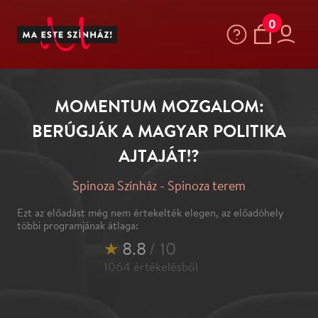
0
MOMENTUM MOZGALOM:
BERÚGJÁK A MAGYAR POLITIKA
AJTAJÁT!?
Spinoza Színház - Spinoza terem
Ezt az előadást még nem értekelték elegen, az előadóhely
többi programjának átlaga:
★
8.8
/ 10
1064
értékelésből