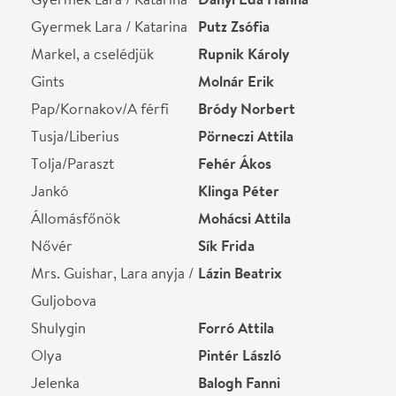
STÁBLISTA
Magyar szöveg
Romhányi Ágnes
Rendező
Forgács Péter
Rendező asszisztens
Horváth Márta
Karmester
Silló István
Koreográfia
Kováts Gergely Csanád
Karigazgató
Balogh Eszter
Korrepetitor
Medveczky Szabolcs
Ügyelő
Karácsony Szilveszter
Súgó
Jakab Anita
Jelmez
Tordai Hajnal
Díszlet
Bátonyi György
Helyszín
Margitsziget Szabadtéri
Színpad