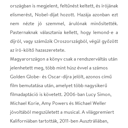
filmadaptáció is követett. 2006-ban Lucy Simon,
Michael Korie, Amy Powers és Michael Weller
jóvoltából megszületett a musical. A világpremiert
Kaliforniában tartották, 2011-ben Ausztráliában,
2012-ben Szöulban is bemutatták, majd 2014-ben a
produkció eljutott Európába, a Malmöi Operában
játszották, svéd nyelven. 2015-ben a Broadway-n is
műsorra tűzték. Közép-Európában először a Győri
Nemzeti Színház állította színpadra Forgács Péter
rendezésében, amelyet Budapesten a Margitszigeti
Szabadtéri Színpad közönsége láthat elsőként.
A Szabad Tér Színház bemutatója a Győri Nemzeti
Színház együttműködésével.
Fotó: Orosz Sándor (Győri Nemzeti Színház)
SZEREPOSZTÁS