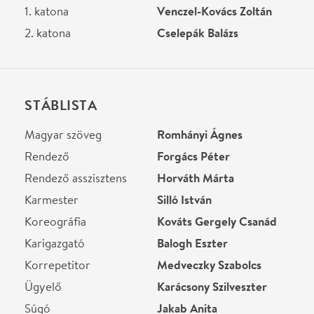
Budapest, 1007,
Margitsziget
Térkép