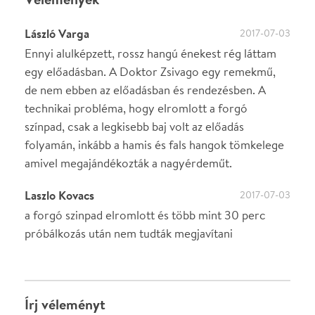
·
·
ADATVÉDELEM
FELIRATKOZOM
KAPCSOLAT
·
·
·
·
SZÍNHÁZAINK
RÓLUNK
SAJTÓSZOBA
·
BLOG
ÁSZF
Facebookon
Instagramon
Kövess minket
&