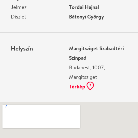
Ne használj papírt, ha nem szükséges! Az emailban
kapott jegyeid — ha teheted — a telefonodon
mutasd be. Köszönjük!
Vélemények
László Varga
2017-07-03
Ennyi alulképzett, rossz hangú énekest rég láttam
egy előadásban. A Doktor Zsivago egy remekmű,
de nem ebben az előadásban és rendezésben. A
technikai probléma, hogy elromlott a forgó
színpad, csak a legkisebb baj volt az előadás
folyamán, inkább a hamis és fals hangok tömkelege
amivel megajándékozták a nagyérdeműt.
Laszlo Kovacs
2017-07-03
a forgó szinpad elromlott és több mint 30 perc
próbálkozás után nem tudták megjavítani