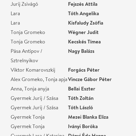
Markel, a cselédjük
Rupnik Károly
Gints
Molnár Erik
Pap/Kornakov/A férfi
Bródy Norbert
Tusja/Liberius
Pörneczi Attila
Tolja/Paraszt
Fehér Ákos
Jankó
Klinga Péter
Állomásfőnök
Mohácsi Attila
Nővér
Sík Frida
Mrs. Guishar, Lara anyja /
Lázin Beatrix
Guljobova
Shulygin
Forró Attila
Olya
Pintér László
Jelenka
Balogh Fanni
1. katona
Venczel-Kovács Zoltán
2. katona
Cselepák Balázs