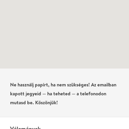
Írj véleményt
Név
0
/
4000
Ha nem vagy belépve, vagy nem vásároltál még jegyet erre az
előadásra, akkor jóvá kell hagyjuk az írásodat, mielőtt
megjelenne.
Regisztrálj/lépj be
vagy vásárolj jegyet az
előadásra az azonnali kommenteléshez.
ELKÜLDÖM