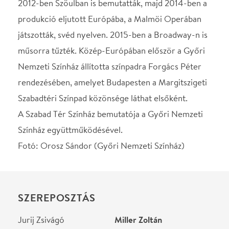
Jurij Zsivágó
Miller Zoltán
Jurij Zsivágó
Fejszés Attila
Lara
Tóth Angelika
Lara
Kisfaludy Zsófia
Tonja Gromeko
Wégner Judit
Tonja Gromeko
Kecskés Tímea
Pása Antipov /
Nagy Balázs
Sztrelnyikov
Viktor Komarovszkij
Forgács Péter
Alex Gromeko, Tonja apja
Vincze Gábor Péter
Anna, Tonja anyja
Bellai Eszter
Gyermek Jurij / Szása
Tóth Zoltán
Gyermek Jurij / Szása
Tóth László
Gyermek Tonja
Mezei Blanka Eliza
Gyermek Tonja
Iványi Boróka
Gyermek Lara / Katarina
Dányi Éda Hanna
Gyermek Lara / Katarina
Putz Zsófia