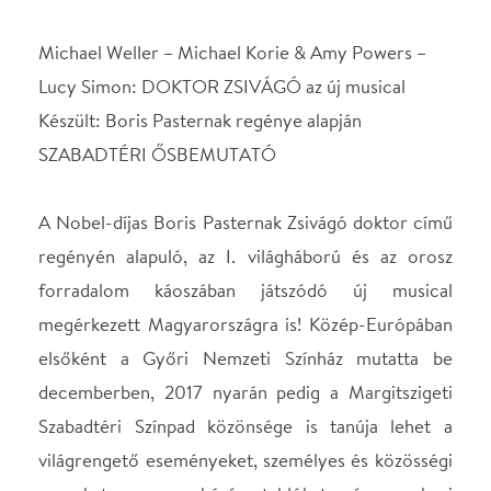
A Nobel-díjas Boris Pasternak Zsivágó doktor című
regényén alapuló, az I. világháború és az orosz
forradalom káoszában játszódó új musical
megérkezett Magyarországra is! Közép-Európában
elsőként a Győri Nemzeti Színház mutatta be
decemberben, 2017 nyarán pedig a Margitszigeti
Szabadtéri Színpad közönsége is tanúja lehet a
világrengető eseményeket, személyes és közösségi
sorsokat, nagyszabású tablókat és emberi
szenvedélyeket felvonultató előadásnak, amely
egyben a zenés mű első szabadtéri ősbemutatója.
Jurij Zsivágó, az idealista orvos őszintén szereti a
feleségét, Tonját, de szerelmes lesz az elbűvölő
szépségű Larába is. Nem csak ő sóvárog a nő után,
hanem versenyeznie kell a forradalmár Pasával és a