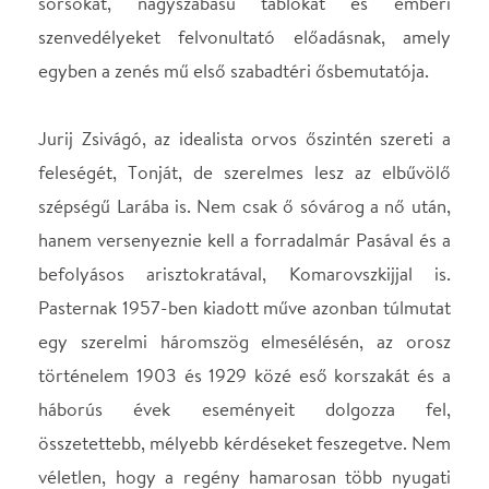
befolyásos arisztokratával, Komarovszkijjal is.
Pasternak 1957-ben kiadott műve azonban túlmutat
egy szerelmi háromszög elmesélésén, az orosz
történelem 1903 és 1929 közé eső korszakát és a
háborús évek eseményeit dolgozza fel,
összetettebb, mélyebb kérdéseket feszegetve. Nem
véletlen, hogy a regény hamarosan több nyugati
országban is megjelent, feltűnést keltett, és írójának
elismerést, Nobel-díjat hozott. Hazája azonban ezt
nem nézte jó szemmel, árulónak minősítették.
Pasternaknak választania kellett, hogy lemond-e a
díjról, vagy száműzik Oroszországból, végül győzött
az író-költő hazaszeretete.
Magyarországon a könyv csak a rendszerváltás után
jelenhetett meg, több mint húsz évvel a számos
Golden Globe- és Oscar-díjra jelölt, azonos című
film bemutatása után, amelyet több nagysikerű