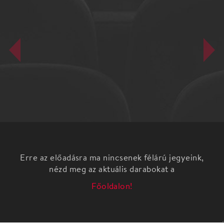
Erre az előadásra ma nincsenek félárú jegyeink,
nézd meg az aktuális darabokat a
Főoldalon!
Michael Weller – Michael Korie & Amy Powers –
Lucy Simon: DOKTOR ZSIVÁGÓ az új musical
Készült: Boris Pasternak regénye alapján
SZABADTÉRI ŐSBEMUTATÓ