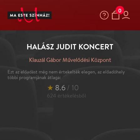
0
HALÁSZ JUDIT KONCERT
Klauzál Gábor Művelődési Központ
Ezt az előadást még nem értekelték elegen, az előadóhely
többi programjának átlaga:
★
8.6
/ 10
624
értékelésből