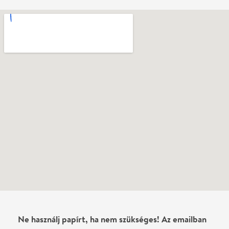
Ne használj papírt, ha nem szükséges! Az emailban
kapott jegyeid — ha teheted — a telefonodon
mutasd be. Köszönjük!
Vélemények
Még nem írtak véleményt az előadásról. Te
láttad?
Írj véleményt
Név