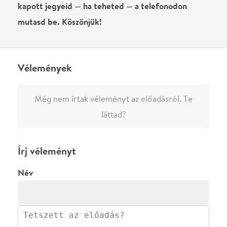
0
/
4000
Ha nem vagy belépve, vagy nem vásároltál még jegyet erre az
előadásra, akkor jóvá kell hagyjuk az írásodat, mielőtt
megjelenne.
Regisztrálj/lépj be
vagy vásárolj jegyet az
előadásra az azonnali kommenteléshez.
ELKÜLDÖM
·
·
ADATVÉDELEM
FELIRATKOZOM
KAPCSOLAT
·
·
·
·
SZÍNHÁZAINK
RÓLUNK
SAJTÓSZOBA
·
BLOG
ÁSZF