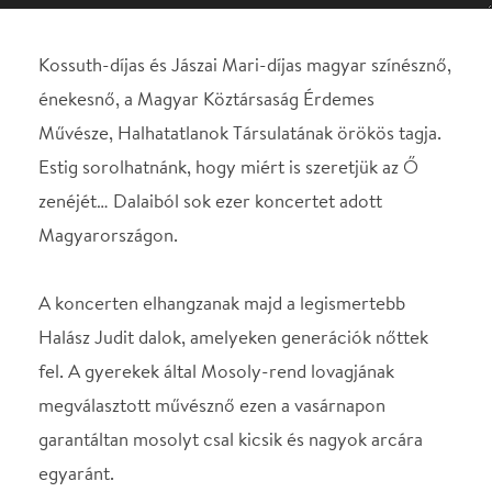
zenéjét… Dalaiból sok ezer koncertet adott
Magyarországon.
A koncerten elhangzanak majd a legismertebb
Halász Judit dalok, amelyeken generációk nőttek
fel. A gyerekek által Mosoly-rend lovagjának
megválasztott művésznő ezen a vasárnapon
garantáltan mosolyt csal kicsik és nagyok arcára
egyaránt.
9.30 órától kézművesség az előtérben.
STÁBLISTA
Énekesnő
Halász Judit