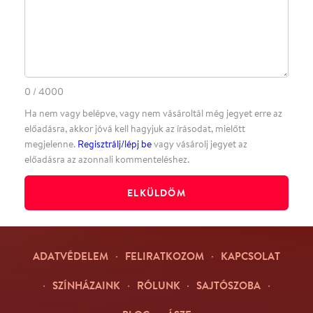
Facebookon
Instagramon
Kövess minket
&