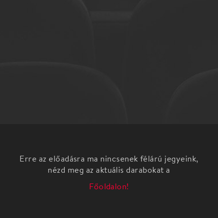
Erre az előadásra ma nincsenek félárú jegyeink,
nézd meg az aktuális darabokat a
Főoldalon!
Kossuth-díjas és Jászai Mari-díjas magyar színésznő,
énekesnő, a Magyar Köztársaság Érdemes
Művésze, Halhatatlanok Társulatának örökös tagja.
Estig sorolhatnánk, hogy miért is szeretjük az Ő