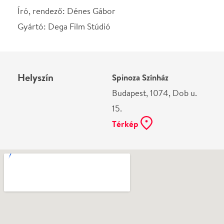
Térkép
Ne használj papírt, ha nem szükséges! Az emailban
kapott jegyeid — ha teheted — a telefonodon