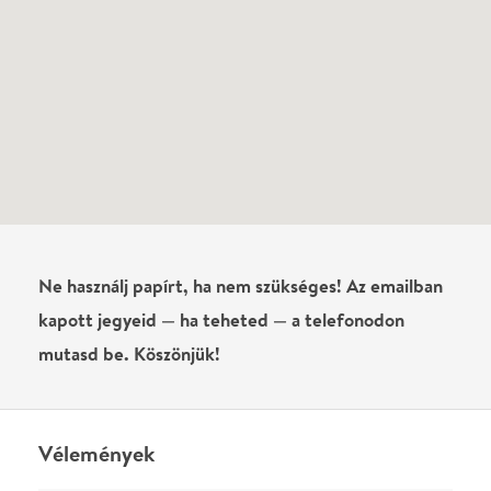
mutasd be. Köszönjük!
Vélemények
Még nem írtak véleményt az előadásról. Te
láttad?
Írj véleményt
Név