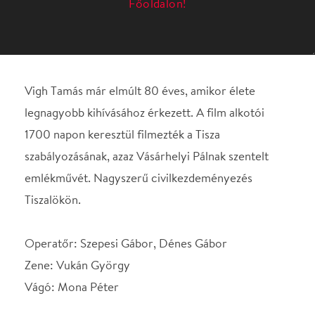
1700 napon keresztül filmezték a Tisza
szabályozásának, azaz Vásárhelyi Pálnak szentelt
emlékművét. Nagyszerű civilkezdeményezés
Tiszalökön.
Operatőr: Szepesi Gábor, Dénes Gábor
Zene: Vukán György
Vágó: Mona Péter
Író, rendező: Dénes Gábor
Gyártó: Dega Film Stúdió
Helyszín
Spinoza Színház
Budapest, 1074, Dob u.
15.