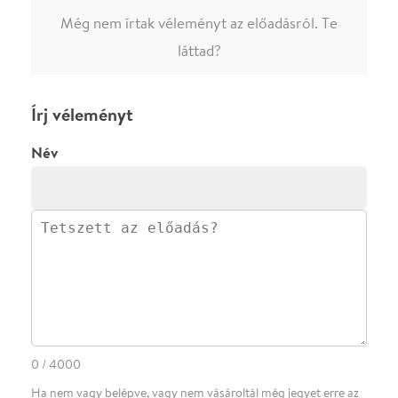
0
/
4000
Ha nem vagy belépve, vagy nem vásároltál még jegyet erre az
előadásra, akkor jóvá kell hagyjuk az írásodat, mielőtt
megjelenne.
Regisztrálj/lépj be
vagy vásárolj jegyet az
előadásra az azonnali kommenteléshez.
ELKÜLDÖM
·
·
ADATVÉDELEM
FELIRATKOZOM
KAPCSOLAT
·
·
·
·
SZÍNHÁZAINK
RÓLUNK
SAJTÓSZOBA
·
BLOG
ÁSZF
Facebookon
Instagramon
Kövess minket
&