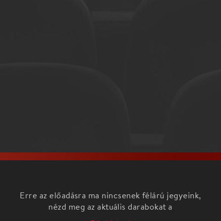
Erre az előadásra ma nincsenek félárú jegyeink,
nézd meg az aktuális darabokat a
Főoldalon!
Vigh Tamás már elmúlt 80 éves, amikor élete
legnagyobb kihívásához érkezett. A film alkotói