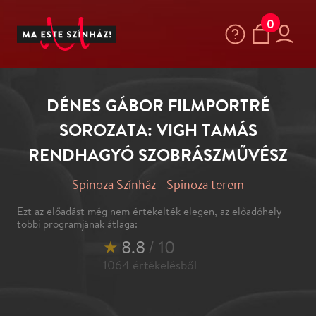
0
DÉNES GÁBOR FILMPORTRÉ
SOROZATA: VIGH TAMÁS
RENDHAGYÓ SZOBRÁSZMŰVÉSZ
Spinoza Színház - Spinoza terem
Ezt az előadást még nem értekelték elegen, az előadóhely
többi programjának átlaga:
★
8.8
/ 10
1064
értékelésből