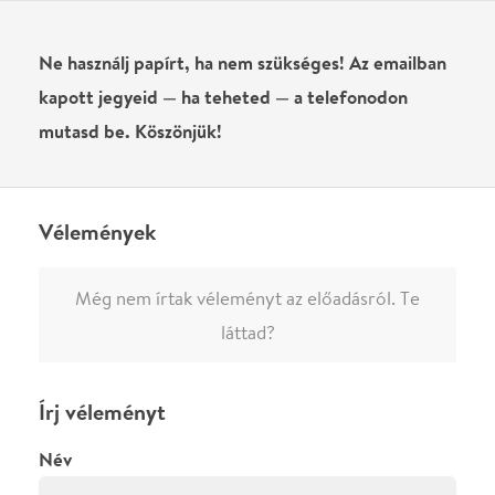
Név
0
/
4000
Ha nem vagy belépve, vagy nem vásároltál még jegyet erre az
előadásra, akkor jóvá kell hagyjuk az írásodat, mielőtt
megjelenne.
Regisztrálj/lépj be
vagy vásárolj jegyet az
előadásra az azonnali kommenteléshez.
ELKÜLDÖM
·
·
ADATVÉDELEM
FELIRATKOZOM
KAPCSOLAT