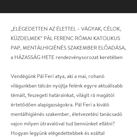
a HÁZASSÁG HETE rendezvénysorozat keretében
Vendégünk Pál Feri atya, aki a mai, rohanó
világunkban tálcán nyújtja felénk egyre aktuálisabb
témáit, feszegeti határainkat, világít rá magától
értetődően alapigazságokra. Pál Feri a kiváló
mentálhigiénés szakember, életvezetési tanácsadó
vajon milyen útravalóval tud bennünket ellátni?
Hogyan legyünk elégedettebbek és ezáltal
boldogabbak?
Nem árul el számunka új, mások által már el nem
mondott, le nem írt titkokat, de az ahogyan
elmondja, közvetíti felénk, sajátos előadásmódjával,
humorával, az által könnyen megjegyezhetjük
tanácsait, miközben egyszerre nevethetünk és akár
sírhatunk is a nekünk állított görbe tükörbe
belepillantva.