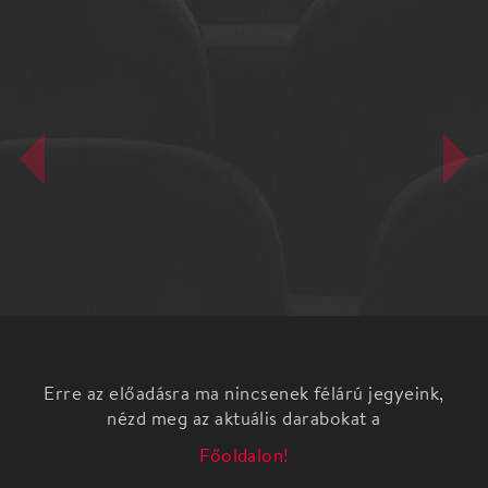
Erre az előadásra ma nincsenek félárú jegyeink,
nézd meg az aktuális darabokat a
Főoldalon!
„ELÉGEDETTEN AZ ÉLETTEL – VÁGYAK, CÉLOK,
KÜZDELMEK” PÁL FERENC RÓMAI KATOLIKUS
PAP, MENTÁLHIGIÉNÉS SZAKEMBER ELŐADÁSA,