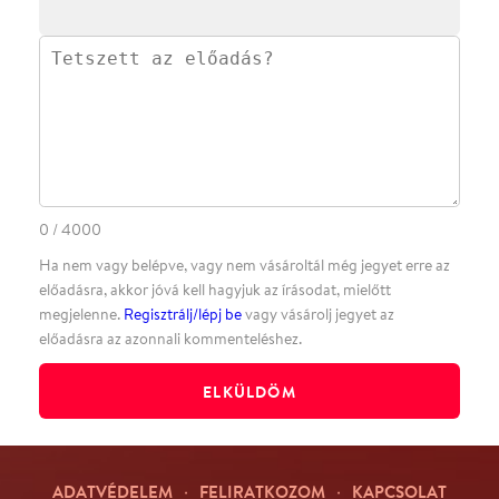
·
·
·
·
SZÍNHÁZAINK
RÓLUNK
SAJTÓSZOBA
·
BLOG
ÁSZF
Facebookon
Instagramon
Kövess minket
&