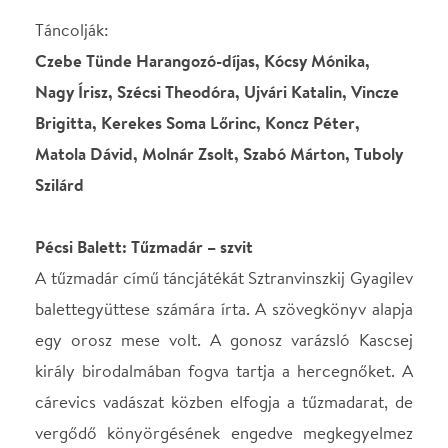
egy orosz mese volt. A gonosz varázsló Kascsej
király birodalmában fogva tartja a hercegnőket. A
cárevics vadászat közben elfogja a tűzmadarat, de
vergődő könyörgésének engedve megkegyelmez
neki. A tűzmadár jutalmul egy tollát nyújtja neki,
amellyel veszély esetén a herceg segítségül hívhatja
őt. Az éjszaka leple alatt a fogva tartott
hercegkisasszonyok Kascsej kertjében, az
aranyalmafa alatt táncolnak, amikor a herceg
megpillantja szíve választottját. Kascsej uralmának a
herceg a tűzmadár segítségével vet véget. Így válik
a tűzmadár a halálon győzedelmeskedő élet
madarává. A darab az 1910-es párizsi bemutatón
óriási sikert aratott, és azonnal meghozta a világhírt
a fiatal zeneszerző számára, aki a táncjátékból
később zenekari szvitet komponált, amelyet kétszer
is átdolgozott. Sztravinszkij zenéje a mese