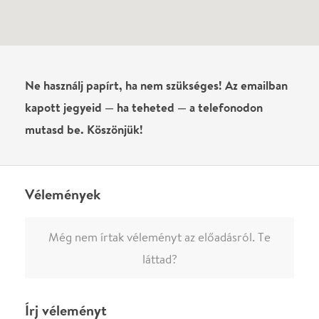
Ha nem vagy belépve, vagy nem vásároltál még jegyet erre az
előadásra, akkor jóvá kell hagyjuk az írásodat, mielőtt
megjelenne.
Regisztrálj/lépj be
vagy vásárolj jegyet az
előadásra az azonnali kommenteléshez.
ELKÜLDÖM
·
·
ADATVÉDELEM
FELIRATKOZOM
KAPCSOLAT
·
·
·
·
SZÍNHÁZAINK
RÓLUNK
SAJTÓSZOBA
·
BLOG
ÁSZF
Facebookon
Instagramon
Kövess minket
&