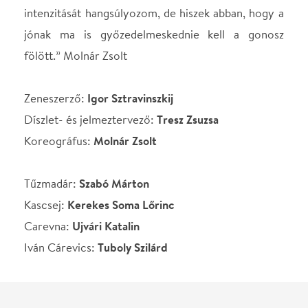
Ne használj papírt, ha nem szükséges! Az emailban
kapott jegyeid — ha teheted — a telefonodon
mutasd be. Köszönjük!