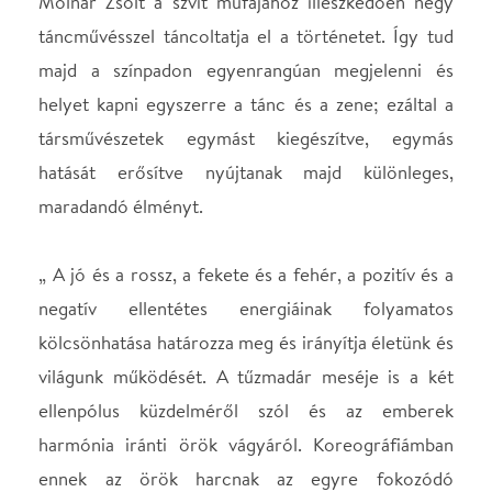
jónak ma is győzedelmeskednie kell a gonosz
fölött.” Molnár Zsolt
Zeneszerző:
Igor Sztravinszkij
Díszlet- és jelmeztervező:
Tresz Zsuzsa
Koreográfus:
Molnár Zsolt
Tűzmadár:
Szabó Márton
Kascsej:
Kerekes Soma Lőrinc
Carevna:
Ujvári Katalin
Iván Cárevics:
Tuboly Szilárd
Helyszín
Várkert Bazár
Budapest, 1013, Ybl
Miklós tér 2-6.
Térkép