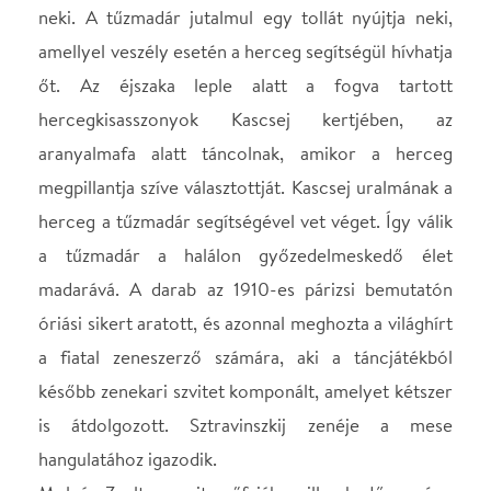
hangulatához igazodik.
Molnár Zsolt a szvit műfajához illeszkedően négy
táncművésszel táncoltatja el a történetet. Így tud
majd a színpadon egyenrangúan megjelenni és
helyet kapni egyszerre a tánc és a zene; ezáltal a
társművészetek egymást kiegészítve, egymás
hatását erősítve nyújtanak majd különleges,
maradandó élményt.
„ A jó és a rossz, a fekete és a fehér, a pozitív és a
negatív ellentétes energiáinak folyamatos
kölcsönhatása határozza meg és irányítja életünk és
világunk működését. A tűzmadár meséje is a két
ellenpólus küzdelméről szól és az emberek
harmónia iránti örök vágyáról. Koreográfiámban
ennek az örök harcnak az egyre fokozódó
intenzitását hangsúlyozom, de hiszek abban, hogy a