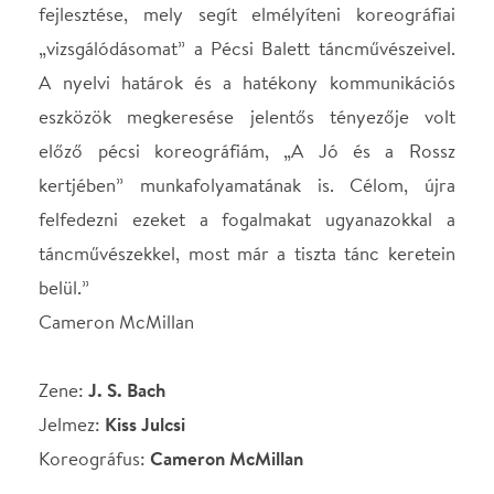
belül.”
Cameron McMillan
Zene:
J. S. Bach
Jelmez:
Kiss Julcsi
Koreográfus:
Cameron McMillan
Táncolják:
Czebe Tünde Harangozó-díjas, Kócsy Mónika,
Nagy Írisz, Szécsi Theodóra, Ujvári Katalin, Vincze
Brigitta, Kerekes Soma Lőrinc, Koncz Péter,
Matola Dávid, Molnár Zsolt, Szabó Márton, Tuboly
Szilárd
Pécsi Balett: Tűzmadár – szvit
A tűzmadár című táncjátékát Sztranvinszkij Gyagilev
balettegyüttese számára írta. A szövegkönyv alapja