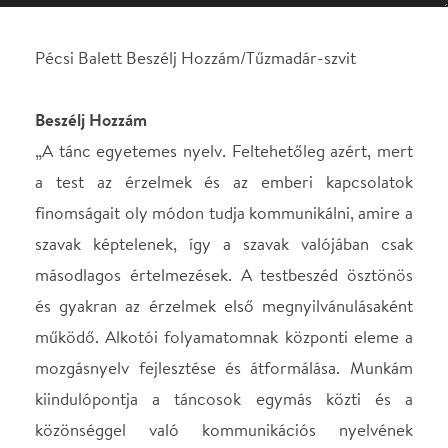
a test az érzelmek és az emberi kapcsolatok
finomságait oly módon tudja kommunikálni, amire a
szavak képtelenek, így a szavak valójában csak
másodlagos értelmezések. A testbeszéd ösztönös
és gyakran az érzelmek első megnyilvánulásaként
működő. Alkotói folyamatomnak központi eleme a
mozgásnyelv fejlesztése és átformálása. Munkám
kiindulópontja a táncosok egymás közti és a
közönséggel való kommunikációs nyelvének
fejlesztése, mely segít elmélyíteni koreográfiai
„vizsgálódásomat” a Pécsi Balett táncművészeivel.
A nyelvi határok és a hatékony kommunikációs
eszközök megkeresése jelentős tényezője volt
előző pécsi koreográfiám, „A Jó és a Rossz
kertjében” munkafolyamatának is. Célom, újra
felfedezni ezeket a fogalmakat ugyanazokkal a
táncművészekkel, most már a tiszta tánc keretein