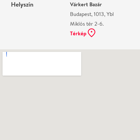
Vélemények
Még nem írtak véleményt az előadásról. Te
láttad?
Írj véleményt
Név
0
/
4000