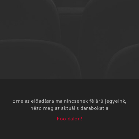
Erre az előadásra ma nincsenek félárú jegyeink,
nézd meg az aktuális darabokat a
Főoldalon!
Pécsi Balett Beszélj Hozzám/Tűzmadár-szvit
Beszélj Hozzám
„A tánc egyetemes nyelv. Feltehetőleg azért, mert