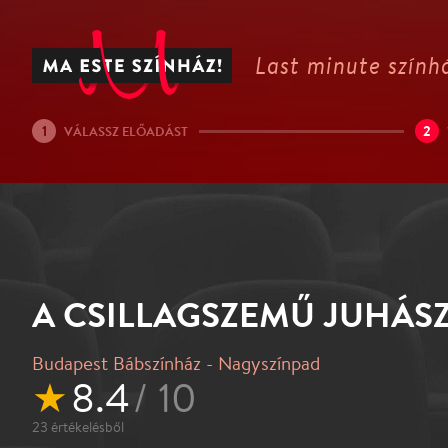
Last minute színhá
1
2
VÁLASSZ ELŐADÁST
A CSILLAGSZEMŰ JUHÁS
Budapest Bábszínház - Nagyszínpad
★
8.4
/ 10
23
értékelésből