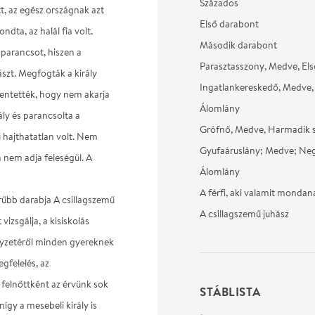
Százados
t, az egész országnak azt
Első darabont
dta, az halál fia volt.
Második darabont
 parancsot, hiszen a
Parasztasszony, Medve, Els
ászt. Megfogták a király
Ingatlankereskedő, Medve,
jelentették, hogy nem akarja
Álomlány
ly és parancsolta a
Grófnő, Medve, Harmadik 
ű hajthatatlan volt. Nem
Gyufaáruslány; Medve; Neg
nem adja feleségül. A
Álomlány
A férfi, aki valamit mondan
űbb darabja A csillagszemű
A csillagszemű juhász
vizsgálja, a kisiskolás
elyzetéről minden gyereknek
gfelelés, az
 felnőttként az érvünk sok
STÁBLISTA
gy a mesebeli király is