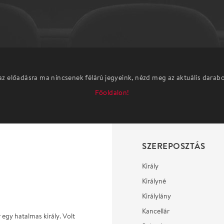
az előadásra ma nincsenek félárú jegyeink, nézd meg az aktuális darab
Főoldalon!
SZEREPOSZTÁS
Király
Királyné
Királylány
Kancellár
r egy hatalmas király. Volt