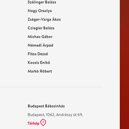
Szálinger Balázs
Nagy Orsolya
Zságer-Varga Ákos
Cziegler Balázs
Michac Gábor
Némedi Árpád
Fitos Dezső
Kocsis Enikő
Markó Róbert
Budapest Bábszínház
Budapest, 1062, Andrássy út 69.
Térkép