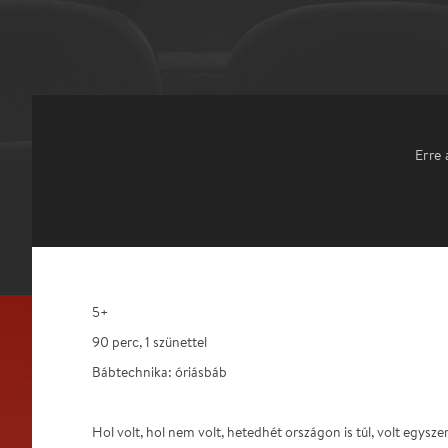
Erre 
5+
90 perc, 1 szünettel
Bábtechnika: óriásbáb
Hol volt, hol nem volt, hetedhét országon is túl, volt egysze