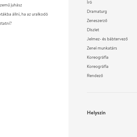
Író
gszemű juhász
Dramaturg
tákba állni, ha az uralkodó
Zeneszerző
ztatni?
Díszlet
Jelmez- és bábtervező
Zenei munkatárs
Koreográfia
Koreográfia
Rendező
Helyszín