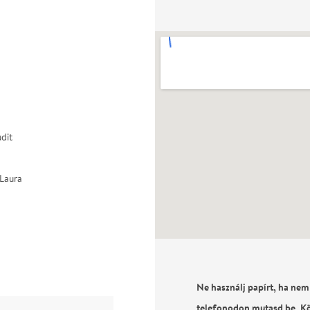
n
udit
 Laura
Ne használj papírt, ha nem
telefonodon mutasd be. K