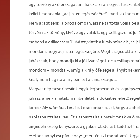
egy törvény az ő országában: ha ez a király egyet tüsszentet
kellett mondania, „adj' isten egészségére!", mert, aki nem mon
Nem akadt senki a birodalomban, aki ne tartotta volna be a
törvény az törvény, kivéve egy valakit: egy csillagszemű juh
emberei a csillagszemű juhászt, vitték a király színe elé, és 
mondani, hogy adj' isten egészségére. Megharagudott a kirá
juhásznak, hogy mondja ki a jókívánságot, de a csillagszem
mondom – mondta –, amíg a király őfelsége a lányát nekem 
király nem hagyta annyiban ezt a pimaszságot…
Magyar népmesekincsünk egyik legismertebb és legnépszer
juhász, amely a hatalom mibenlétét, indokait és lehetőségeit 
korosztály számára. Teszi ezt elsősorban azzal, hogy alaph
napi tapasztalata van. Ez a tapasztalat a hatalomnak való me
engedelmesség kényszere: a gyakori „tedd ezt, tedd azt”-ra
esetben annyi csupán, hogy: „mert én azt mondtam”. Ugyaní