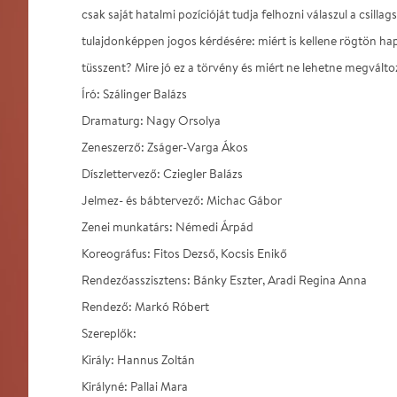
csak saját hatalmi pozícióját tudja felhozni válaszul a csilla
tulajdonképpen jogos kérdésére: miért is kellene rögtön hap
tüsszent? Mire jó ez a törvény és miért ne lehetne megválto
Író: Szálinger Balázs
Dramaturg: Nagy Orsolya
Zeneszerző: Zságer-Varga Ákos
Díszlettervező: Cziegler Balázs
Jelmez- és bábtervező: Michac Gábor
Zenei munkatárs: Némedi Árpád
Koreográfus: Fitos Dezső, Kocsis Enikő
Rendezőasszisztens: Bánky Eszter, Aradi Regina Anna
Rendező: Markó Róbert
Szereplők:
Király: Hannus Zoltán
Királyné: Pallai Mara