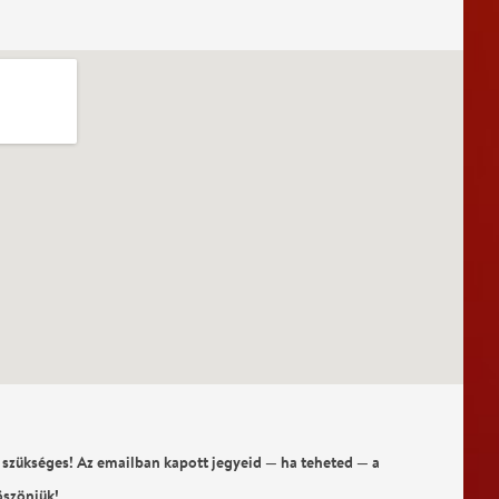
 szükséges! Az emailban kapott jegyeid — ha teheted — a
öszönjük!