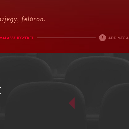
zjegy, féláron.
3
VÁLASSZ JEGYEKET
ADD MEG A
Z