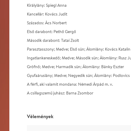
Királylány: Spiegl Anna
Kancellár: Kovács Judit
Százados: Ács Norbert
Első darabont: Pethő Gergő
Második darabont: Tatai Zsolt
Parasztasszony; Medve; Első sün; Álomlány: Kovács Katali
Ingatlankereskedő; Medve; Második sün; Álomlány: Rusz J
Grófnő; Medve; Harmadik sün; Álomlány: Bánky Eszter
Gyufaáruslány; Medve; Negyedik sün; Álomlány: Podlovics
A férfi, aki valamit mondana: Némedi Árpád m. v.
A csillagszemű juhász: Barna Zsombor
Vélemények