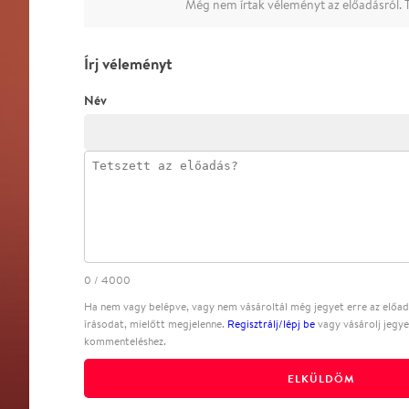
Még nem írtak véleményt az előadásról. T
Írj véleményt
Név
0
/
4000
Ha nem vagy belépve, vagy nem vásároltál még jegyet erre az előadá
írásodat, mielőtt megjelenne.
Regisztrálj/lépj be
vagy vásárolj jegye
kommenteléshez.
ELKÜLDÖM