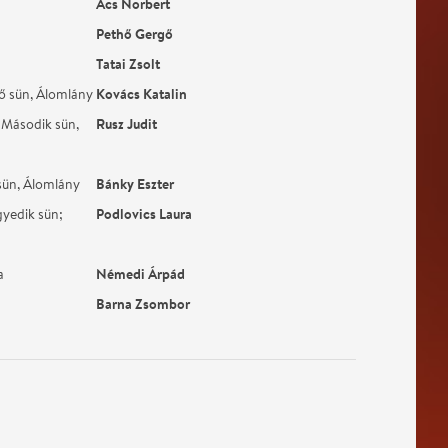
Ács Norbert
Pethő Gergő
Tatai Zsolt
Kovács Katalin
ő sün, Álomlány
Rusz Judit
 Második sün,
Bánky Eszter
sün, Álomlány
Podlovics Laura
yedik sün;
Némedi Árpád
a
Barna Zsombor