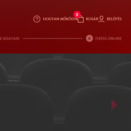
0
HOGYAN MŰKÖDIK
KOSÁR
BELÉPÉS
4
Z ADATAID
FIZESS ONLINE