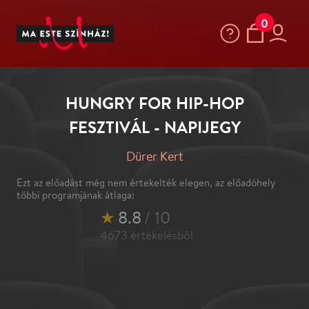
0
HUNGRY FOR HIP-HOP
FESZTIVÁL - NAPIJEGY
Dürer Kert
Ezt az előadást még nem értekelték elegen, az előadóhely
többi programjának átlaga:
★
8.8
/ 10
4673
értékelésből