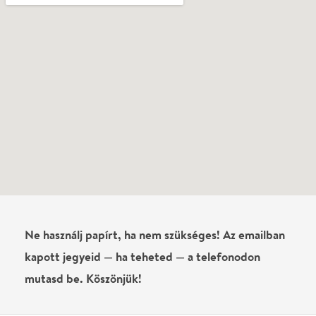
Ne használj papírt, ha nem szükséges! Az emailban
kapott jegyeid — ha teheted — a telefonodon
mutasd be. Köszönjük!
Vélemények
Még nem írtak véleményt az előadásról. Te
láttad?
Írj véleményt
Név