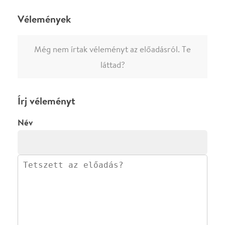
0
/
4000
Ha nem vagy belépve, vagy nem vásároltál még jegyet erre az
előadásra, akkor jóvá kell hagyjuk az írásodat, mielőtt
megjelenne.
Regisztrálj/lépj be
vagy vásárolj jegyet az
előadásra az azonnali kommenteléshez.
ELKÜLDÖM
·
·
ADATVÉDELEM
FELIRATKOZOM
KAPCSOLAT
·
·
·
·
SZÍNHÁZAINK
RÓLUNK
SAJTÓSZOBA
·
BLOG
ÁSZF
Facebookon
Instagramon
Kövess minket
&