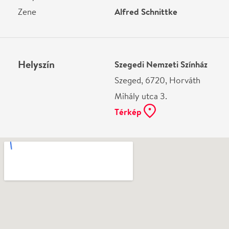
Ne használj papírt, ha nem szükséges! Az emailban
kapott jegyeid — ha teheted — a telefonodon
mutasd be. Köszönjük!
Vélemények
Még nem írtak véleményt az előadásról. Te
láttad?
Írj véleményt