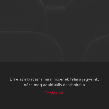
Erre az előadásra ma nincsenek félárú jegyeink,
nézd meg az aktuális darabokat a
Főoldalon!
A Szegedi Kortárs Balett és a Nemzeti Táncszínház
közös produkcióját, a Juronics Tamás által
koreografált Abszurdiát február 17-én mutatják be a
Szegedi Nemzeti Színház Kisszínházában, március 1-