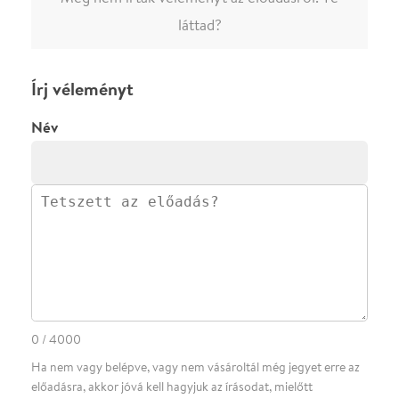
·
·
·
·
SZÍNHÁZAINK
RÓLUNK
SAJTÓSZOBA
·
BLOG
ÁSZF
Facebookon
Instagramon
Kövess minket
&