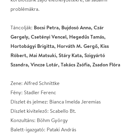
Díszlet és jelmez: Bianca Imelda Jeremias
Díszlet kivitelező: Scabello Bt.
Konzultáns: Böhm György
Balett-igazgató: Pataki András
Koreográfus: Juronics Tamás
http://www.szinhaz.szeged.hu/sznsz/szindarab/abszu
rdia
http://www.nemzetitancszinhaz.hu/esemenynaptar/
esemeny/458/434
Fotó: Tarnavölgyi Zoltán
STÁBLISTA
Koreográfia
Juronics Tamás
Díszlet és jelmez
Bianca Imelda Jeremias
Konzultáns
Böhm György