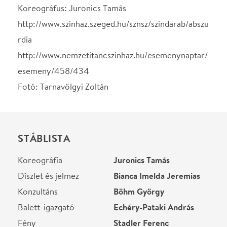
Balett-igazgató
Echéry-Pataki András
Fény
Stadler Ferenc
Zene
Alfred Schnittke
Helyszín
Szegedi Nemzeti Színház
Szeged, 6720, Horváth
Mihály utca 3.
Térkép