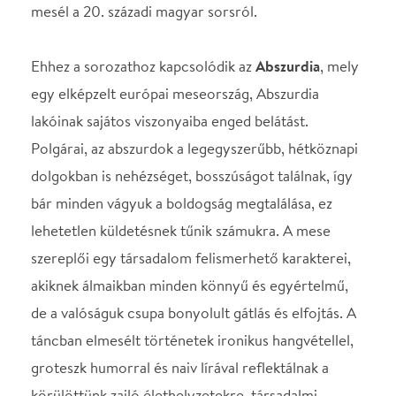
lehetetlen küldetésnek tűnik számukra. A mese
szereplői egy társadalom felismerhető karakterei,
akiknek álmaikban minden könnyű és egyértelmű,
de a valóságuk csupa bonyolult gátlás és elfojtás. A
táncban elmesélt történetek ironikus hangvétellel,
groteszk humorral és naiv lírával reflektálnak a
körülöttünk zajló élethelyzetekre, társadalmi
problémákra.
Táncolják:
Bocsi Petra, Bujdosó Anna, Czár
Gergely, Csetényi Vencel, Hegedűs Tamás,
Hortobágyi Brigitta, Horváth M. Gergő, Kiss
Róbert, Mai Matsuki, Stáry Kata, Szigyártó
Szandra, Vincze Lotár, Takács Zsófia, Zsadon Flóra
Zene: Alfred Schnittke
Fény: Stadler Ferenc