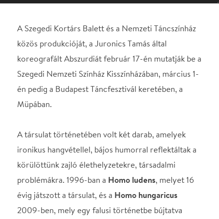
én pedig a Budapest Táncfesztivál keretében, a
Müpában.
A társulat történetében volt két darab, amelyek
ironikus hangvétellel, bájos humorral reflektáltak a
körülöttünk zajló élethelyzetekre, társadalmi
problémákra. 1996-ban a
Homo ludens
, melyet 16
évig játszott a társulat, és a
Homo hungaricus
2009-ben, mely egy falusi történetbe bújtatva
mesél a 20. századi magyar sorsról.
Ehhez a sorozathoz kapcsolódik az
Abszurdia
, mely
egy elképzelt európai meseország, Abszurdia
lakóinak sajátos viszonyaiba enged belátást.
Polgárai, az abszurdok a legegyszerűbb, hétköznapi
dolgokban is nehézséget, bosszúságot találnak, így
bár minden vágyuk a boldogság megtalálása, ez