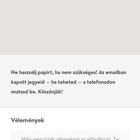
Név
0
/
4000
Ha nem vagy belépve, vagy nem vásároltál még jegyet erre az
előadásra, akkor jóvá kell hagyjuk az írásodat, mielőtt
megjelenne.
Regisztrálj/lépj be
vagy vásárolj jegyet az
előadásra az azonnali kommenteléshez.
ELKÜLDÖM
·
·
ADATVÉDELEM
FELIRATKOZOM
KAPCSOLAT