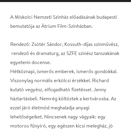
rendező és dramaturg, az SZFE színész tanszakának
egyetemi docense.
Hétköznapi, ismerős emberek, ismerős gondokkal.
Viszonylag normális erkölcsi érzékkel. Richard
kutató vegyész, elfogadható fizetéssel. Jenny
háztartásbeli. Nemrég költöztek a kertvárosba. Az
ezzel járó életmód meghaladja anyagi
lehetőségeiket. Nincsenek nagy vágyaik: egy
motoros fűnyíró, egy egészen kicsi melegház, jó
iskolába járatni a gyereket, jobb cigi, jobb ital,
egyszer-egyszer vendéglőben vacsorázni. Ahogy a
többi kertvárosi házaspár, új barátaik, akiknek
szeretnének megfelelni. A veszekedésekké fajuló
beszélgetések állandó forrása a pénz, a pénz hiánya.
Jenny elmenne dolgozni, de Richard nem engedi.
Egy szokásos veszekedés utáni hangulatba besétál a
házba az ismeretlen Mrs. Toothe. Konzumnői