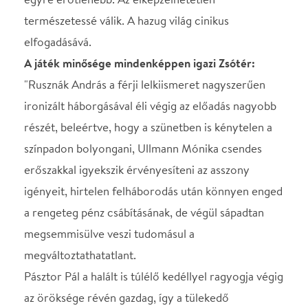
megsemmisülve veszi tudomásul a
megváltoztathatatlant.
Pásztor Pál a halált is túlélő kedéllyel ragyogja végig
az öröksége révén gazdag, így a tülekedő
versengésen kívül maradó, fölötte lebegő barát
szerepét. Dénes Viktor pedig a kollégiumból a
mindinkább elvaduló események közé hazaérkező
kamasz fiú értetlenségét, háborgását,
alkalmazkodását hajlékonyan jeleníti meg." Zappe
László
Az előadás hossza 160 perc egy szünettel.
A színdarab Magyarországon a THEATRUM
MUNDI Színházi és Irodalmi Ügynökség
közvetítésével kerül színre.