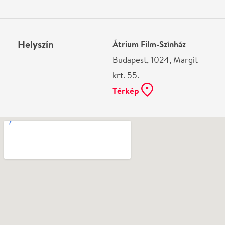
Ne használj papírt, ha nem szükséges! Az emailban
kapott jegyeid — ha teheted — a telefonodon
mutasd be. Köszönjük!
Vélemények
Imre Mezei
2016-12-17
Katasztrófális volt. Még soha nem mentem ki az
előadás közben, de most igen. Az 1. felvonás vége
előtt felálltam. Erőtlen volt, halk volt, idegesítően
unalmas volt, Ullmann Mónika nagyon gyenge volt,
a partnere pedig tragikusan ripacs volt. Szegény
drámaíró. 0 pontot adok rá.
Írj véleményt
Név