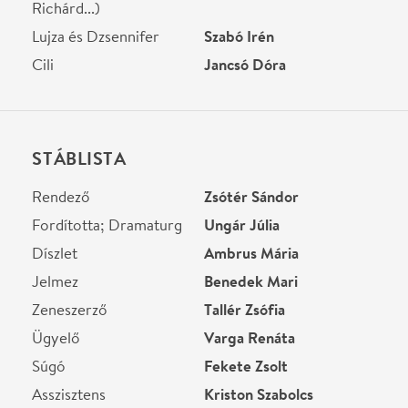
Budapest, 1024, Margit
krt. 55.
Térkép