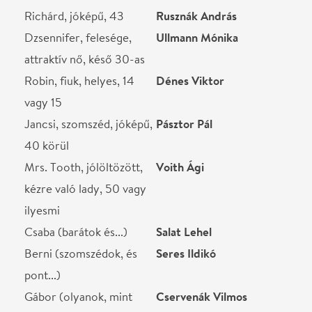
Lujza és Dzsennifer
Szabó Irén
Cili
Jancsó Dóra
STÁBLISTA
Rendező
Zsótér Sándor
Fordította; Dramaturg
Ungár Júlia
Díszlet
Ambrus Mária
Jelmez
Benedek Mari
Zeneszerző
Tallér Zsófia
Ügyelő
Varga Renáta
Súgó
Fekete Zsolt
Asszisztens
Kriston Szabolcs
Helyszín
Átrium Film-Színház