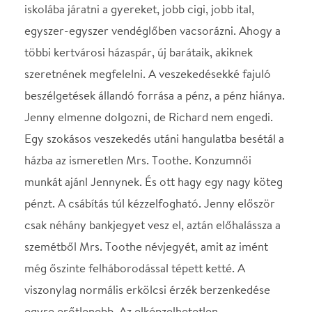
munkát ajánl Jennynek. És ott hagy egy nagy köteg
pénzt. A csábítás túl kézzelfogható. Jenny először
csak néhány bankjegyet vesz el, aztán előhalássza a
szemétből Mrs. Toothe névjegyét, amit az imént
még őszinte felháborodással tépett ketté. A
viszonylag normális erkölcsi érzék berzenkedése
egyre erőtlenebb. Az elképzelhetetlen
természetessé válik. A hazug világ cinikus
elfogadásává.
A játék minősége mindenképpen igazi Zsótér:
"Rusznák András a férji lelkiismeret nagyszerűen
ironizált háborgásával éli végig az előadás nagyobb
részét, beleértve, hogy a szünetben is kénytelen a
színpadon bolyongani, Ullmann Mónika csendes
erőszakkal igyekszik érvényesíteni az asszony
igényeit, hirtelen felháborodás után könnyen enged
a rengeteg pénz csábításának, de végül sápadtan