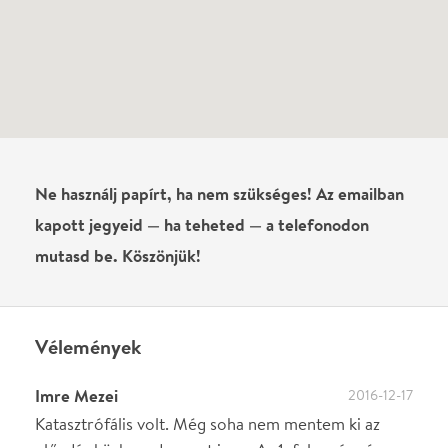
0
/
4000
Ha nem vagy belépve, vagy nem vásároltál még jegyet erre az
előadásra, akkor jóvá kell hagyjuk az írásodat, mielőtt
megjelenne.
Regisztrálj/lépj be
vagy vásárolj jegyet az
előadásra az azonnali kommenteléshez.
ELKÜLDÖM
·
·
ADATVÉDELEM
FELIRATKOZOM
KAPCSOLAT
·
·
·
·
SZÍNHÁZAINK
RÓLUNK
SAJTÓSZOBA