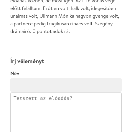
·
BLOG
ÁSZF
Facebookon
Instagramon
Kövess minket
&