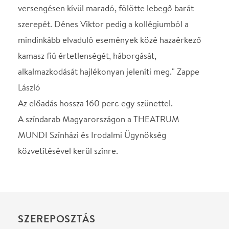
SZEREPOSZTÁS
Richárd, jóképű, 43
Rusznák András
Dzsennifer, felesége,
Ullmann Mónika
attraktív nő, késő 30-as
Robin, fiuk, helyes, 14
Dénes Viktor
vagy 15
Jancsi, szomszéd, jóképű,
Pásztor Pál
40 körül
Mrs. Tooth, jólöltözött,
Voith Ági
kézre való lady, 50 vagy
ilyesmi
Csaba (barátok és...)
Salat Lehel
Berni (szomszédok, és
Seres Ildikó
pont...)
Gábor (olyanok, mint
Cservenák Vilmos
Richárd...)