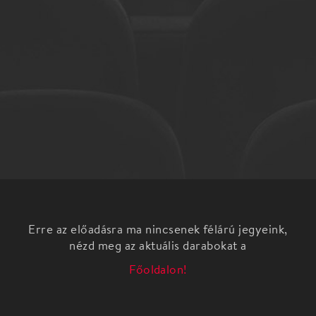
Erre az előadásra ma nincsenek félárú jegyeink,
nézd meg az aktuális darabokat a
Főoldalon!
A Miskolci Nemzeti Színház előadásának budapesti
bemutatója az Átrium Film-Színházban.
Rendező: Zsótér Sándor, Kossuth-díjas színművész,