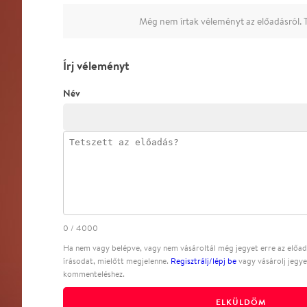
Még nem írtak véleményt az előadásról. T
Írj véleményt
Név
0
/
4000
Ha nem vagy belépve, vagy nem vásároltál még jegyet erre az előadá
írásodat, mielőtt megjelenne.
Regisztrálj/lépj be
vagy vásárolj jegye
kommenteléshez.
ELKÜLDÖM