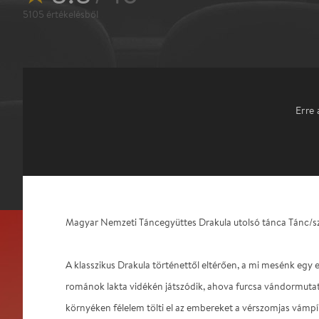
5105
értékelésből
Erre 
Magyar Nemzeti Táncegyüttes Drakula utolsó tánca Tánc/sz
A klasszikus Drakula történettől eltérően, a mi mesénk egy 
románok lakta vidékén játszódik, ahova furcsa vándormuta
környéken félelem tölti el az embereket a vérszomjas vámpírr