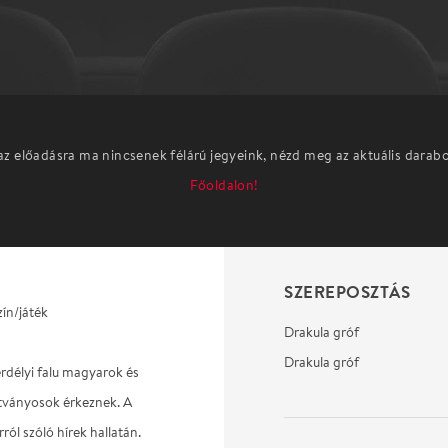
az előadásra ma nincsenek félárú jegyeink, nézd meg az aktuális darab
Főoldalon!
SZEREPOSZTÁS
ín/játék
Drakula gróf
Drakula gróf
erdélyi falu magyarok és
tványosok érkeznek. A
ól szóló hírek hallatán.