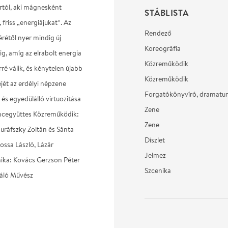
írtól, aki mágnesként
STÁBLISTA
friss „energiájukat”. Az
Rendező
érétől nyer mindig új
Koreográfia
dig, amíg az elrabolt energia
Közreműködik
ré válik, és kénytelen újabb
Közreműködik
jét az erdélyi népzene
Forgatókönyvíró, dramatu
és egyedülálló virtuozitása
Zene
áncegyüttes Közreműködik:
Zene
suráfszky Zoltán és Sánta
Díszlet
ssa László, Lázár
Jelmez
nika: Kovács Gerzson Péter
Szcenika
váló Művész