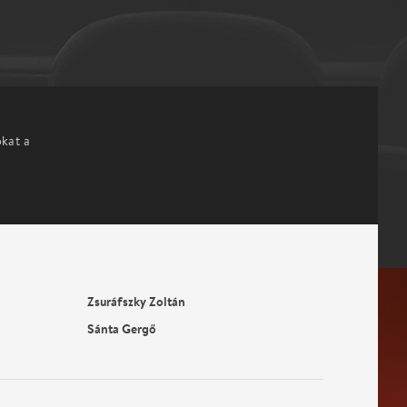
okat a
Zsuráfszky Zoltán
Sánta Gergő