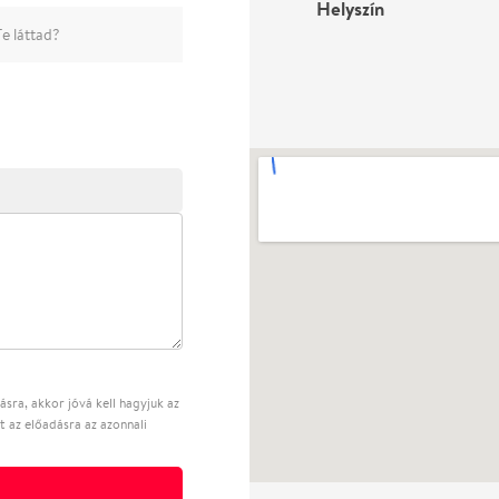
Helyszín
e láttad?
sra, akkor jóvá kell hagyjuk az
t az előadásra az azonnali