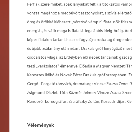
Férfiak szerelmüket, apák lányaikat féltik a titokzatos vámp
vonzza magához a megbűvölt asszonyokat, s szívja el éltető, 
öreg és örökké kiéhezett „vérszívó vámpír” fiatal nők friss v
energiát, és válik maga is fiatallá, legalábbis ideig-óráig. Ad
képes fiatalon tartani, ha az elfogy, újra roskatag öregember
és újabb zsákmány után nézni. Drakula gróf lenyűgöző mesé
csodálatos világa, az Erdélyben élő népek táncainak gazdag 
teszi „varázslatos” élménnyé. Előadja a Magyar Nemzeti T
Keresztes Ildikó és Novák Péter Drakula gróf szerepében: Z
Gergő Forgatókönyvíró, dramaturg: Vincze Zsuzsa Zene: Ro
Zsigmond Díszlet: Tóth Kázmér Jelmez: Vincze Zsuzsa Szce
Rendező- koreográfus: Zsuráfszky Zoltán, Kossuth-díjas, Ki
Vélemények