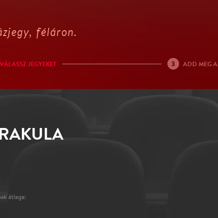
zjegy, féláron.
3
VÁLASSZ JEGYEKET
ADD MEG A
DRAKULA
ak átlaga: