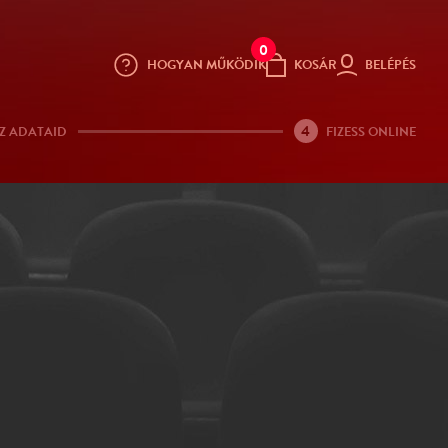
0
HOGYAN MŰKÖDIK
KOSÁR
BELÉPÉS
4
Z ADATAID
FIZESS ONLINE