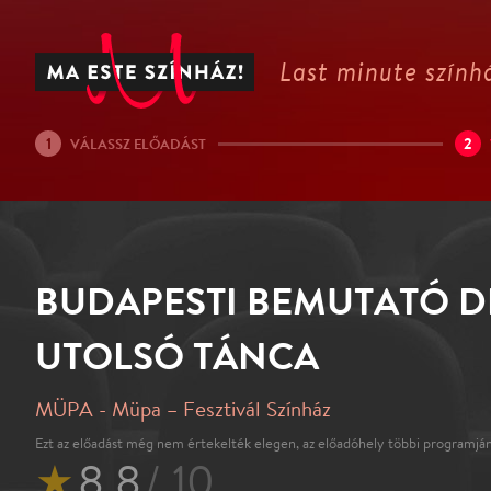
Last minute színhá
1
2
VÁLASSZ ELŐADÁST
BUDAPESTI BEMUTATÓ 
UTOLSÓ TÁNCA
MÜPA - Müpa – Fesztivál Színház
Ezt az előadást még nem értekelték elegen, az előadóhely többi programján
★
8.8
/ 10