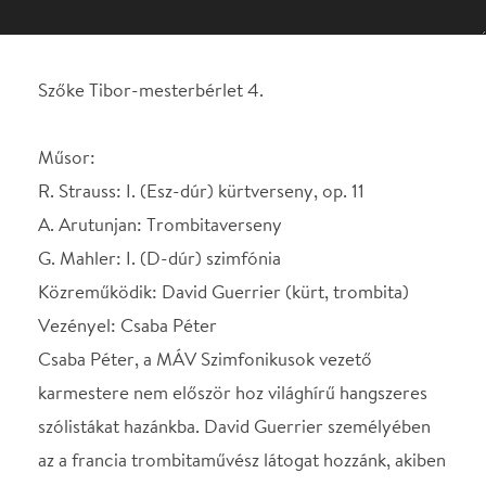
R. Strauss: I. (Esz-dúr) kürtverseny, op. 11
A. Arutunjan: Trombitaverseny
G. Mahler: I. (D-dúr) szimfónia
Közreműködik: David Guerrier (kürt, trombita)
Vezényel: Csaba Péter
Csaba Péter, a MÁV Szimfonikusok vezető
karmestere nem először hoz világhírű hangszeres
szólistákat hazánkba. David Guerrier személyében
az a francia trombitaművész látogat hozzánk, akiben
sokan Maurice André reinkarnációját látják.
Guerrier Lyonban tanult, majd még tanulóévei alatt
játszott az Únió Ifjúsági Zenekarában, ahol neves
karmesterek hallották játékát – így kapott
hamarosan szóló felkéréseket is. Az, hogy egy
művész kürtön és trombitán is játszik, méghozzá
mindkét hangszeren roppant igényes, sőt virtuóz
versenyművet ad elő, párját ritkítja! Gustav Mahler