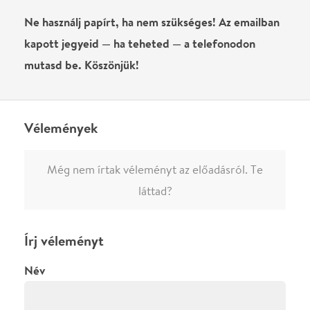
0
/
4000
Ha nem vagy belépve, vagy nem vásároltál még jegyet erre az
előadásra, akkor jóvá kell hagyjuk az írásodat, mielőtt
megjelenne.
Regisztrálj/lépj be
vagy vásárolj jegyet az
előadásra az azonnali kommenteléshez.
ELKÜLDÖM
·
·
ADATVÉDELEM
FELIRATKOZOM
KAPCSOLAT
·
·
·
·
SZÍNHÁZAINK
RÓLUNK
SAJTÓSZOBA
·
BLOG
ÁSZF
Facebookon
Instagramon
Kövess minket
&