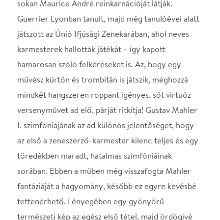
I. szimfóniájának az ad különös jelentőséget, hogy
az első a zeneszerző-karmester kilenc teljes és egy
töredékben maradt, hatalmas szimfóniáinak
sorában. Ebben a műben még visszafogta Mahler
fantáziáját a hagyomány, később ez egyre kevésbé
tettenérhető. Lényegében egy gyönyörű
természeti kép az egész első tétel, majd ördögivé
fejlődött tánccá válik a Beethoventől örökölt
műforma, a scherzo. Különleges világot tár elénk a
lassú tempójú harmadik tétel is, a finálé pedig
egyenesen szédítő tempójú. Mahler I. szimfóniája
azért is különös jelentőséggel bír, mert bemutatója
Budapesten volt a szerző vezényletével 1889-ben –
abban az időben, amikor Mahler a budapesti Opera
zeneigazgatója volt.