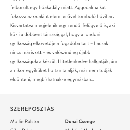
SZEREPOSZTÁS
Mollie Ralston
Dunai Csenge
Giles Ralston
Mohácsi Norbert
Christopher Wren
Benedek Dániel
Mrs. Boyle
Csonka Ibolya
Metcalf őrnagy
Nyári Oszkár
Miss Casewell
Mészáros Sára
Mr. Paravicini
Gyuricza István
Trotter felügyelő
Hüse Csaba
STÁBLISTA
Rendező, díszlet
Kelemen József
Dramaturg
Németh Virág
Segédrendező
Szigethy Brigitta