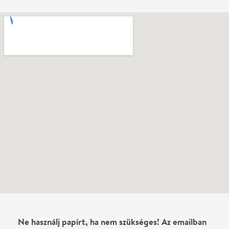
Vélemények
Még nem írtak véleményt az előadásról. Te
láttad?
Írj véleményt
Név
0
/
4000
Ha nem vagy belépve, vagy nem vásároltál még jegyet erre az
előadásra, akkor jóvá kell hagyjuk az írásodat, mielőtt