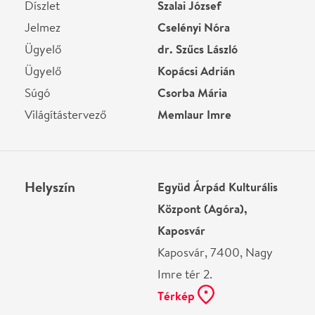
Ne használj papírt, ha nem szükséges! Az emailban
kapott jegyeid — ha teheted — a telefonodon
mutasd be. Köszönjük!