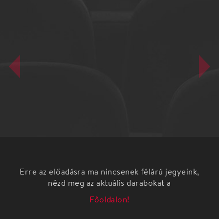
Erre az előadásra ma nincsenek félárú jegyeink,
nézd meg az aktuális darabokat a
Főoldalon!
Agatha Christie: AZ EGÉRFOGÓ Krimi
A kérdés mindig ugyanaz: ki a gyilkos? De hogy a