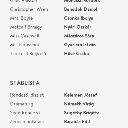
Zenei munkatárs
Barabás Edit
Díszlet
Szalai József
Jelmez
Cselényi Nóra
Ügyelő
dr. Szűcs László
Ügyelő
Kopácsi Adrián
Súgó
Csorba Mária
Világítástervező
Memlaur Imre
Helyszín
Együd Árpád Kulturális
Központ (Agóra),
Kaposvár
Kaposvár, 7400, Nagy
Imre tér 2.
Térkép