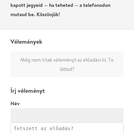
megjelenne.
Regisztrálj/lépj be
vagy vásárolj jegyet az
előadásra az azonnali kommenteléshez.
ELKÜLDÖM
·
·
ADATVÉDELEM
FELIRATKOZOM
KAPCSOLAT
·
·
·
·
SZÍNHÁZAINK
RÓLUNK
SAJTÓSZOBA
·
BLOG
ÁSZF
Facebookon
Instagramon
Kövess minket
&