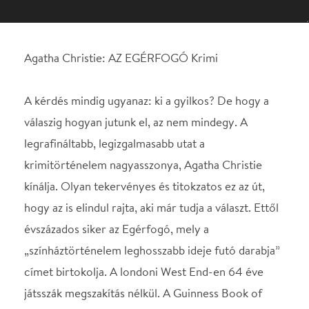
válaszig hogyan jutunk el, az nem mindegy. A
legrafináltabb, legizgalmasabb utat a
krimitörténelem nagyasszonya, Agatha Christie
kínálja. Olyan tekervényes és titokzatos ez az út,
hogy az is elindul rajta, aki már tudja a választ. Ettől
évszázados siker az Egérfogó, mely a
„színháztörténelem leghosszabb ideje futó darabja”
címet birtokolja. A londoni West End-en 64 éve
játsszák megszakítás nélkül. A Guinness Book of
World Records szerint pedig Agatha Christie –
William Shakespeare mellett – a világ minden idők
legtöbb eladott könyvét elérő író. Csak a Biblia ért
el magasabb eladott példányszámot. Egy téli
délután brutális gyilkosság történik Londonban a
Culver Street-en. A szemtanúk azt állítják, hogy az
áldozat halálsikolya előtt hallották, amint valaki a
„Három vak kisegér” dallamát fütyörészi. Késő