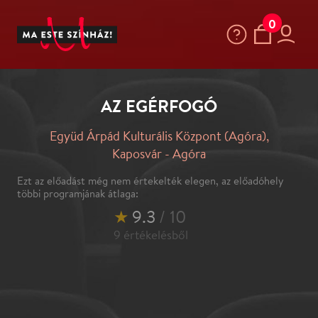
0
AZ EGÉRFOGÓ
Együd Árpád Kulturális Központ (Agóra),
Kaposvár - Agóra
Ezt az előadást még nem értekelték elegen, az előadóhely
többi programjának átlaga:
★
9.3
/ 10
9
értékelésből