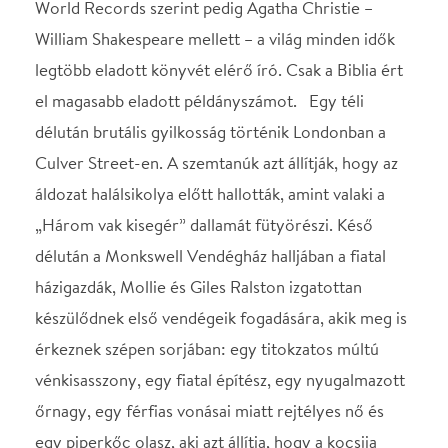
délután a Monkswell Vendégház halljában a fiatal
házigazdák, Mollie és Giles Ralston izgatottan
készülődnek első vendégeik fogadására, akik meg is
érkeznek szépen sorjában: egy titokzatos múltú
vénkisasszony, egy fiatal építész, egy nyugalmazott
őrnagy, egy férfias vonásai miatt rejtélyes nő és
egy piperkőc olasz, aki azt állítja, hogy a kocsija
felborult egy hóakadály miatt. Aggodalmaikat
fokozza az odakint elemi erővel tomboló hóvihar.
Kisvártatva megjelenik egy rendőrfelügyelő is, aki
közli a döbbent társasággal, hogy a londoni
gyilkosság elkövetője a fogadóba tart – hacsak
nincs máris ott – és valószínűleg újabb
gyilkosságokra készül. Hitetlenkedve hallgatják, ám
amikor egyiküket holtan találják, már nem tudják
eldönteni, megbízhatnak-e egymásban…