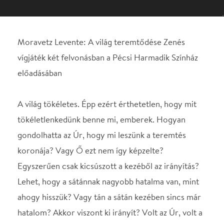
A világ tökéletes. Épp ezért érthetetlen, hogy mit
tökéletlenkedünk benne mi, emberek. Hogyan
gondolhatta az Úr, hogy mi leszünk a teremtés
koronája? Vagy Ő ezt nem így képzelte?
Egyszerűen csak kicsúszott a kezéből az irányítás?
Lehet, hogy a sátánnak nagyobb hatalma van, mint
ahogy hisszük? Vagy tán a sátán kezében sincs már
hatalom? Akkor viszont ki irányít? Volt az Úr, volt a
sátán, voltak az angyalok, majd lett a férfi, és… és
amikor megjelent a nő, minden egyszeriben
megváltozott… Szóval, ki irányít?
SZEREPOSZTÁS
Az Úr
Mikó István