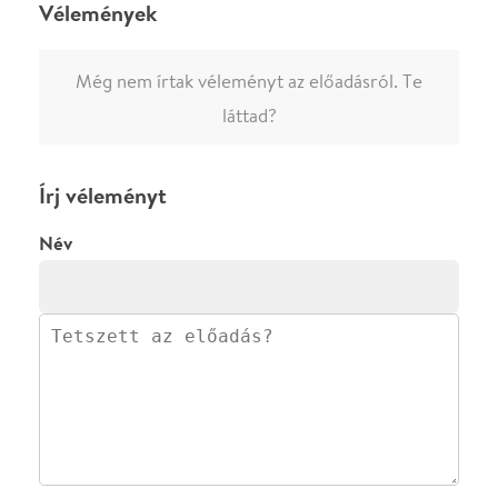
Ha nem vagy belépve, vagy nem vásároltál még jegyet erre az
előadásra, akkor jóvá kell hagyjuk az írásodat, mielőtt
megjelenne.
Regisztrálj/lépj be
vagy vásárolj jegyet az
előadásra az azonnali kommenteléshez.
ELKÜLDÖM
·
·
ADATVÉDELEM
FELIRATKOZOM
KAPCSOLAT
·
·
·
·
SZÍNHÁZAINK
RÓLUNK
SAJTÓSZOBA
·
BLOG
ÁSZF
Facebookon
Instagramon
Kövess minket
&