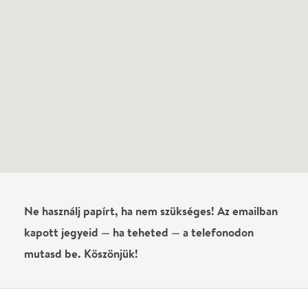
Vélemények
Még nem írtak véleményt az előadásról. Te
láttad?
Írj véleményt
Név
0
/
4000