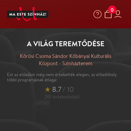
0
A VILÁG TEREMTŐDÉSE
Kőrösi Csoma Sándor Kőbányai Kulturális
Központ - Színházterem
Ezt az előadást még nem értekelték elegen, az előadóhely
többi programjának átlaga:
★
8.7
/ 10
291
értékelésből