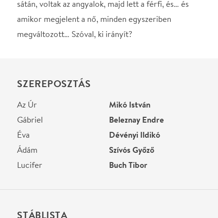
Gábriel
Beleznay Endre
Éva
Dévényi Ildikó
Ádám
Szívós Győző
Lucifer
Buch Tibor
STÁBLISTA
Rendező
Moravetz Levente
Helyszín
Kőrösi Csoma Sándor
Kőbányai Kulturális
Központ
Budapest, , Szent László
tér 7-14.
Térkép