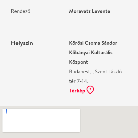
Ne használj papírt, ha nem szükséges! Az emailban
kapott jegyeid — ha teheted — a telefonodon
mutasd be. Köszönjük!