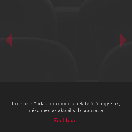
Erre az előadásra ma nincsenek félárú jegyeink,
nézd meg az aktuális darabokat a
Főoldalon!
Moravetz Levente: A világ teremtődése Zenés
vígjáték két felvonásban a Pécsi Harmadik Színház
előadásában