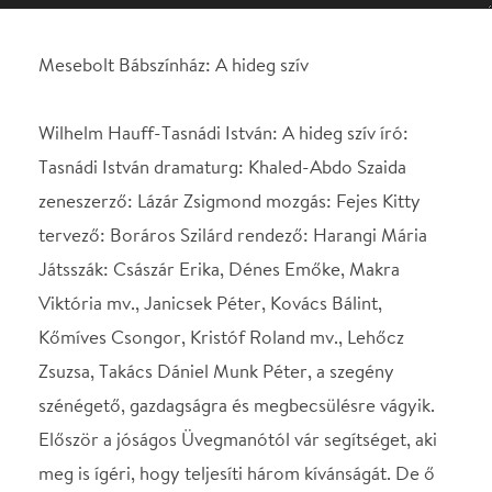
zeneszerző: Lázár Zsigmond mozgás: Fejes Kitty
tervező: Boráros Szilárd rendező: Harangi Mária
Játsszák: Császár Erika, Dénes Emőke, Makra
Viktória mv., Janicsek Péter, Kovács Bálint,
Kőmíves Csongor, Kristóf Roland mv., Lehőcz
Zsuzsa, Takács Dániel Munk Péter, a szegény
szénégető, gazdagságra és megbecsülésre vágyik.
Először a jóságos Üvegmanótól vár segítséget, aki
meg is ígéri, hogy teljesíti három kívánságát. De ő
haszontalanságokat kér, eljátssza szerencséjét.
Ezután a hatalmas óriáshoz, Hollandiás Miskához
fordul, de nagy árat kell fizetnie a vagyonért
cserébe. Péter eladja szívét, és ezzel minden
megváltozik...
Helyszín
Csiky Gergely Színház