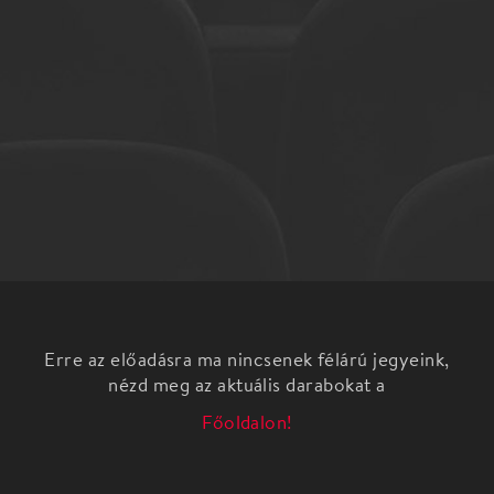
Erre az előadásra ma nincsenek félárú jegyeink,
nézd meg az aktuális darabokat a
Főoldalon!
Mesebolt Bábszínház: A hideg szív
Wilhelm Hauff-Tasnádi István: A hideg szív író:
Tasnádi István dramaturg: Khaled-Abdo Szaida