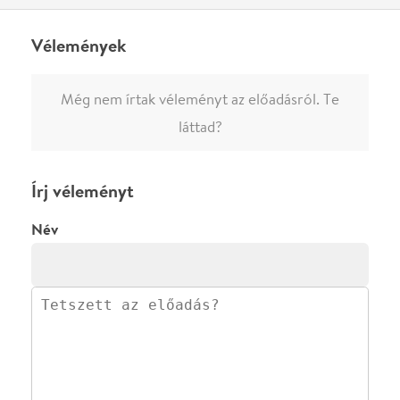
0
/
4000
Ha nem vagy belépve, vagy nem vásároltál még jegyet erre az
előadásra, akkor jóvá kell hagyjuk az írásodat, mielőtt
megjelenne.
Regisztrálj/lépj be
vagy vásárolj jegyet az
előadásra az azonnali kommenteléshez.
ELKÜLDÖM
·
·
ADATVÉDELEM
FELIRATKOZOM
KAPCSOLAT
·
·
·
·
SZÍNHÁZAINK
RÓLUNK
SAJTÓSZOBA
·
BLOG
ÁSZF
Facebookon
Instagramon
Kövess minket
&