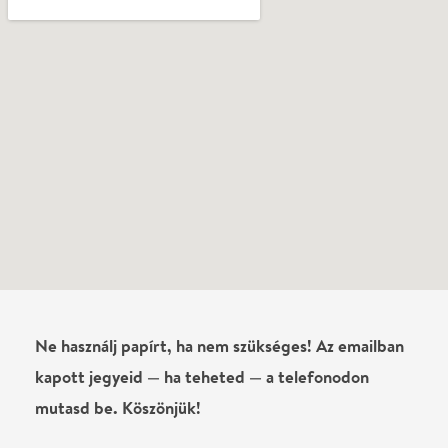
Ne használj papírt, ha nem szükséges! Az emailban
kapott jegyeid — ha teheted — a telefonodon
mutasd be. Köszönjük!
Vélemények
Még nem írtak véleményt az előadásról. Te
láttad?
Írj véleményt
Név